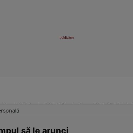
me
Sport
Stil de viață
Click! Pentru Femei
Click! Sănătate
ersonală
mpul să le arunci