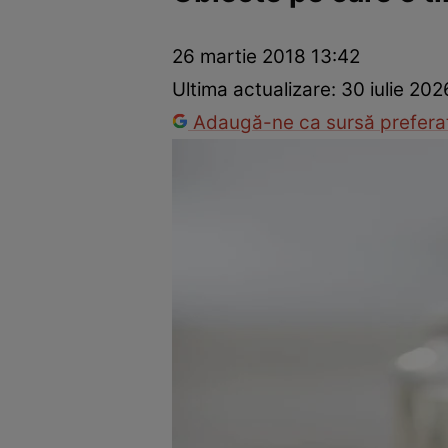
Dezvoltare personală
Îngrijire personală
Casă și grădină
26 martie 2018 13:42
Ultima actualizare:
30 iulie 202
Adaugă-ne ca sursă preferat