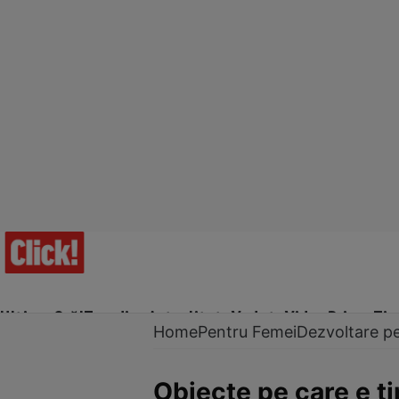
Ultima Oră!
Trending
Actualitate
Vedete
Video
Prime Ti
Home
Pentru Femei
Dezvoltare p
Obiecte pe care e ti