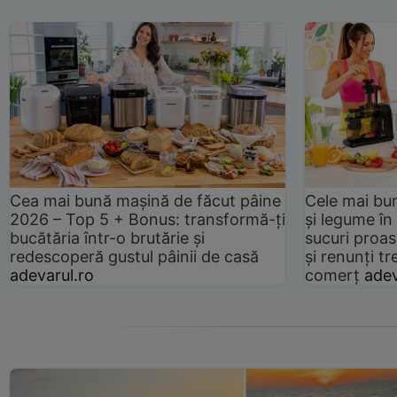
Cea mai bună mașină de făcut pâine
Cele mai bu
2026 – Top 5 + Bonus: transformă-ți
și legume în
bucătăria într-o brutărie și
sucuri proas
redescoperă gustul pâinii de casă
și renunți tr
adevarul.ro
comerț
adev