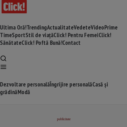
Ultima Oră!
Trending
Actualitate
Vedete
Video
Prime
Time
Sport
Stil de viață
Click! Pentru Femei
Click!
Sănătate
Click! Poftă Bună!
Contact
Dezvoltare personală
Îngrijire personală
Casă și
grădină
Modă