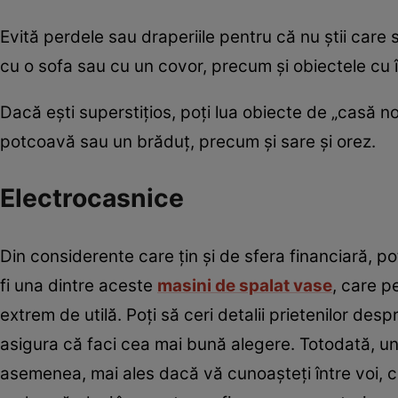
Evită perdele sau draperiile pentru că nu știi care
cu o sofa sau cu un covor, precum și obiectele cu 
Dacă ești superstițios, poți lua obiecte de „casă 
potcoavă sau un brăduț, precum și sare și orez.
Electrocasnice
Din considerente care țin și de sfera financiară, p
fi una dintre aceste
masini de spalat vase
, care p
extrem de utilă. Poți să ceri detalii prietenilor de
asigura că faci cea mai bună alegere. Totodată, u
asemenea, mai ales dacă vă cunoașteți între voi, cei