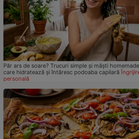
Păr ars de soare? Trucuri simple și măști homemad
care hidratează și întăresc podoaba capilară
Îngrijir
personală