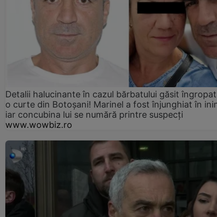
Detalii halucinante în cazul bărbatului găsit îngropat
o curte din Botoșani! Marinel a fost înjunghiat în ini
iar concubina lui se numără printre suspecți
www.wowbiz.ro