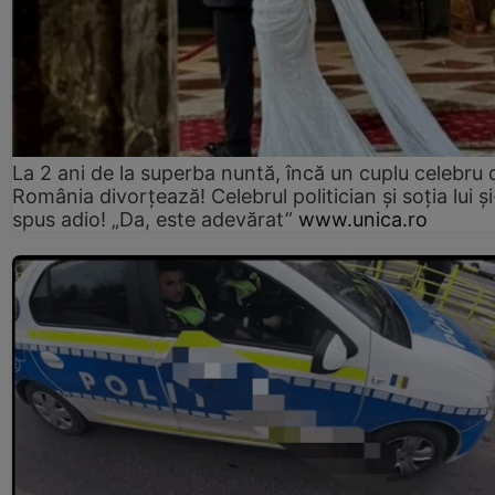
La 2 ani de la superba nuntă, încă un cuplu celebru 
România divorțează! Celebrul politician și soția lui ș
spus adio! „Da, este adevărat”
www.unica.ro