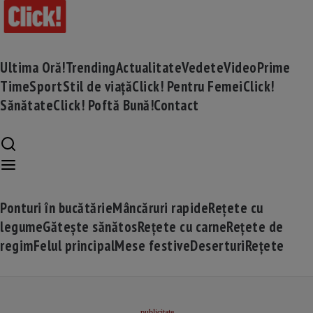
Ultima Oră!
Trending
Actualitate
Vedete
Video
Prime
Time
Sport
Stil de viață
Click! Pentru Femei
Click!
Sănătate
Click! Poftă Bună!
Contact
Ponturi în bucătărie
Mâncăruri rapide
Rețete cu
legume
Gătește sănătos
Rețete cu carne
Rețete de
regim
Felul principal
Mese festive
Deserturi
Rețete