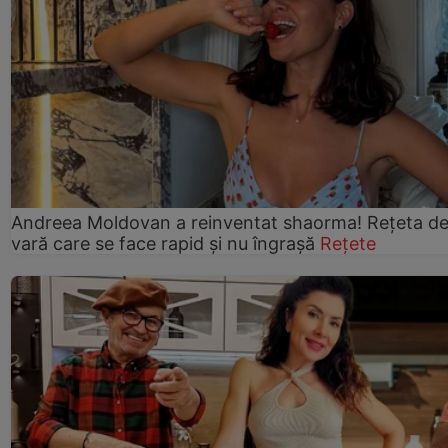
Andreea Moldovan a reinventat shaorma! Rețeta d
vară care se face rapid și nu îngrașă
Rețete