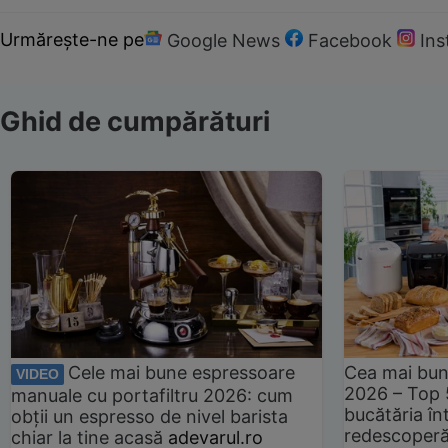
Urmărește-ne pe
Google News
Facebook
In
Ghid de cumpărături
Cele mai bune espressoare
Cea mai bun
VIDEO
2026 – Top 
manuale cu portafiltru 2026: cum
bucătăria înt
obții un espresso de nivel barista
redescoperă 
chiar la tine acasă
adevarul.ro