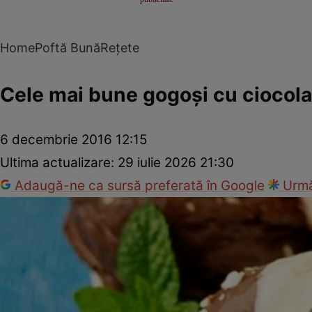
Home
Poftă Bună
Rețete
Cele mai bune gogoşi cu ciocola
6 decembrie 2016 12:15
Ultima actualizare:
29 iulie 2026 21:30
Adaugă-ne ca sursă preferată în Google
Urmă