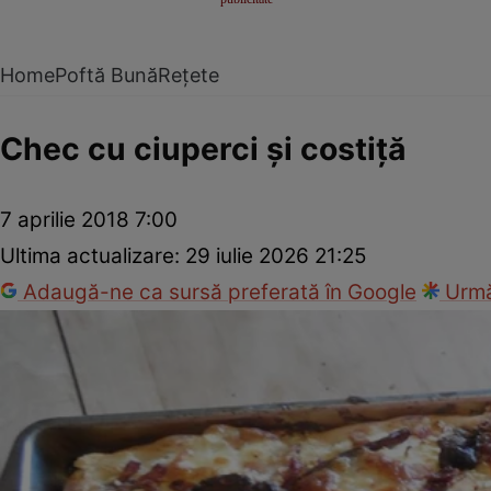
Home
Poftă Bună
Rețete
Chec cu ciuperci şi costiţă
7 aprilie 2018 7:00
Ultima actualizare:
29 iulie 2026 21:25
Adaugă-ne ca sursă preferată în Google
Urmă