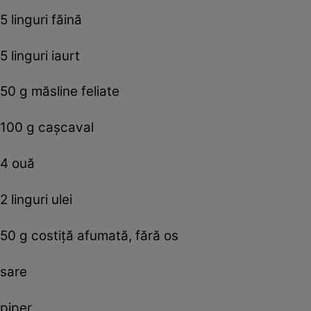
5 linguri făină
5 linguri iaurt
50 g măsline feliate
100 g caşcaval
4 ouă
2 linguri ulei
50 g costiţă afumată, fără os
sare
piper