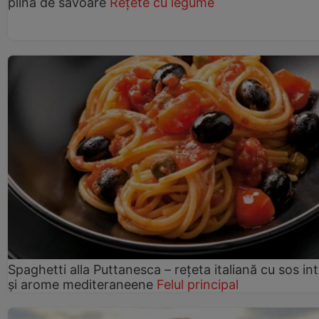
plină de savoare
Rețete cu legume
Spaghetti alla Puttanesca – rețeta italiană cu sos in
și arome mediteraneene
Felul principal