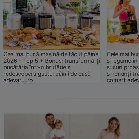
Cea mai bună mașină de făcut pâine
Cele mai bu
2026 – Top 5 + Bonus: transformă-ți
și legume în
bucătăria într-o brutărie și
sucuri proas
redescoperă gustul pâinii de casă
și renunți tr
adevarul.ro
comerț
adev