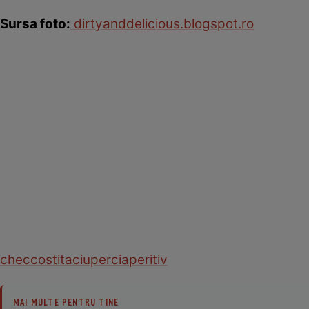
Sursa foto:
dirtyanddelicious.blogspot.ro
chec
costita
ciuperci
aperitiv
MAI MULTE PENTRU TINE