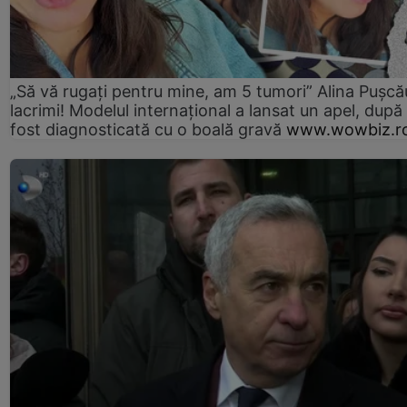
„Să vă rugați pentru mine, am 5 tumori” Alina Pușcău
lacrimi! Modelul internațional a lansat un apel, după
fost diagnosticată cu o boală gravă
www.wowbiz.r