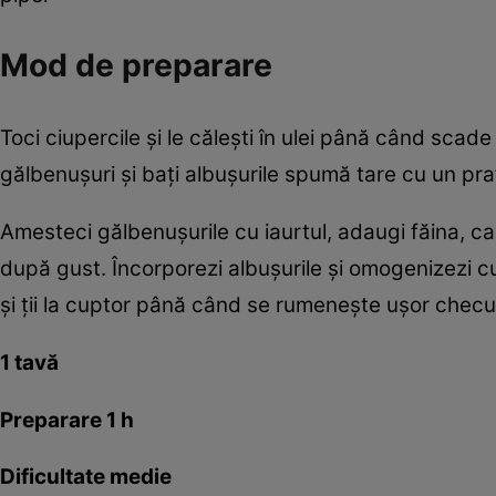
Mod de preparare
Toci ciupercile şi le căleşti în ulei până când scad
gălbenuşuri şi baţi albuşurile spumă tare cu un pra
Amesteci gălbenuşurile cu iaurtul, adaugi făina, caşc
după gust. Încorporezi albuşurile şi omogenizezi c
şi ţii la cuptor până când se rumeneşte uşor checu
1 tavă
Preparare 1 h
Dificultate medie