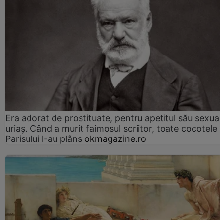
Era adorat de prostituate, pentru apetitul său sexua
uriaș. Când a murit faimosul scriitor, toate cocotele
Parisului l-au plâns
okmagazine.ro