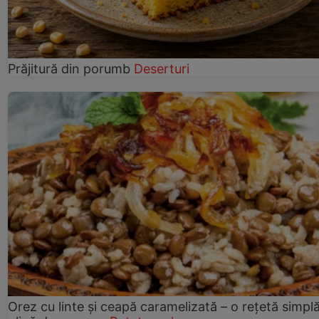
Prăjitură din porumb
Deserturi
Orez cu linte și ceapă caramelizată – o rețetă simplă