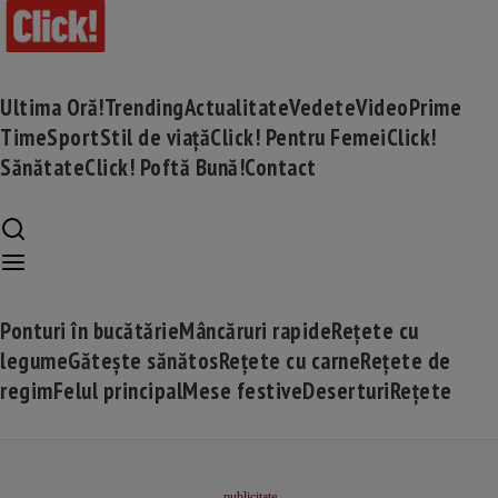
Ultima Oră!
Trending
Actualitate
Vedete
Video
Prime
Time
Sport
Stil de viață
Click! Pentru Femei
Click!
Sănătate
Click! Poftă Bună!
Contact
Ponturi în bucătărie
Mâncăruri rapide
Rețete cu
legume
Gătește sănătos
Rețete cu carne
Rețete de
regim
Felul principal
Mese festive
Deserturi
Rețete