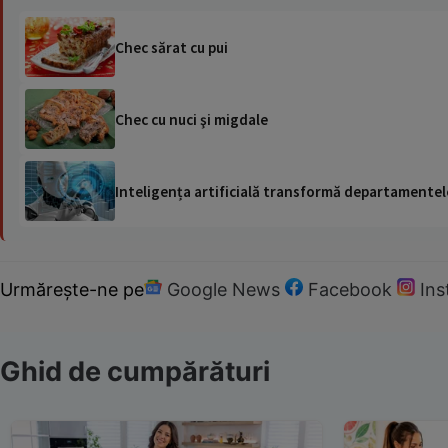
Chec sărat cu pui
Chec cu nuci şi migdale
Inteligența artificială transformă departamentele
Urmărește-ne pe
Google News
Facebook
In
Ghid de cumpărături