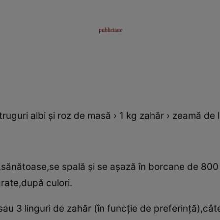
truguri albi şi roz de masă › 1 kg zahăr › zeamă de 
,sănătoase,se spală şi se aşază în borcane de 80
rate,după culori.
au 3 linguri de zahăr (în funcţie de preferinţă),câ