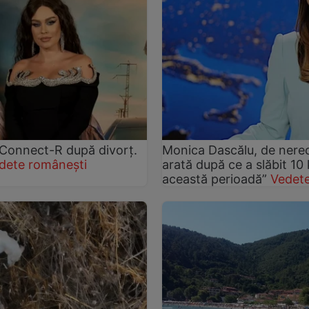
și Connect-R după divorț.
Monica Dascălu, de nere
dete românești
arată după ce a slăbit 10
această perioadă”
Vedete