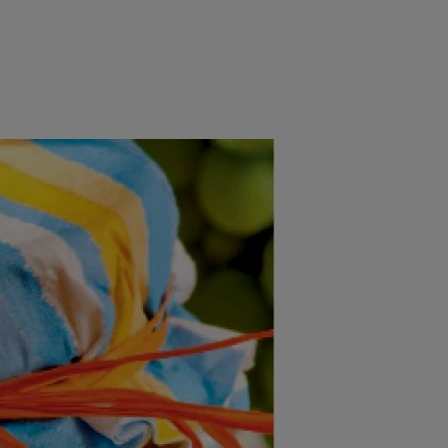
rincipal
Mese festive
Deserturi
Rețete