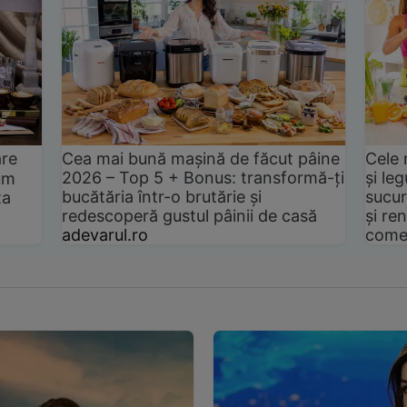
are
Cea mai bună mașină de făcut pâine
Cele 
2026 – Top 5 + Bonus: transformă-ți
și le
um
bucătăria într-o brutărie și
sucur
ta
redescoperă gustul pâinii de casă
și ren
adevarul.ro
come