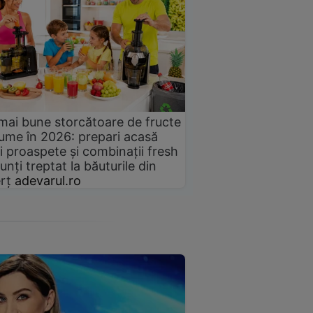
mai bune storcătoare de fructe
gume în 2026: prepari acasă
i proaspete și combinații fresh
unți treptat la băuturile din
rț
adevarul.ro