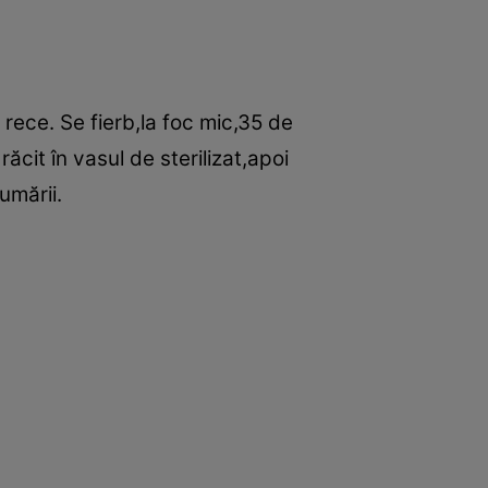
 rece. Se fierb,la foc mic,35 de
cit în vasul de sterilizat,apoi
umării.