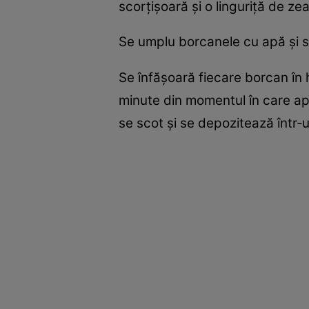
scorţişoară şi o linguriţă de z
Se umplu borcanele cu apă şi s
Se înfăşoară fiecare borcan în h
minute din momentul în care apa
se scot şi se depozitează într‑