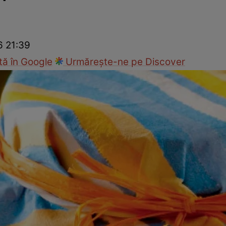
Gătește sănătos
Rețete cu carne
Rețete de regim
Felul p
6 21:39
ă în Google
Urmărește-ne pe Discover