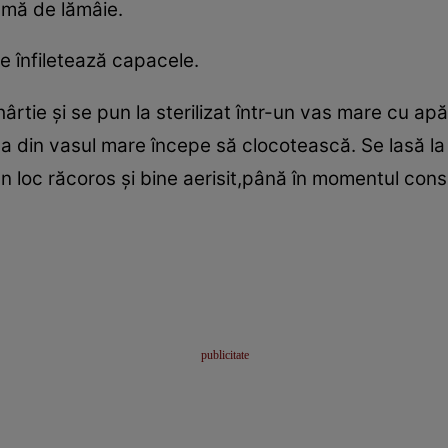
eamă de lămâie.
e înfiletează capacele.
ârtie şi se pun la sterilizat într-un vas mare cu apă
 din vasul mare începe să clocotească. Se lasă la ră
un loc răcoros şi bine aerisit,până în momentul cons