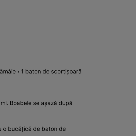
lămâie › 1 baton de scorţişoară
0 ml. Boabele se aşază după
te o bucăţică de baton de