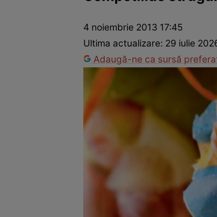
Ponturi în bucătărie
Mâncăruri rapide
Rețete cu legume
4 noiembrie 2013 17:45
Ultima actualizare:
29 iulie 202
Adaugă-ne ca sursă preferat