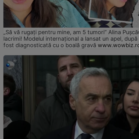
„Să vă rugați pentru mine, am 5 tumori” Alina Pușcău
lacrimi! Modelul internațional a lansat un apel, după
fost diagnosticată cu o boală gravă
www.wowbiz.r