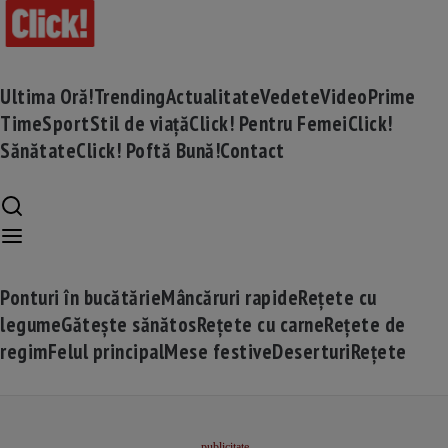
Ultima Oră!
Trending
Actualitate
Vedete
Video
Prime
Time
Sport
Stil de viață
Click! Pentru Femei
Click!
Sănătate
Click! Poftă Bună!
Contact
Ponturi în bucătărie
Mâncăruri rapide
Rețete cu
legume
Gătește sănătos
Rețete cu carne
Rețete de
regim
Felul principal
Mese festive
Deserturi
Rețete