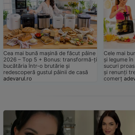
Cea mai bună mașină de făcut pâine
Cele mai bu
2026 – Top 5 + Bonus: transformă-ți
și legume în
bucătăria într-o brutărie și
sucuri proas
redescoperă gustul pâinii de casă
și renunți tr
adevarul.ro
comerț
adev