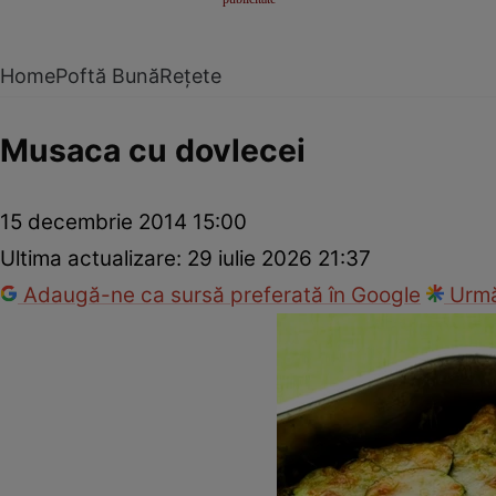
Home
Poftă Bună
Rețete
Musaca cu dovlecei
15 decembrie 2014 15:00
Ultima actualizare:
29 iulie 2026 21:37
Adaugă-ne ca sursă preferată în Google
Urmă