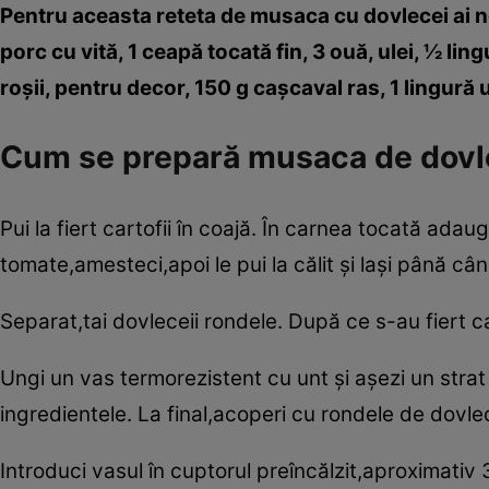
Pentru aceasta reteta de musaca cu dovlecei ai n
porc cu vită, 1 ceapă tocată fin, 3 ouă, ulei, ½ lin
roşii, pentru decor, 150 g caşcaval ras, 1 lingură u
Cum se prepară musaca de dovl
Pui la fiert cartofii în coajă. În carnea tocată ad
tomate,amesteci,apoi le pui la călit şi laşi până c
Separat,tai dovleceii rondele. După ce s-au fiert carto
Ungi un vas termorezistent cu unt şi aşezi un strat
ingredientele. La final,acoperi cu rondele de dovlec
Introduci vasul în cuptorul preîncălzit,aproximat