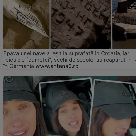
Epava unei nave a ieșit la suprafață în Croația, iar
"pietrele foametei", vechi de secole, au reapărut în R
în Germania
www.antena3.ro