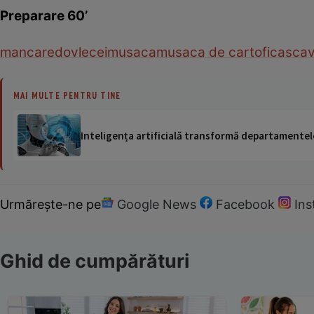
Preparare 60’
mancare
dovlecei
musaca
musaca de cartofi
cascav
MAI MULTE PENTRU TINE
Inteligența artificială transformă departamentele
Urmărește-ne pe
Google News
Facebook
In
Ghid de cumpărături