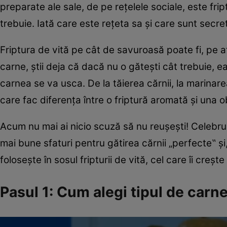
preparate ale sale, de pe reţelele sociale, este fri
trebuie. Iată care este reţeta sa şi care sunt secre
Friptura de vită pe cât de savuroasă poate fi, pe 
carne, ştii deja că dacă nu o găteşti cât trebuie, e
carnea se va usca. De la tăierea cărnii, la marinarea
care fac diferenţa între o friptură aromată şi una o
Acum nu mai ai nicio scuză să nu reuşeşti! Celebrul
mai bune sfaturi pentru gătirea cărnii „perfecte‟ ş
foloseşte în sosul fripturii de vită, cel care îi creş
Pasul 1: Cum alegi tipul de carn