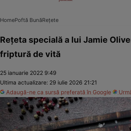
Home
Poftă Bună
Rețete
Reţeta specială a lui Jamie Oliv
friptură de vită
25 ianuarie 2022 9:49
Ultima actualizare:
29 iulie 2026 21:21
Adaugă-ne ca sursă preferată în Google
Urmă