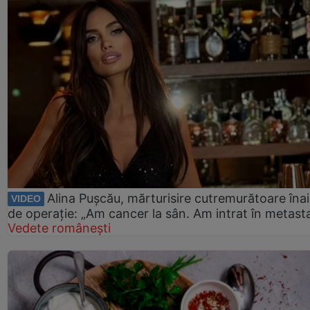
Alina Pușcău, mărturisire cutremurătoare îna
VIDEO
de operație: „Am cancer la sân. Am intrat în metast
Vedete românești