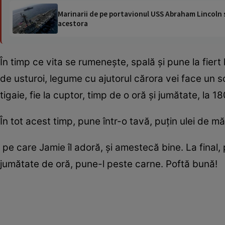
Marinarii de pe portavionul USS Abraham Lincoln su
acestora
În timp ce vita se rumeneşte, spală şi pune la fie
de usturoi, legume cu ajutorul cărora vei face un so
tigaie, fie la cuptor, timp de o oră şi jumătate, la 
În tot acest timp, pune într-o tavă, puţin ulei de m
pe care Jamie îl adoră, şi amestecă bine. La final, 
jumătate de oră, pune-l peste carne. Poftă bună!