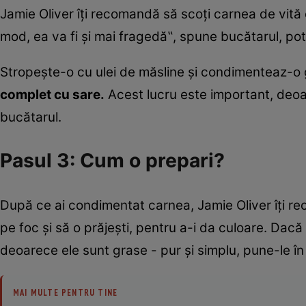
Jamie Oliver îţi recomandă să scoţi carnea de vită di
mod, ea va fi şi mai fragedă‟, spune bucătarul, potr
Stropeşte-o cu ulei de măsline şi condimenteaz-o g
complet cu sare.
Acest lucru este important, deoa
bucătarul.
Pasul 3: Cum o prepari?
După ce ai condimentat carnea, Jamie Oliver îţi rec
pe foc şi să o prăjeşti, pentru a-i da culoare. Dacă 
deoarece ele sunt grase - pur şi simplu, pune-le în 
MAI MULTE PENTRU TINE