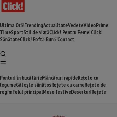
Ultima Oră!
Trending
Actualitate
Vedete
Video
Prime
Time
Sport
Stil de viață
Click! Pentru Femei
Click!
Sănătate
Click! Poftă Bună!
Contact
Ponturi în bucătărie
Mâncăruri rapide
Rețete cu
legume
Gătește sănătos
Rețete cu carne
Rețete de
regim
Felul principal
Mese festive
Deserturi
Rețete