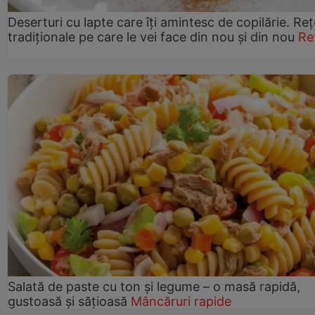
Deserturi cu lapte care îți amintesc de copilărie. Reț
tradiționale pe care le vei face din nou și din nou
Re
Salată de paste cu ton și legume – o masă rapidă,
gustoasă și sățioasă
Mâncăruri rapide