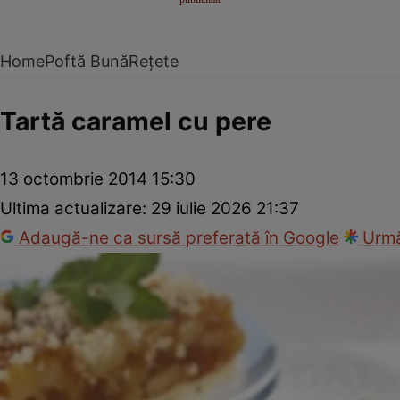
Home
Poftă Bună
Rețete
Tartă caramel cu pere
13 octombrie 2014 15:30
Ultima actualizare:
29 iulie 2026 21:37
Adaugă-ne ca sursă preferată în Google
Urmă