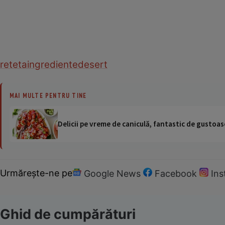
reteta
ingrediente
desert
MAI MULTE PENTRU TINE
Delicii pe vreme de caniculă, fantastic de gustoase
Urmărește-ne pe
Google News
Facebook
In
Ghid de cumpărături