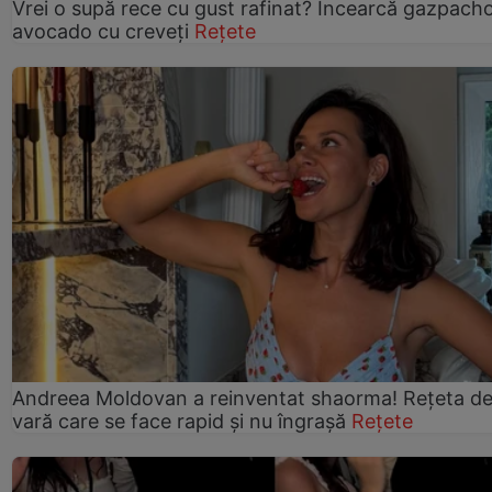
Vrei o supă rece cu gust rafinat? Încearcă gazpach
avocado cu creveți
Rețete
Andreea Moldovan a reinventat shaorma! Rețeta d
vară care se face rapid și nu îngrașă
Rețete