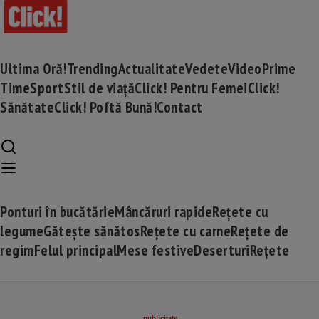
Ultima Oră!
Trending
Actualitate
Vedete
Video
Prime
Time
Sport
Stil de viață
Click! Pentru Femei
Click!
Sănătate
Click! Poftă Bună!
Contact
Ponturi în bucătărie
Mâncăruri rapide
Rețete cu
legume
Gătește sănătos
Rețete cu carne
Rețete de
regim
Felul principal
Mese festive
Deserturi
Rețete