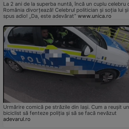
La 2 ani de la superba nuntă, încă un cuplu celebru 
România divorțează! Celebrul politician și soția lui ș
spus adio! „Da, este adevărat”
www.unica.ro
Urmărire comică pe străzile din Iași. Cum a reușit u
biciclist să fenteze poliția și să se facă nevăzut
adevarul.ro