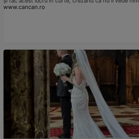
și fac acest lucru în curte, crezând că nu îi vede ni
www.cancan.ro