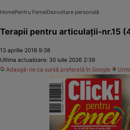
Home
Pentru Femei
Dezvoltare personală
Terapii pentru articulaţii-nr.15 
13 aprilie 2018 9:38
Ultima actualizare:
30 iulie 2026 2:39
Adaugă-ne ca sursă preferată în Google
Urmă