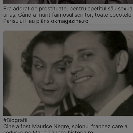
Era adorat de prostituate, pentru apetitul său sexua
uriaș. Când a murit faimosul scriitor, toate cocotele
Parisului l-au plâns
okmagazine.ro
#Biografii
Cine a fost Maurice Nègre, spionul francez care a
sedus-o pe Maria Tănase
historia.ro