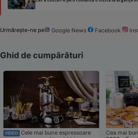
Urmărește-ne pe
Google News
Facebook
In
Ghid de cumpărături
Cele mai bune espressoare
Cea mai bun
VIDEO