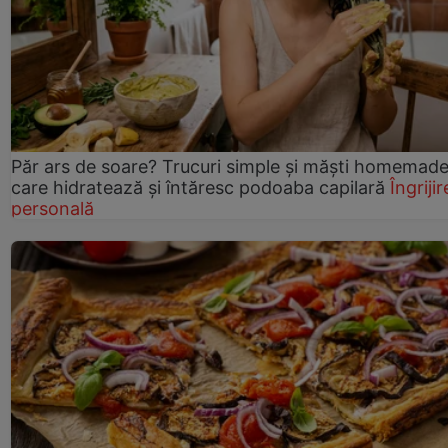
Păr ars de soare? Trucuri simple și măști homemad
care hidratează și întăresc podoaba capilară
Îngrijir
personală