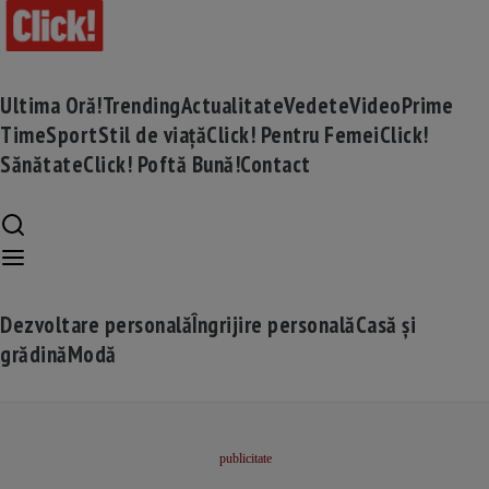
Ultima Oră!
Trending
Actualitate
Vedete
Video
Prime
Time
Sport
Stil de viață
Click! Pentru Femei
Click!
Sănătate
Click! Poftă Bună!
Contact
Dezvoltare personală
Îngrijire personală
Casă și
grădină
Modă