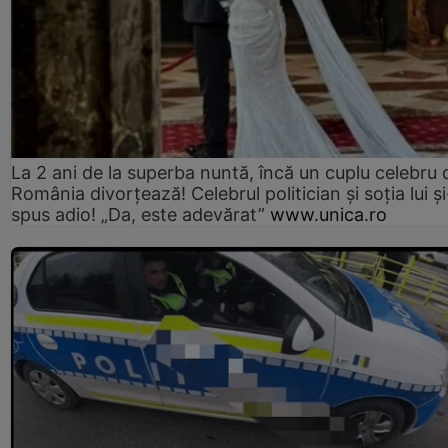
La 2 ani de la superba nuntă, încă un cuplu celebru 
România divorțează! Celebrul politician și soția lui ș
spus adio! „Da, este adevărat”
www.unica.ro