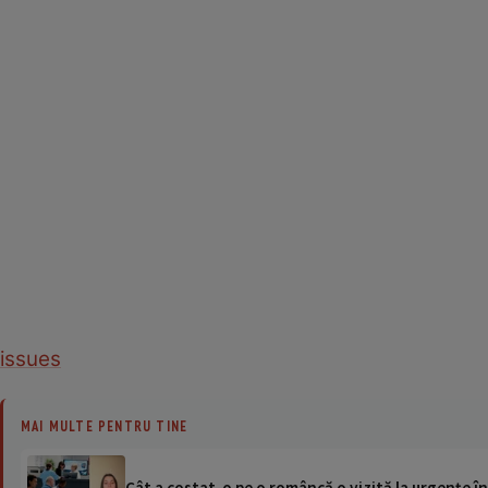
issues
MAI MULTE PENTRU TINE
Cât a costat-o pe o româncă o vizită la urgențe în