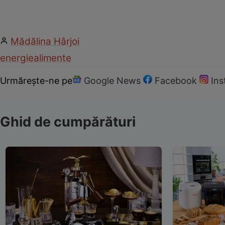
Mădălina Hârjoi
energie
alimente
Urmărește-ne pe
Google News
Facebook
In
Ghid de cumpărături