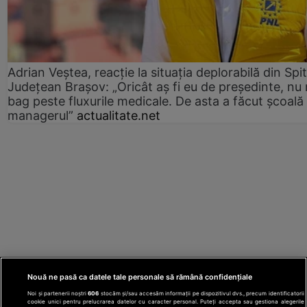
Adrian Veștea, reacție la situația deplorabilă din Spit
Județean Brașov: „Oricât aș fi eu de președinte, nu
bag peste fluxurile medicale. De asta a făcut școală
managerul”
actualitate.net
Nouă ne pasă ca datele tale personale să rămână confidențiale
Noi și partenerii noștri
606
stocăm și/sau accesăm informații pe dispozitivul dvs., precum identificatorii
cookie unici pentru prelucrarea datelor cu caracter personal. Puteți accepta sau gestiona alegerile