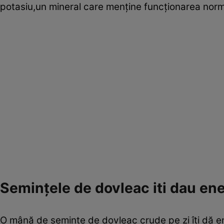
potasiu,un mineral care menţine funcţionarea normal
Seminţele de dovleac iti dau en
O mână de seminţe de dovleac crude pe zi îţi dă ene