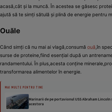
acasă,cât şi la muncă. În acestea se găsesc protei
ajută să te simţi sătulă şi plină de energie pentru m
Ouăle
Când simţi că nu mai ai vlagă,consumă
ouă
,în spe
surse de proteine,fiind esenţial după un antrenamen
randamentului. În plus,acesta conţine minerale,pro
transformarea alimentelor în energie.
MAI MULTE PENTRU TINE
Marinarii de pe portavionul USS Abraham Lincoln su
acestora