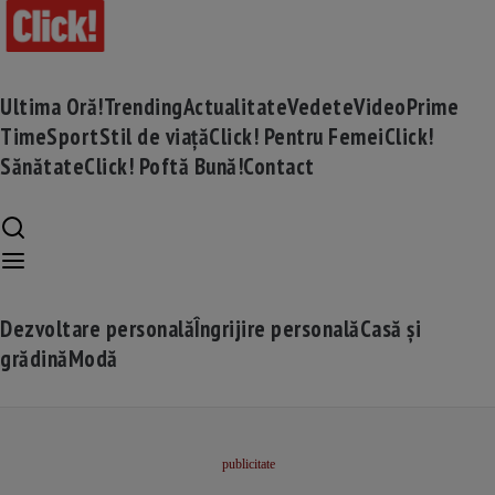
Ultima Oră!
Trending
Actualitate
Vedete
Video
Prime
Time
Sport
Stil de viață
Click! Pentru Femei
Click!
Sănătate
Click! Poftă Bună!
Contact
Dezvoltare personală
Îngrijire personală
Casă și
grădină
Modă