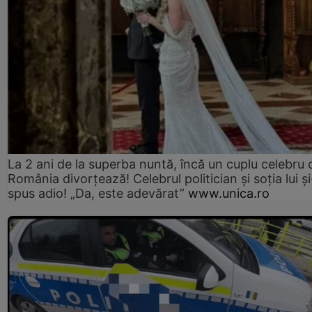
La 2 ani de la superba nuntă, încă un cuplu celebru 
România divorțează! Celebrul politician și soția lui ș
spus adio! „Da, este adevărat”
www.unica.ro