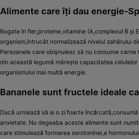
Alimente care îţi dau energie-S
Bogate în fier,proteine,vitamine (A,complexul B şi E)
organism,întrucât normalizează nivelul zahărului din
Persoanele care obişnuiesc să nu consume carne t
din această legumă măreşte capacitatea celulelor 
organismului mai multă energie.
Bananele sunt fructele ideale ca
Dacă urmează să ai o zi foarte încărcată,consumă d
anxietate. Nu degeaba aceste alimente sunt numite ş
care stimulează formarea serotoninei,a hormonului fe