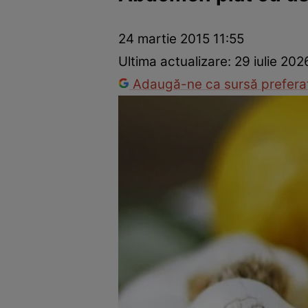
Dezvoltare personală
Îngrijire personală
Casă și grădină
24 martie 2015 11:55
Ultima actualizare:
29 iulie 202
Adaugă-ne ca sursă preferat