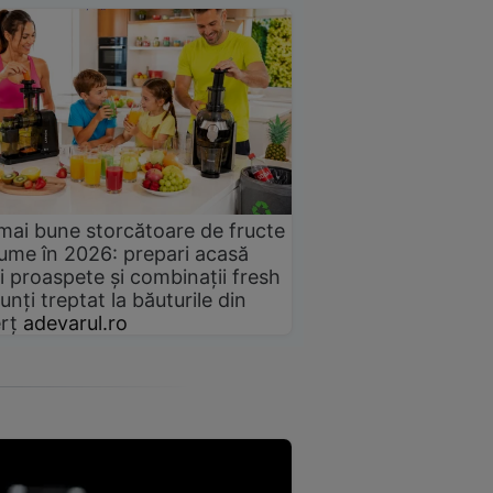
mai bune storcătoare de fructe
gume în 2026: prepari acasă
i proaspete și combinații fresh
unți treptat la băuturile din
rț
adevarul.ro