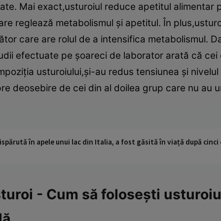
ate. Mai exact,usturoiul reduce apetitul alimentar pr
are reglează metabolismul şi apetitul. În plus,ustur
or care are rolul de a intensifica metabolismul. Dat
dii efectuate pe şoareci de laborator arată că cei c
poziţia usturoiului,şi-au redus tensiunea şi nivelul 
re deosebire de cei din al doilea grup care nu au 
ispărută în apele unui lac din Italia, a fost găsită în viață după cin
uroi - Cum să foloseşti usturoiul
lă