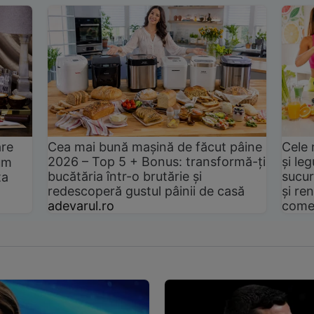
are
Cea mai bună mașină de făcut pâine
Cele 
2026 – Top 5 + Bonus: transformă-ți
și le
um
bucătăria într-o brutărie și
sucur
ta
redescoperă gustul pâinii de casă
și ren
adevarul.ro
come