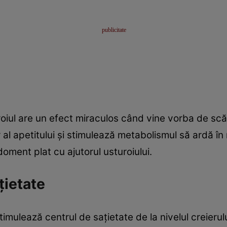
oiul are un efect miraculos când vine vorba de scă
 al apetitului şi stimulează metabolismul să ardă în
oment plat cu ajutorul usturoiului.
ţietate
imulează centrul de saţietate de la nivelul creierul