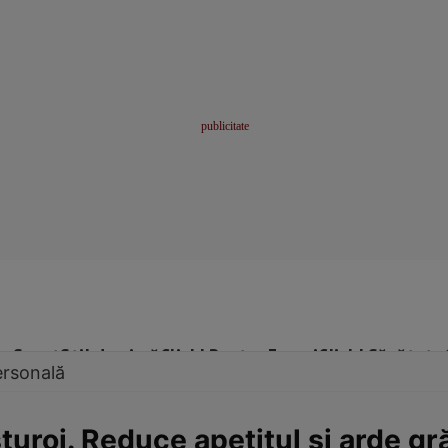
me
Sport
Stil de viață
Click! Pentru Femei
Click! Sănătate
ersonală
uroi. Reduce apetitul şi arde g