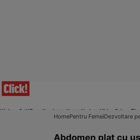
Ultima Oră!
Trending
Actualitate
Vedete
Video
Prime Ti
Home
Pentru Femei
Dezvoltare p
Abdomen plat cu ust