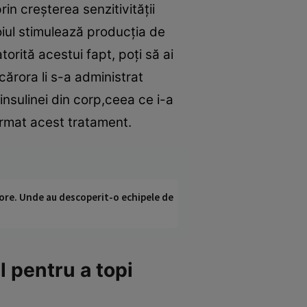
in creşterea senzitivităţii
oiul stimulează producţia de
orită acestui fapt, poţi să ai
ărora li s-a administrat
insulinei din corp,ceea ce i-a
urmat acest tratament.
ci ore. Unde au descoperit-o echipele de
 pentru a topi