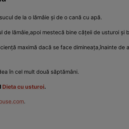
,sucul de la o lămâie şi de o cană cu apă.
l de lămâie,apoi mestecă bine căţeii de usturoi şi
ficienţă maximă dacă se face dimineaţa,înainte de
dea în cel mult două săptămâni.
l
Dieta cu usturoi
.
ouse.com
.