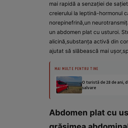
mai rapidă a senzaţiei de saţiet
creierului la leptină-hormonul c
norepinefrină,un neurotransmiţăt
un abdomen plat cu usturoi. Stu
alicină,substanţa activă din com
ajutat să slăbească mai uşor,sp
MAI MULTE PENTRU TINE
O turistă de 28 de ani, d
salvare
Abdomen plat cu ust
grăsimea abdomina