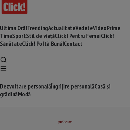
Ultima Oră!
Trending
Actualitate
Vedete
Video
Prime
Time
Sport
Stil de viață
Click! Pentru Femei
Click!
Sănătate
Click! Poftă Bună!
Contact
Dezvoltare personală
Îngrijire personală
Casă și
grădină
Modă