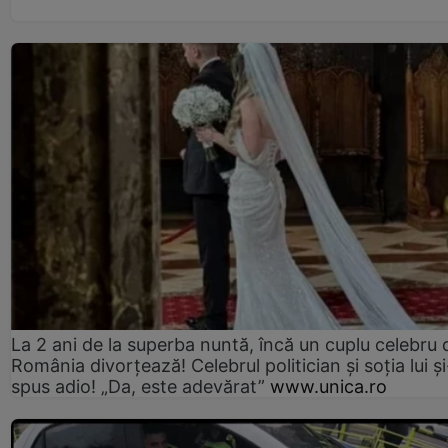
La 2 ani de la superba nuntă, încă un cuplu celebru 
România divorțează! Celebrul politician și soția lui ș
spus adio! „Da, este adevărat”
www.unica.ro