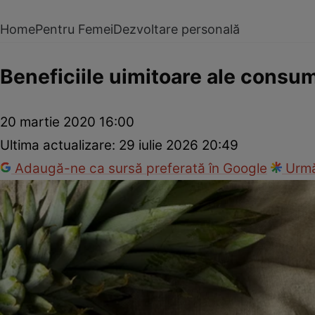
Home
Pentru Femei
Dezvoltare personală
Beneficiile uimitoare ale consu
20 martie 2020 16:00
Ultima actualizare:
29 iulie 2026 20:49
Adaugă-ne ca sursă preferată în Google
Urmă