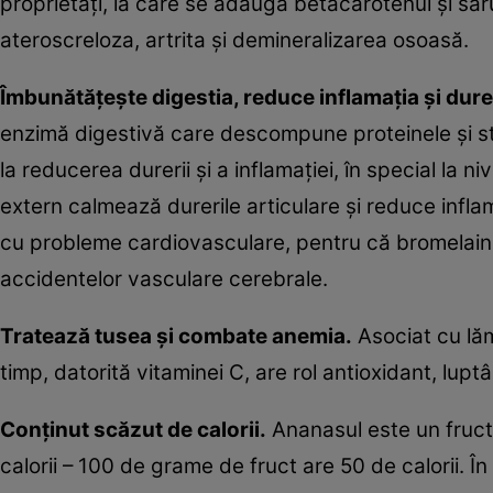
proprietăţi, la care se adaugă betacarotenul şi săr
ateroscreloza, artrita şi demineralizarea osoasă.
Îmbunătăţeşte digestia, reduce inflamaţia şi dure
enzimă digestivă care descompune proteinele şi s
la reducerea durerii şi a inflamaţiei, în special la 
extern calmează durerile articulare şi reduce infla
cu probleme cardiovasculare, pentru că bromelaina
accidentelor vasculare cerebrale.
Tratează tusea şi combate anemia.
Asociat cu lăm
timp, datorită vitaminei C, are rol antioxidant, luptâ
Conţinut scăzut de calorii.
Ananasul este un fruct
calorii – 100 de grame de fruct are 50 de calorii. Î