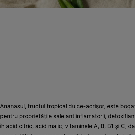
Ananasul, fructul tropical dulce-acrişor, este bogat 
pentru proprietăţile sale antiinflamatorii, detoxifi
în acid citric, acid malic, vitaminele A, B, B1 şi C,