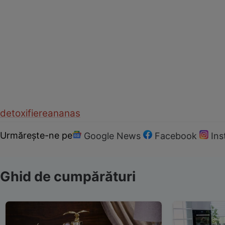
detoxifiere
ananas
Urmărește-ne pe
Google News
Facebook
In
Ghid de cumpărături