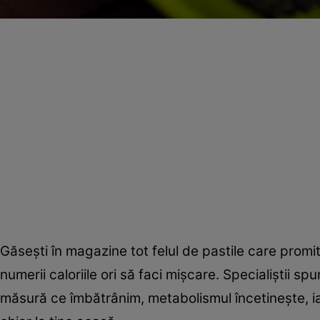
Găseşti în magazine tot felul de pastile care promit 
numerii caloriile ori să faci mişcare. Specialiştii s
măsură ce îmbătrânim, metabolismul încetineşte, iar