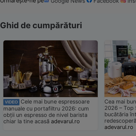
Urmărește-ne pe
Google News
Facebook
In
Ghid de cumpărături
Cele mai bune espressoare
Cea mai bun
VIDEO
2026 – Top 
manuale cu portafiltru 2026: cum
bucătăria înt
obții un espresso de nivel barista
redescoperă 
chiar la tine acasă
adevarul.ro
adevarul.ro