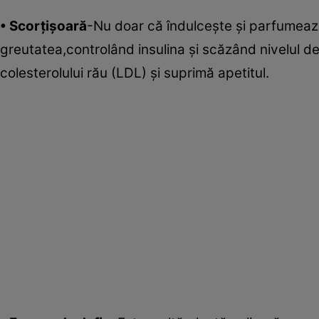
• Scorţişoară
-Nu doar că îndulceşte şi parfumea
greutatea,controlând insulina şi scăzând nivelul de
colesterolului rău (LDL) şi suprimă apetitul.