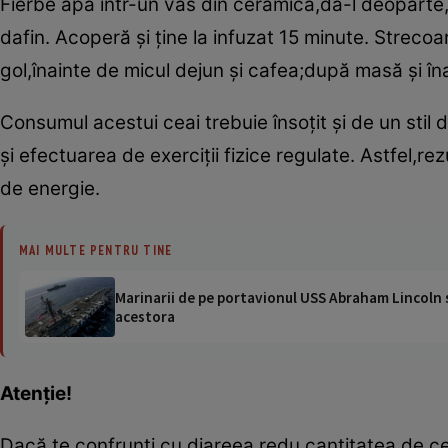
Fierbe apa într-un vas din ceramică,dă-l deoparte
dafin. Acoperă şi ţine la infuzat 15 minute. Strecoa
gol,înainte de micul dejun şi cafea;după masă şi în
Consumul acestui ceai trebuie însoţit şi de un stil 
şi efectuarea de exerciţii fizice regulate. Astfel,re
de energie.
MAI MULTE PENTRU TINE
Marinarii de pe portavionul USS Abraham Lincoln su
acestora
Atenţie!
Dacă te confrunţi cu diareea,redu cantitatea de ceai