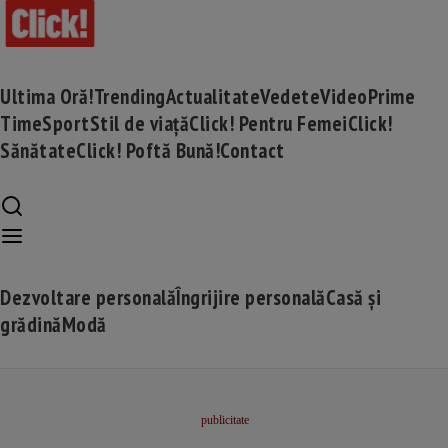
Ultima Oră!
Trending
Actualitate
Vedete
Video
Prime
Time
Sport
Stil de viață
Click! Pentru Femei
Click!
Sănătate
Click! Poftă Bună!
Contact
Dezvoltare personală
Îngrijire personală
Casă și
grădină
Modă