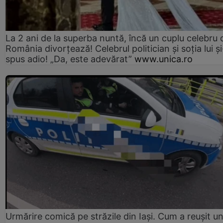
La 2 ani de la superba nuntă, încă un cuplu celebru 
România divorțează! Celebrul politician și soția lui ș
spus adio! „Da, este adevărat”
www.unica.ro
Urmărire comică pe străzile din Iași. Cum a reușit u