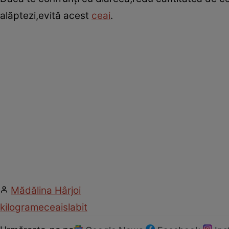
alăptezi,evită acest
ceai
.
Mădălina Hârjoi
kilograme
ceai
slabit