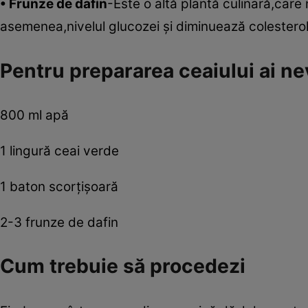
• Frunze de dafin
-Este o altă plantă culinară,car
asemenea,nivelul glucozei şi diminuează colesterol
Pentru prepararea ceaiului ai ne
800 ml apă
1 lingură ceai verde
1 baton scorţişoară
2-3 frunze de dafin
Cum trebuie să procedezi