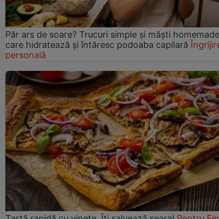
Păr ars de soare? Trucuri simple și măști homemad
care hidratează și întăresc podoaba capilară
Îngrijir
personală
Tartă rapidă cu vinete. Îți salvează seara!
Pentru Fe