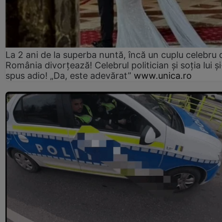
La 2 ani de la superba nuntă, încă un cuplu celebru 
România divorțează! Celebrul politician și soția lui ș
spus adio! „Da, este adevărat”
www.unica.ro