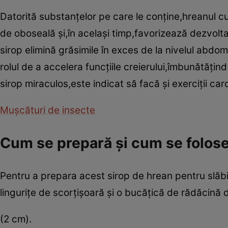
Datorită substanţelor pe care le conţine,hreanul 
de oboseală şi,în acelaşi timp,favorizează dezvoltar
sirop elimină grăsimile în exces de la nivelul abdom
rolul de a accelera funcţiile creierului,îmbunătăţin
sirop miraculos,este indicat să facă şi exerciţii card
Muşcături de insecte
Cum se prepară şi cum se folos
Pentru a prepara acest sirop de hrean pentru slăbi
linguriţe de scorţişoară şi o bucăţică de rădăcină 
(2 cm).