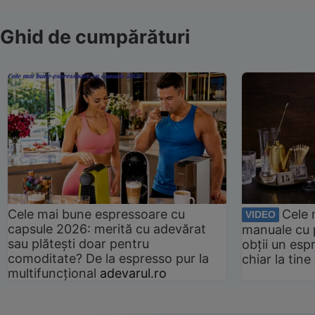
Ghid de cumpărături
Cele mai bune espressoare cu
Cele 
VIDEO
capsule 2026: merită cu adevărat
manuale cu 
sau plătești doar pentru
obții un esp
comoditate? De la espresso pur la
chiar la tin
multifuncțional
adevarul.ro