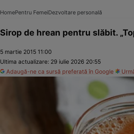
Home
Pentru Femei
Dezvoltare personală
Sirop de hrean pentru slăbit. „
5 martie 2015 11:00
Ultima actualizare:
29 iulie 2026 20:55
Adaugă-ne ca sursă preferată în Google
Urmă