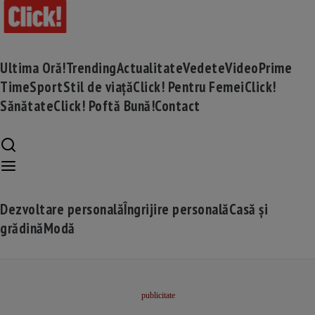
Ultima Oră!
Trending
Actualitate
Vedete
Video
Prime
Time
Sport
Stil de viață
Click! Pentru Femei
Click!
Sănătate
Click! Poftă Bună!
Contact
Dezvoltare personală
Îngrijire personală
Casă și
grădină
Modă