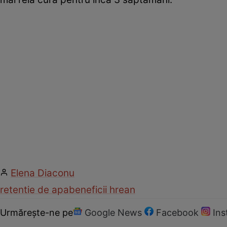
Elena Diaconu
retentie de apa
beneficii hrean
Urmărește-ne pe
Google News
Facebook
In