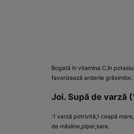
Bogată în vitamina C,în potasiu ş
favorizează arderile grăsimilor.
Joi. Supă de varză (
:1 varză potrivită,1 ceapă mare,2
de măsline,piper,sare.