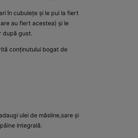
 în cubuleţe şi le pui la fiert
are au fiert acestea) şi le
er după gust.
rită conţinutului bogat de
,adaugi ulei de măsline,sare şi
 pâine integrală.