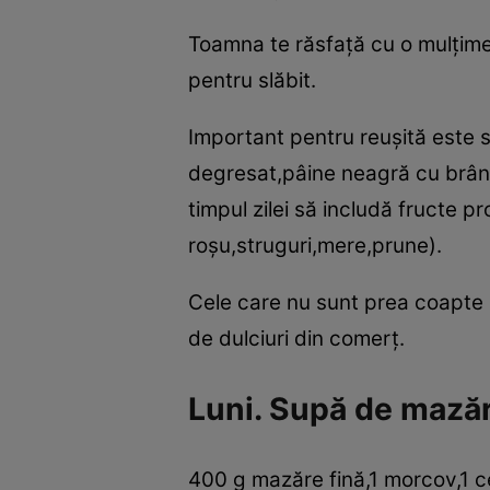
Toamna te răsfaţă cu o mulţime
pentru slăbit.
Important pentru reuşită este să
degresat,pâine neagră cu brânză
timpul zilei să includă fructe 
roşu,struguri,mere,prune).
Cele care nu sunt prea coapte s
de dulciuri din comerţ.
Luni. Supă de mazăr
400 g mazăre fină,1 morcov,1 ce