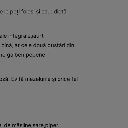
le poţi folosi şi ca… dietă
le integrale,iaurt
cină,iar cele două gustări din
pene galben,pepene
ă. Evită mezelurile şi orice fel
ei de măsline,sare,piper.