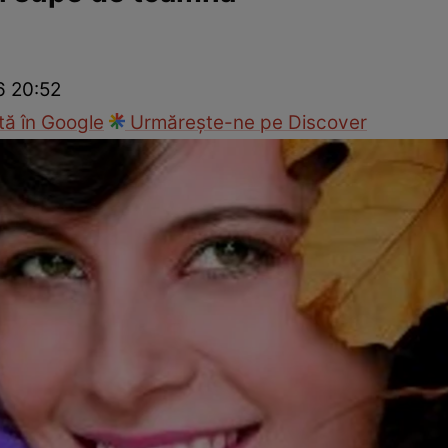
Modă
6 20:52
ă în Google
Urmărește-ne pe Discover