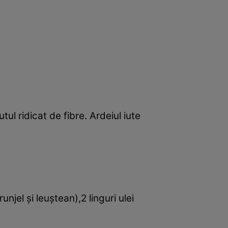
tul ridicat de fibre. Ardeiul iute
njel şi leuştean),2 linguri ulei