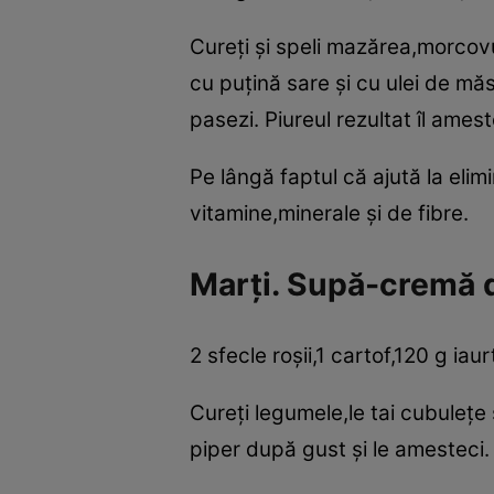
Cureţi şi speli mazărea,morcovul
cu puţină sare şi cu ulei de măs
pasezi. Piureul rezultat îl ame
Pe lângă faptul că ajută la eli
vitamine,minerale şi de fibre.
Marţi. Supă-cremă de
2 sfecle roşii,1 cartof,120 g iau
Cureţi legumele,le tai cubuleţe ş
piper după gust şi le amesteci. 