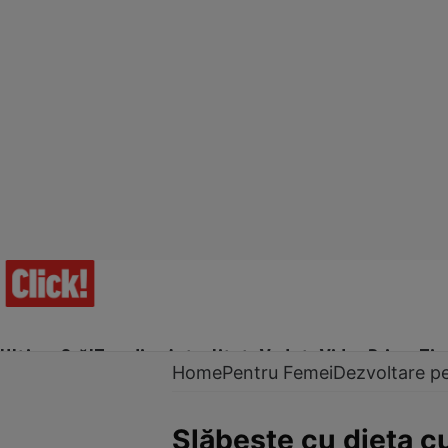
Ultima Oră!
Trending
Actualitate
Vedete
Video
Prime Ti
Home
Pentru Femei
Dezvoltare p
Slăbeşte cu dieta 