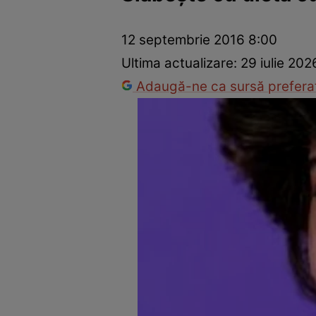
Dezvoltare personală
Îngrijire personală
Casă și grădină
12 septembrie 2016 8:00
Ultima actualizare:
29 iulie 202
Adaugă-ne ca sursă preferat