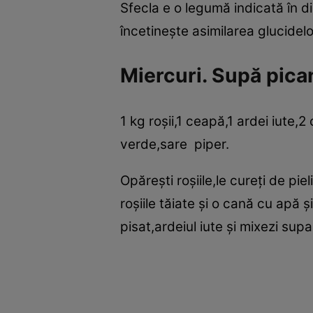
Sfecla ­e o legumă indicată în d
încetineşte asimilarea glucidelo
Miercuri. Supă pican
1 kg roşii,1 ceapă,1 ardei iute,2
verde,sare piper.
Opăreşti roşiile,le cureţi de piel
roşiile tăiate şi o cană cu apă ş
pisat,ardeiul iute şi mixezi supa