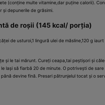
iete (conţine multe vitamine,dar puţine calorii). Conţ
r şi depunerile de grăsimi.
tă de roşii (145 kcal/ porţia)
 căţei de usturoi,1 lingură ulei de măsline,120 g iaur
iţe şi le tai mărunt. Cureţi ceapa,tai peştişori şi căl
i le laşi să fiarbă 20 de minute. O potriveşti de sare
 până devine fină. Presari pătrunjelul tocat şi o serv