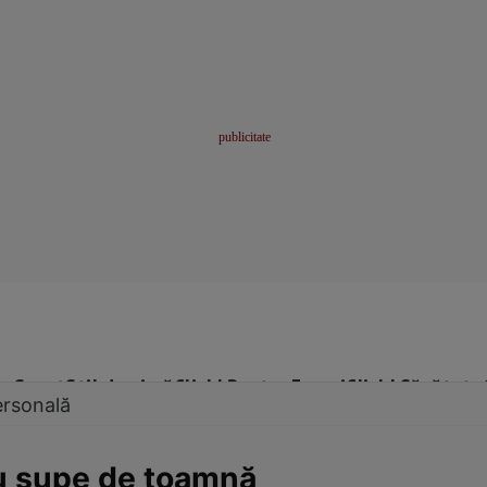
me
Sport
Stil de viață
Click! Pentru Femei
Click! Sănătate
ersonală
cu supe de toamnă