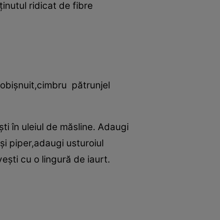
inutul ridicat de fibre
t obişnuit,cimbru pătrunjel
eşti în uleiul de măsline. Adaugi
 şi piper,adaugi usturoiul
eşti cu o lingură de iaurt.