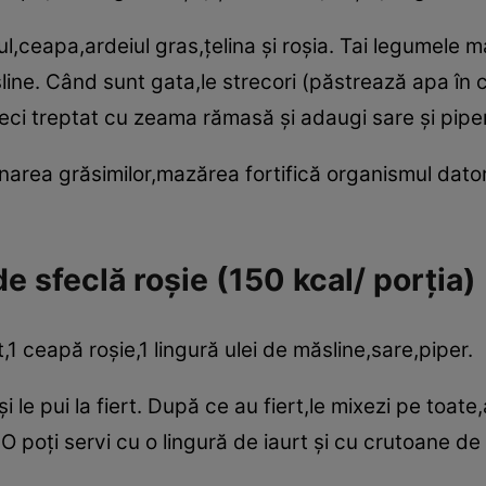
,ceapa,ardeiul gras,ţelina şi roşia. Tai legumele mari
line. Când sunt gata,le strecori (păstrează apa în c
steci treptat cu zeama rămasă şi adaugi sare şi pip
minarea grăsimilor,mazărea fortifică organismul dato
 sfeclă roşie (150 kcal/ porţia)
rt,1 ceapă roşie,1 lingură ulei de măsline,sare,piper.
i le pui la fiert. După ce au fiert,le mixezi pe toate
O poţi servi cu o lingură de iaurt şi cu crutoane de