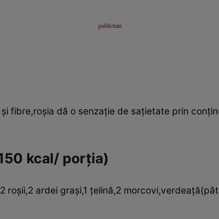
i fibre,roşia dă o senzaţie de saţietate prin conţinu
150 kcal/ porţia)
 roşii,2 ardei graşi,1 ţelină,2 morcovi,verdeaţă(pătru