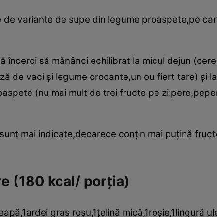
 de variante de supe din legume proaspete,pe care 
 încerci să mănânci echilibrat la micul dejun (cerea
 de vaci şi legume crocante,un ou fiert tare) şi la 
proaspete (nu mai mult de trei fructe pe zi:pere,pe
unt mai indicate,deoarece conţin mai puţină fructoz
e (180 kcal/ porţia)
apă,1ardei gras roşu,1ţelină mică,1roşie,1lingură ul