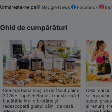
Urmărește-ne pe
Google News
Facebook
In
Ghid de cumpărături
Cea mai bună mașină de făcut pâine
Cele mai bu
2026 – Top 5 + Bonus: transformă-ți
și legume în
bucătăria într-o brutărie și
sucuri proas
redescoperă gustul pâinii de casă
și renunți tr
adevarul.ro
comerț
adev