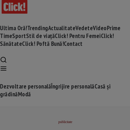
Ultima Oră!
Trending
Actualitate
Vedete
Video
Prime
Time
Sport
Stil de viață
Click! Pentru Femei
Click!
Sănătate
Click! Poftă Bună!
Contact
Dezvoltare personală
Îngrijire personală
Casă și
grădină
Modă