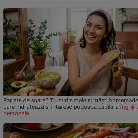
Păr ars de soare? Trucuri simple și măști homemad
care hidratează și întăresc podoaba capilară
Îngrijir
personală