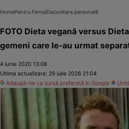
Home
Pentru Femei
Dezvoltare personală
FOTO Dieta vegană versus Dieta 
gemeni care le-au urmat separa
4 iunie 2020 13:08
Ultima actualizare:
29 iulie 2026 21:04
Adaugă-ne ca sursă preferată în Google
Urmă