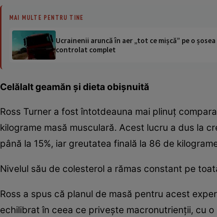
MAI MULTE PENTRU TINE
Ucrainenii aruncă în aer „tot ce mișcă” pe o șose
controlat complet
Celălalt geamăn şi dieta obişnuită
Ross Turner a fost întotdeauna mai plinuţ compara
kilograme masă musculară. Acest lucru a dus la cr
până la 15%, iar greutatea finală la 86 de kilograme
Nivelul său de colesterol a rămas constant pe toa
Ross a spus că planul de masă pentru acest experim
echilibrat în ceea ce priveşte macronutrienţii, cu o 