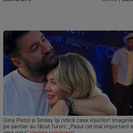
Gina Pistol și Smiley își ridică casa visurilor! Imaginil
pe șantier au făcut furori: „Pasul cel mai important 
deja gata”
Vedete românești