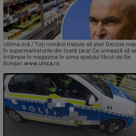
Ultima oră / Toți românii trebuie să știe! Decizie maj
în supermarketurile din toată țara! Ce urmează să s
întâmple în magazine în urma apelului făcut de Ilie
Bolojan
www.unica.ro