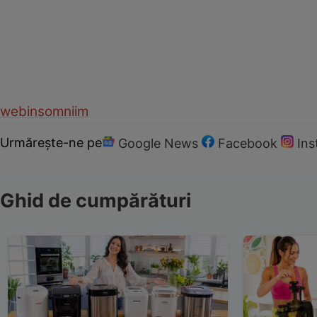
web
insomnii
m
Urmărește-ne pe
Google News
Facebook
In
Ghid de cumpărături