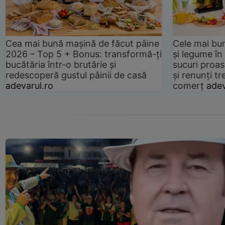
Cea mai bună mașină de făcut pâine
Cele mai bu
2026 – Top 5 + Bonus: transformă-ți
și legume în
bucătăria într-o brutărie și
sucuri proas
redescoperă gustul pâinii de casă
și renunți tr
adevarul.ro
comerț
adev