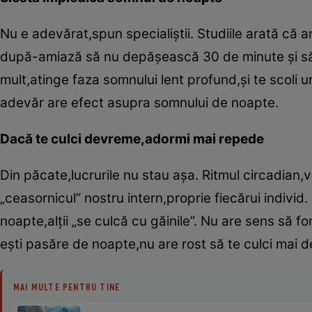
Nu e adevărat,spun specialiştii. Studiile arată că
după-amiază să nu depăşească 30 de minute şi să a
mult,atinge faza somnului lent profund,şi te scoli 
adevăr are efect asupra somnului de noapte.
Dacă te culci devreme,adormi mai repede
Din păcate,lucrurile nu stau aşa. Ritmul circadian
„ceasornicul” nostru intern,proprie fiecărui indivi
noapte,alţii „se culcă cu găinile”. Nu are sens să 
eşti pasăre de noapte,nu are rost să te culci mai de
MAI MULTE PENTRU TINE