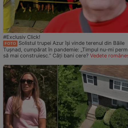
#Exclusiv Click!
Solistul trupei Azur își vinde terenul din Băile
FOTO
Tușnad, cumpărat în pandemie: „Timpul nu-mi perm
să mai construiesc.” Câți bani cere?
Vedete româneș