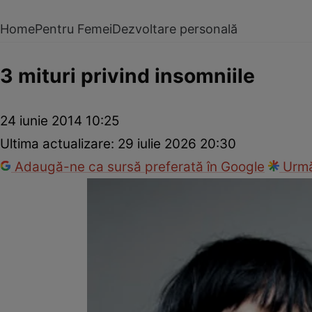
Home
Pentru Femei
Dezvoltare personală
3 mituri privind insomniile
24 iunie 2014 10:25
Ultima actualizare:
29 iulie 2026 20:30
Adaugă-ne ca sursă preferată în Google
Urmă