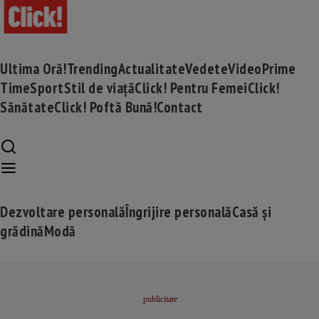
Ultima Oră!
Trending
Actualitate
Vedete
Video
Prime
Time
Sport
Stil de viață
Click! Pentru Femei
Click!
Sănătate
Click! Poftă Bună!
Contact
Dezvoltare personală
Îngrijire personală
Casă și
grădină
Modă