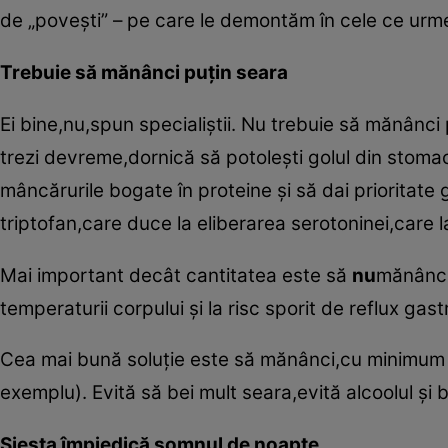
de „poveşti” – pe care le demontăm în cele ce urm
Trebuie să mănânci puţin seara
Ei bine,nu,spun specialiştii. Nu trebuie să mănânci
trezi devreme,dornică să potoleşti golul din stomac.
mâncărurile bogate în proteine şi să dai prioritate
triptofan,care duce la eliberarea serotoninei,care 
Mai important decât cantitatea este să
nu
mănânci 
temperaturii corpului şi la risc sporit de reflux gas
Cea mai bună soluţie este să mănânci,cu minimum 
exemplu). Evită să bei mult seara,evită alcoolul şi 
Siesta împiedică somnul de noapte