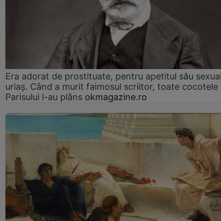
Era adorat de prostituate, pentru apetitul său sexua
uriaș. Când a murit faimosul scriitor, toate cocotele
Parisului l-au plâns
okmagazine.ro