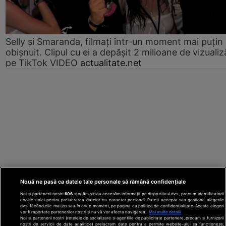
Selly și Smaranda, filmați într-un moment mai puțin
obișnuit. Clipul cu ei a depășit 2 milioane de vizualiz
pe TikTok VIDEO
actualitate.net
Nouă ne pasă ca datele tale personale să rămână confidențiale
Noi și partenerii noștri
606
stocăm și/sau accesăm informații pe dispozitivul dvs., precum identificatorii
cookie unici pentru prelucrarea datelor cu caracter personal. Puteți accepta sau gestiona alegerile
dvs. făcând clic mai jos sau în orice moment, pe pagina cu politica de confidențialitate. Aceste alegeri
vor fi raportate partenerilor noștri și nu vă vor afecta navigarea.
Mai multe detalii
Noi si partenerii nostri (retelele de socializare si agentiile de publicitate partenere, precum si furnizorii
nostri de servicii de date analitice) prelucram date pentru a permite website-ului sa functioneze,