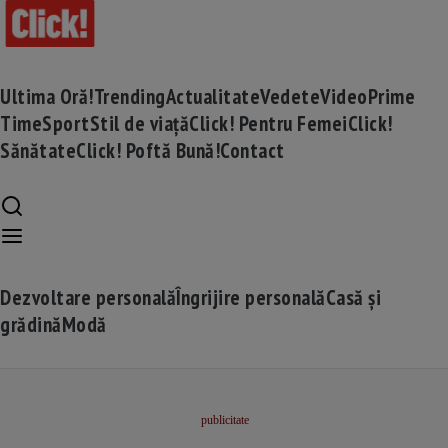
Ultima Oră!
Trending
Actualitate
Vedete
Video
Prime
Time
Sport
Stil de viață
Click! Pentru Femei
Click!
Sănătate
Click! Poftă Bună!
Contact
Dezvoltare personală
Îngrijire personală
Casă și
grădină
Modă