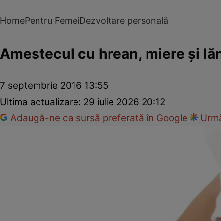
Home
Pentru Femei
Dezvoltare personală
Amestecul cu hrean, miere şi l
7 septembrie 2016 13:55
Ultima actualizare:
29 iulie 2026 20:12
Adaugă-ne ca sursă preferată în Google
Urmă