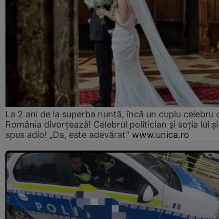
La 2 ani de la superba nuntă, încă un cuplu celebru 
România divorțează! Celebrul politician și soția lui ș
spus adio! „Da, este adevărat”
www.unica.ro