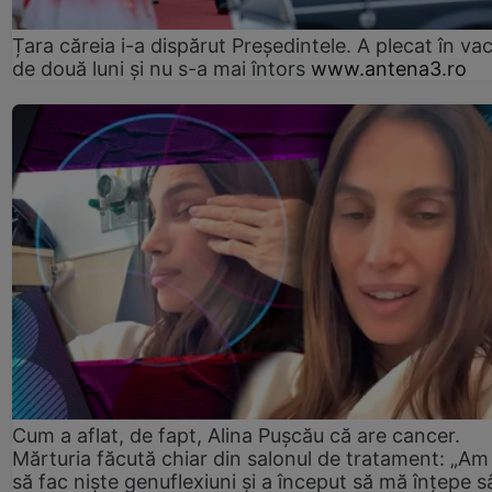
Țara căreia i-a dispărut Președintele. A plecat în va
de două luni și nu s-a mai întors
www.antena3.ro
Cum a aflat, de fapt, Alina Pușcău că are cancer.
Mărturia făcută chiar din salonul de tratament: „Am
să fac niște genuflexiuni și a început să mă înțepe s