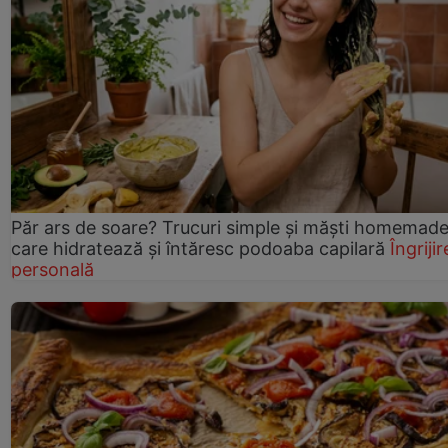
Păr ars de soare? Trucuri simple și măști homemad
care hidratează și întăresc podoaba capilară
Îngrijir
personală