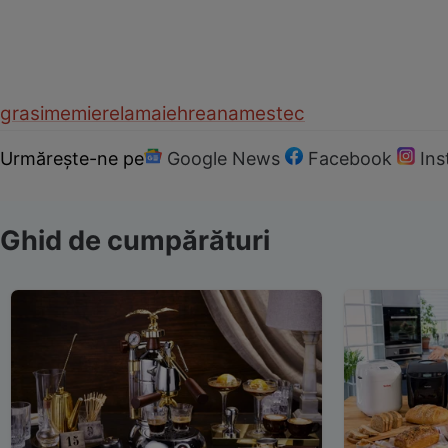
grasime
miere
lamaie
hrean
amestec
Urmărește-ne pe
Google News
Facebook
In
Ghid de cumpărături