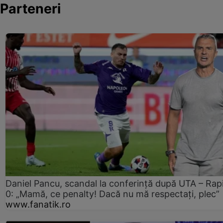
Parteneri
Daniel Pancu, scandal la conferință după UTA – Rap
0: „Mamă, ce penalty! Dacă nu mă respectați, plec”
www.fanatik.ro