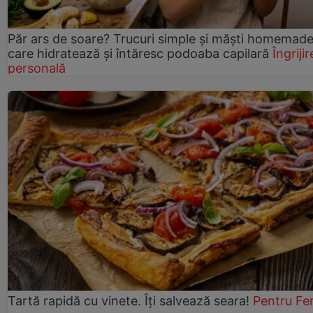
Păr ars de soare? Trucuri simple și măști homemad
care hidratează și întăresc podoaba capilară
Îngrijir
personală
Tartă rapidă cu vinete. Îți salvează seara!
Pentru Fe