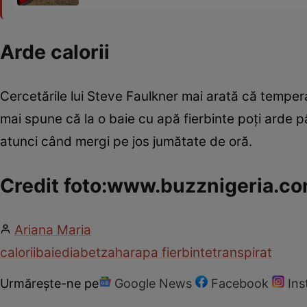
Arde calorii
Cercetările lui Steve Faulkner mai arată că temper
mai spune că la o baie cu apă fierbinte poţi arde pân
atunci când mergi pe jos jumătate de oră.
Credit foto:www.buzznigeria.c
Ariana Maria
calorii
baie
diabet
zahar
apa fierbinte
transpirat
Urmărește-ne pe
Google News
Facebook
In