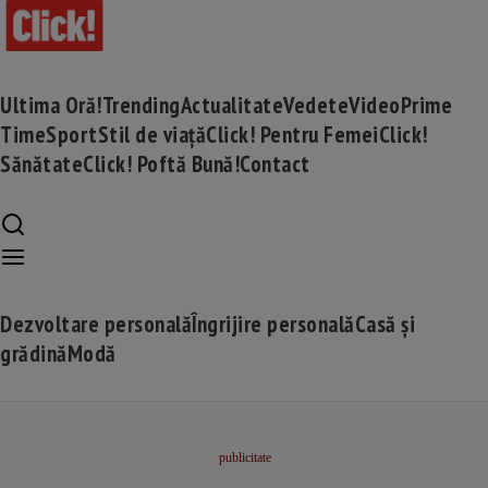
Ultima Oră!
Trending
Actualitate
Vedete
Video
Prime
Time
Sport
Stil de viață
Click! Pentru Femei
Click!
Sănătate
Click! Poftă Bună!
Contact
Dezvoltare personală
Îngrijire personală
Casă și
grădină
Modă