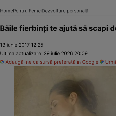
Home
Pentru Femei
Dezvoltare personală
Băile fierbinţi te ajută să scapi d
13 iunie 2017 12:25
Ultima actualizare:
29 iulie 2026 20:09
Adaugă-ne ca sursă preferată în Google
Urmă