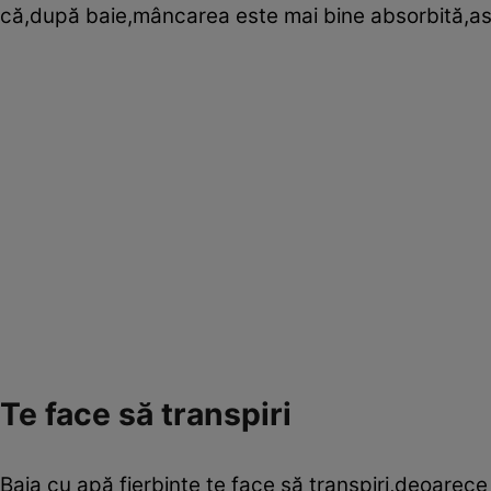
că,după baie,mâncarea este mai bine absorbită,astf
Te face să transpiri
Baia cu apă fierbinte te face să transpiri,deoarece 