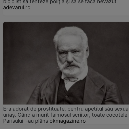
biciclist să fenteze poliția și să se facă nevăzut
adevarul.ro
Era adorat de prostituate, pentru apetitul său sexua
uriaș. Când a murit faimosul scriitor, toate cocotele
Parisului l-au plâns
okmagazine.ro