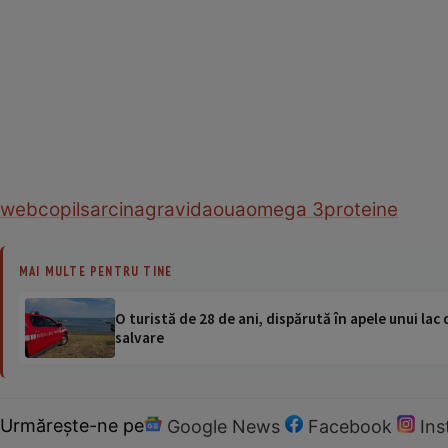
web
copil
sarcina
gravida
oua
omega 3
proteine
MAI MULTE PENTRU TINE
O turistă de 28 de ani, dispărută în apele unui lac 
salvare
Urmărește-ne pe
Google News
Facebook
In