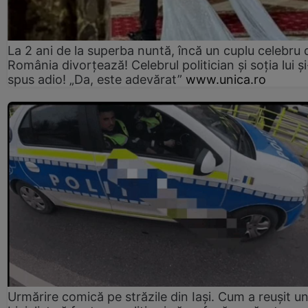
La 2 ani de la superba nuntă, încă un cuplu celebru 
România divorțează! Celebrul politician și soția lui ș
spus adio! „Da, este adevărat”
www.unica.ro
Urmărire comică pe străzile din Iași. Cum a reușit u