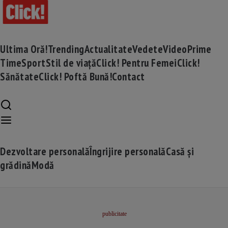
Ultima Oră!
Trending
Actualitate
Vedete
Video
Prime
Time
Sport
Stil de viață
Click! Pentru Femei
Click!
Sănătate
Click! Poftă Bună!
Contact
Dezvoltare personală
Îngrijire personală
Casă și
grădină
Modă