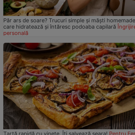
Păr ars de soare? Trucuri simple și măști homemad
care hidratează și întăresc podoaba capilară
Îngrijir
personală
Tartă rapidă cu vinete. Îți salvează seara!
Pentru Fe