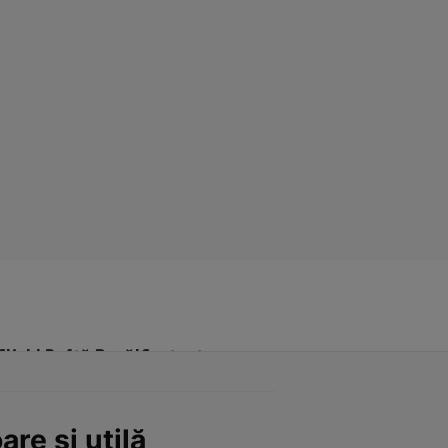
Click! Poftă Bună!
Contact
are şi utilă