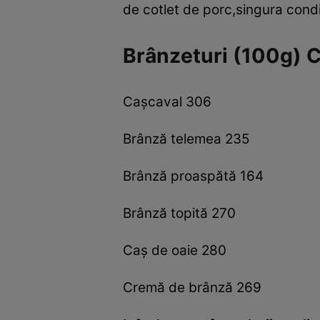
de cotlet de porc,singura condi
Brânzeturi (100g) C
Caşcaval 306
Brânză telemea 235
Brânză proaspătă 164
Brânză topită 270
Caş de oaie 280
Cremă de brânză 269