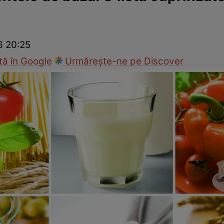
Modă
6 20:25
ă în Google
Urmărește-ne pe Discover