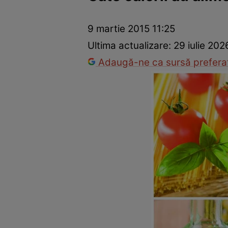
Dezvoltare personală
Îngrijire personală
Casă și grădină
9 martie 2015 11:25
Ultima actualizare:
29 iulie 202
Adaugă-ne ca sursă preferat