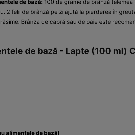
mentele de bază:
100 de grame de brânză telemea 
 2 felii de brânză pe zi ajută la pierderea în greut
răsime. Brânza de capră sau de oaie este recoma
entele de bază - Lapte (100 ml) C
 au alimentele de bază!