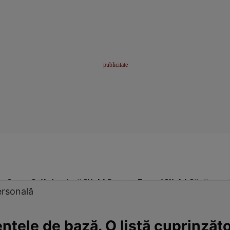
me
Sport
Stil de viață
Click! Pentru Femei
Click! Sănătate
ersonală
entele de bază. O listă cuprinzăto