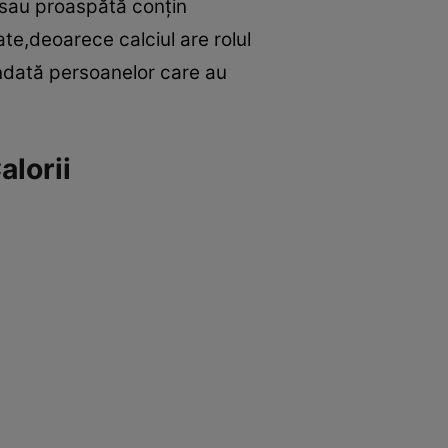
sau proaspătă conţin
ate,deoarece calciul are rolul
ndată persoanelor care au
alorii