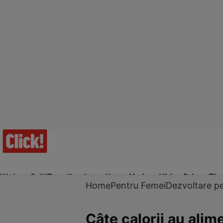
Ultima Oră!
Trending
Actualitate
Vedete
Video
Prime Ti
Home
Pentru Femei
Dezvoltare p
Câte calorii au alim