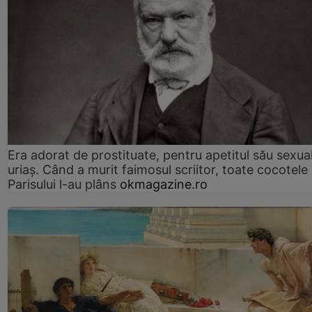
Era adorat de prostituate, pentru apetitul său sexua
uriaș. Când a murit faimosul scriitor, toate cocotele
Parisului l-au plâns
okmagazine.ro