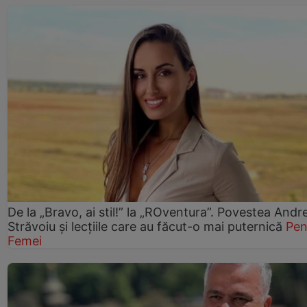
De la „Bravo, ai stil!” la „ROventura”. Povestea Andr
Străvoiu și lecțiile care au făcut-o mai puternică
Pen
Femei