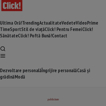
Ultima Oră!
Trending
Actualitate
Vedete
Video
Prime
Time
Sport
Stil de viață
Click! Pentru Femei
Click!
Sănătate
Click! Poftă Bună!
Contact
Dezvoltare personală
Îngrijire personală
Casă și
grădină
Modă