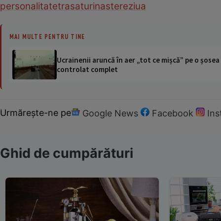
personalitate
trasaturi
nastere
ziua
MAI MULTE PENTRU TINE
Ucrainenii aruncă în aer „tot ce mișcă” pe o șose
controlat complet
Urmărește-ne pe
Google News
Facebook
In
Ghid de cumpărături