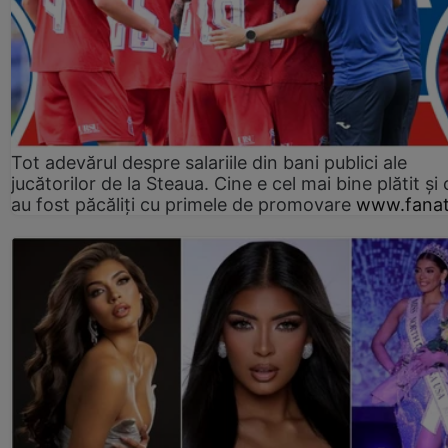
Tot adevărul despre salariile din bani publici ale
jucătorilor de la Steaua. Cine e cel mai bine plătit și
au fost păcăliți cu primele de promovare
www.fanat