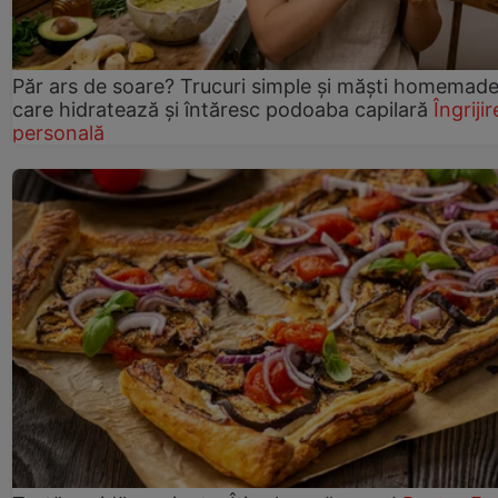
Păr ars de soare? Trucuri simple și măști homemad
care hidratează și întăresc podoaba capilară
Îngrijir
personală