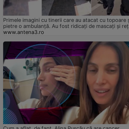
Primele imagini cu tinerii care au atacat cu topoare ș
pietre o ambulanță. Au fost ridicați de mascați și reț
www.antena3.ro
Cum a aflat, de fapt, Alina Pușcău că are cancer.