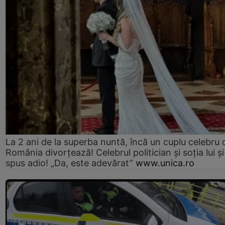
La 2 ani de la superba nuntă, încă un cuplu celebru 
România divorțează! Celebrul politician și soția lui ș
spus adio! „Da, este adevărat”
www.unica.ro