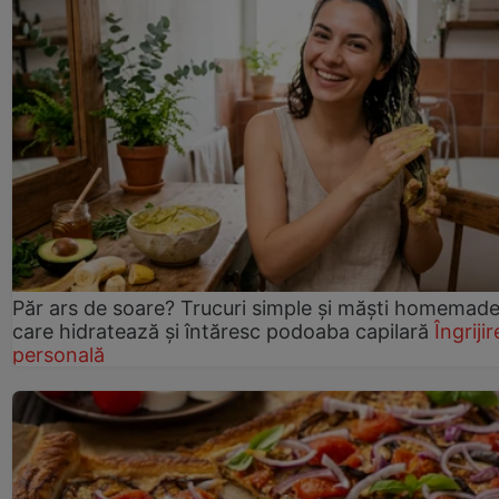
Păr ars de soare? Trucuri simple și măști homemad
care hidratează și întăresc podoaba capilară
Îngrijir
personală