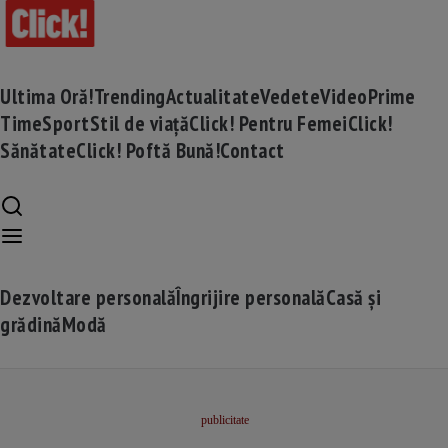
Ultima Oră!
Trending
Actualitate
Vedete
Video
Prime
Time
Sport
Stil de viață
Click! Pentru Femei
Click!
Sănătate
Click! Poftă Bună!
Contact
Dezvoltare personală
Îngrijire personală
Casă și
grădină
Modă