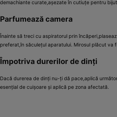
demachiante curate,aşezate în cutiuţe pentru bijute
Parfumează camera
Înainte să treci cu aspiratorul prin încăperi,plase
preferat,în săculeţul aparatului. Mirosul plăcut va f
Împotriva durerilor de dinţi
Dacă durerea de dinţi nu-ţi dă pace,aplică următoru
esenţial de cuişoare şi aplică pe zona afectată.