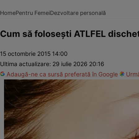
Home
Pentru Femei
Dezvoltare personală
Cum să foloseşti ATLFEL dische
15 octombrie 2015 14:00
Ultima actualizare:
29 iulie 2026 20:16
Adaugă-ne ca sursă preferată în Google
Urmă