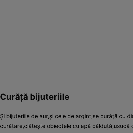
Curăţă bijuteriile
Şi bijuteriile de aur,şi cele de argint,se curăţă cu 
curăţare,clăteşte obiectele cu apă călduţă,usucă c