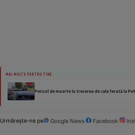
MAI MULTE PENTRU TINE
Pericol de moarte la trecerea de cale ferată la Pet
Urmărește-ne pe
Google News
Facebook
In