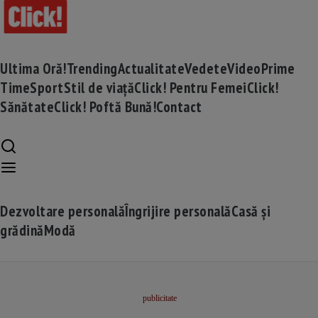
Ultima Oră!
Trending
Actualitate
Vedete
Video
Prime
Time
Sport
Stil de viață
Click! Pentru Femei
Click!
Sănătate
Click! Poftă Bună!
Contact
Dezvoltare personală
Îngrijire personală
Casă și
grădină
Modă