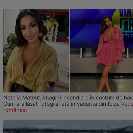
Natalia Mateuț, imagini incendiare în costum de bai
Cum s-a lăsat fotografiată în vacanța din Ibiza
Vede
românești