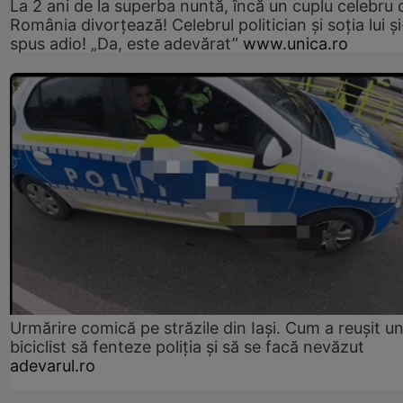
La 2 ani de la superba nuntă, încă un cuplu celebru 
România divorțează! Celebrul politician și soția lui ș
spus adio! „Da, este adevărat”
www.unica.ro
Urmărire comică pe străzile din Iași. Cum a reușit u
biciclist să fenteze poliția și să se facă nevăzut
adevarul.ro