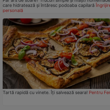
Păr ars de soare? Trucuri simple și măști homemad
care hidratează și întăresc podoaba capilară
Îngrijir
personală
Tartă rapidă cu vinete. Îți salvează seara!
Pentru Fe