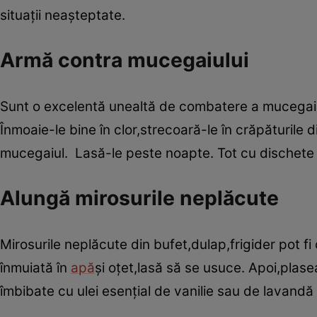
situaţii neaşteptate.
Armă contra mucegaiului
Sunt o excelentă unealtă de combatere a mucegaiul
Înmoaie-le bine în clor,strecoară-le în crăpăturile
mucegaiul. Lasă-le peste noapte. Tot cu dischete 
Alungă mirosurile neplăcute
Mirosurile neplăcute din bufet,dulap,frigider pot fi
înmuiată în
apă
şi oţet,lasă să se usuce. Apoi,plas
îmbibate cu ulei esenţial de vanilie sau de lavandă 