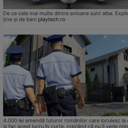
De ce cele mai multe dintre avioane sunt albe. Expli
ține și de bani
playtech.ro
4.000 lei amendă tuturor românilor care locuiesc la
și fac acest lucru în curte, crezând că nu îi vede ni