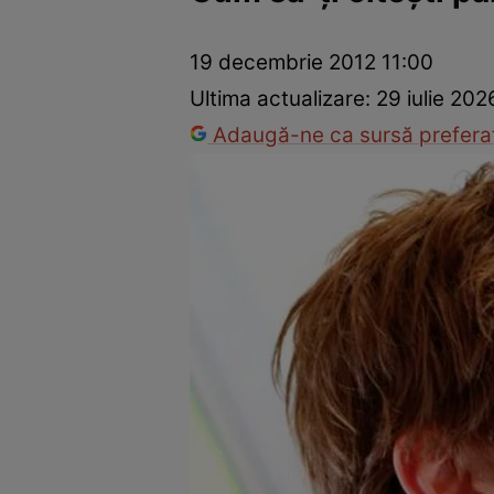
Dezvoltare personală
Îngrijire personală
Casă și grădină
19 decembrie 2012 11:00
Ultima actualizare:
29 iulie 20
Adaugă-ne ca sursă preferat