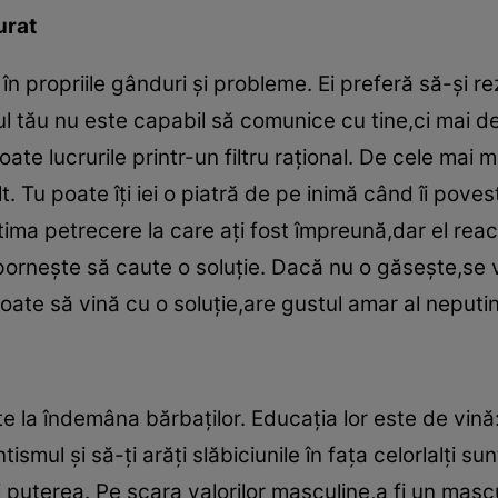
urat
 în propriile gânduri şi probleme. Ei preferă să-şi re
l tău nu este capabil să comunice cu tine,ci mai de
oate lucrurile printr-un filtru raţional. De cele mai 
t. Tu poate îţi iei o piatră de pe inimă când îi poves
tima petrecere la care aţi fost împreună,dar el reac
porneşte să caute o soluţie. Dacă nu o găseşte,se va
ate să vină cu o soluţie,are gustul amar al neputin
e la îndemâna bărbaţilor. Educaţia lor este de vină:
smul şi să-ţi arăţi slăbiciunile în faţa celorlalţi sunt
uterea. Pe scara valorilor masculine,a fi un mascul