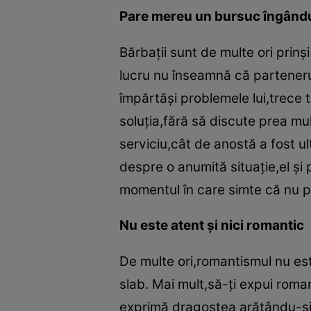
Pare mereu un bursuc îngând
Bărbaţii sunt de multe ori prinşi
lucru nu înseamnă că parteneru
împărtăşi problemele lui,trece t
soluţia,fără să discute prea mul
serviciu,cât de anostă a fost ul
despre o anumită situaţie,el şi 
momentul în care simte că nu po
Nu este atent şi nici romantic
De multe ori,romantismul nu est
slab. Mai mult,să-ţi expui romanti
exprimă dragostea arătându-şi p