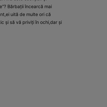
re“? Bărbaţii încearcă mai
t,ei uită de multe ori că
 şi să vă priviţi în ochi,dar şi