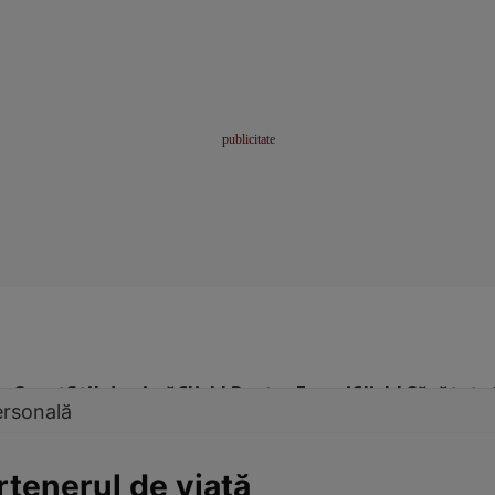
me
Sport
Stil de viață
Click! Pentru Femei
Click! Sănătate
ersonală
rtenerul de viaţă