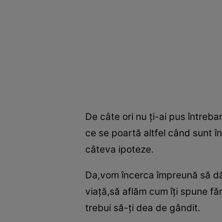
De câte ori nu ţi-ai pus între
ce se poartă altfel când sunt în 
câteva ipoteze.
Da,vom încerca împreună să dă
viaţă,să aflăm cum îţi spune fă
trebui să-ţi dea de gândit.