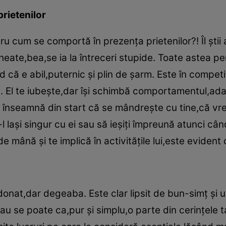
prietenilor
u cum se comportă în prezenţa prietenilor?! Îl ştii al
ate,bea,se ia la întreceri stupide. Toate astea pe
 că e abil,puternic şi plin de şarm. Este în competiţ
up. El te iubeşte,dar îşi schimbă comportamentul,ad
i lui înseamnă din start că se mândreşte cu tine,că v
-l laşi singur cu ei sau să ieşiţi împreună atunci când
de mână şi te implică în activităţile lui,este evident
ordonat,dar degeaba. Este clar lipsit de bun-simţ şi
au se poate ca,pur şi simplu,o parte din cerinţele 