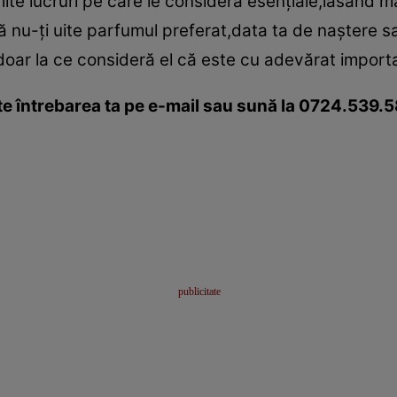
te lucruri pe care le consideră esenţiale,lăsând mai
ă nu-ţi uite parfumul preferat,data ta de naştere sa
doar la ce consideră el că este cu adevărat importa
ite întrebarea ta pe e-mail sau sună la 0724.539.