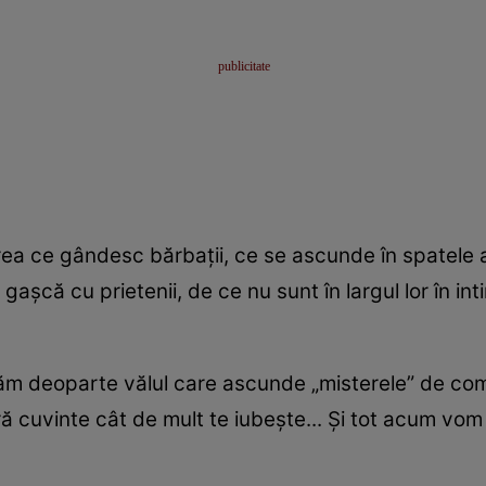
barea ce gândesc bărbaţii, ce se ascunde în spatel
gaşcă cu prietenii, de ce nu sunt în largul lor în int
m deoparte vălul care ascunde „misterele” de com
ră cuvinte cât de mult te iubeşte... Şi tot acum v