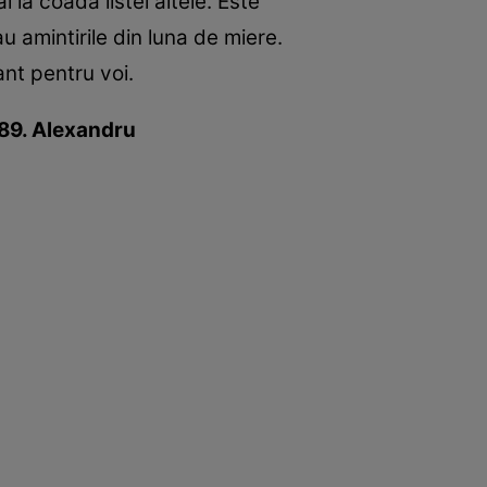
 la coada listei altele. Este
u amintirile din luna de miere.
nt pentru voi.
589. Alexandru