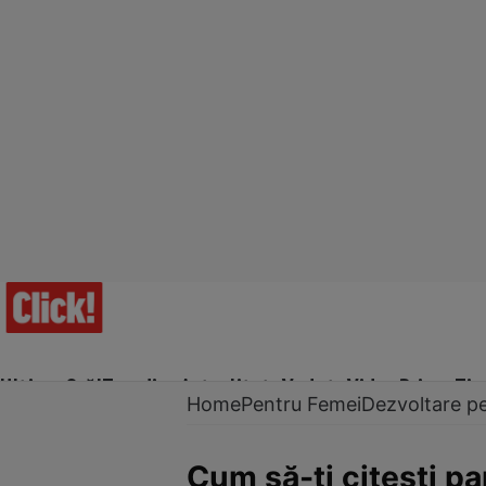
Ultima Oră!
Trending
Actualitate
Vedete
Video
Prime Ti
Home
Pentru Femei
Dezvoltare p
Cum să-ţi citeşti pa