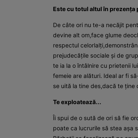
Este cu totul altul în prezenţa 
De câte ori nu te-a necăjit pentr
devine alt om,face glume deoche
respectul celorlalţi,demonstrând
prejudecăţile sociale şi de gr
te ia la o întâlnire cu prieteni
femeie are alături. Ideal ar fi să
se uită la tine des,dacă te ţine 
Te exploatează...
Îi spui de o sută de ori să fie 
poate ca lucrurile să stea aşa s