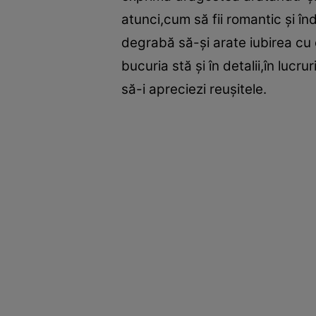
atunci,cum să fii romantic şi în
degrabă să-şi arate iubirea cu 
bucuria stă şi în detalii,în lucr
să-i apreciezi reuşitele.