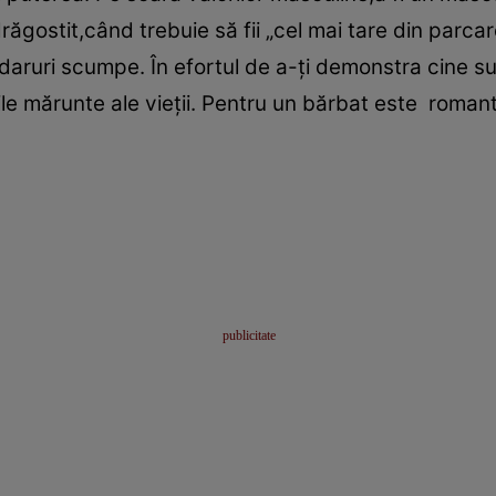
drăgostit,când trebuie să fii „cel mai tare din parca
daruri scumpe. În efortul de a-ţi demonstra cine sun
urile mărunte ale vieţii. Pentru un bărbat este romantic