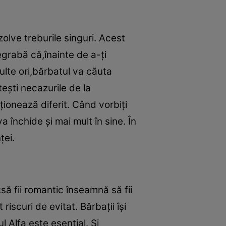
zolve treburile singuri. Acest
grabă că,înainte de a-ţi
multe ori,bărbatul va căuta
teşti necazurile de la
ţionează diferit. Când vorbiţi
 închide şi mai mult în sine. În
ţei.
să fii romantic înseamnă să fii
 riscuri de evitat. Bărbaţii îşi
 Alfa este esenţial. Şi