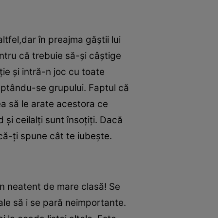
tfel,dar în preajma găştii lui
ntru că trebuie să-şi câştige
ie şi intră-n joc cu toate
aptându-se grupului. Faptul că
rea să le arate acestora ce
 şi ceilalţi sunt însoţiţi. Dacă
 că-ţi spune cât te iubeşte.
 un neatent de mare clasă! Se
tale să i se pară neimportante.