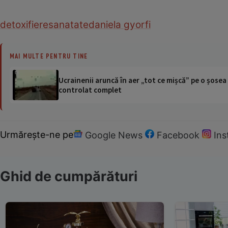
detoxifiere
sanatate
daniela gyorfi
MAI MULTE PENTRU TINE
Ucrainenii aruncă în aer „tot ce mișcă” pe o șose
controlat complet
Urmărește-ne pe
Google News
Facebook
In
Ghid de cumpărături