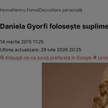
Home
Pentru Femei
Dezvoltare personală
Daniela Gyorfi foloseşte suplimen
14 martie 2015 11:25
Ultima actualizare:
29 iulie 2026 20:25
Adaugă-ne ca sursă preferată în Google
Urmă