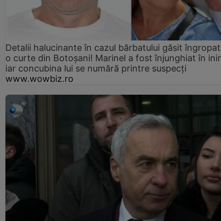
Detalii halucinante în cazul bărbatului găsit îngropat
o curte din Botoșani! Marinel a fost înjunghiat în ini
iar concubina lui se numără printre suspecți
www.wowbiz.ro