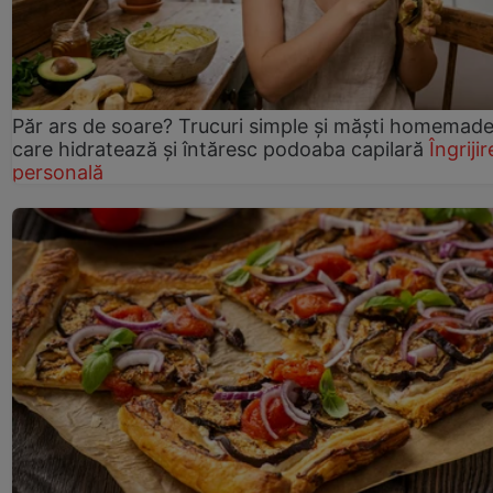
Păr ars de soare? Trucuri simple și măști homemad
care hidratează și întăresc podoaba capilară
Îngrijir
personală