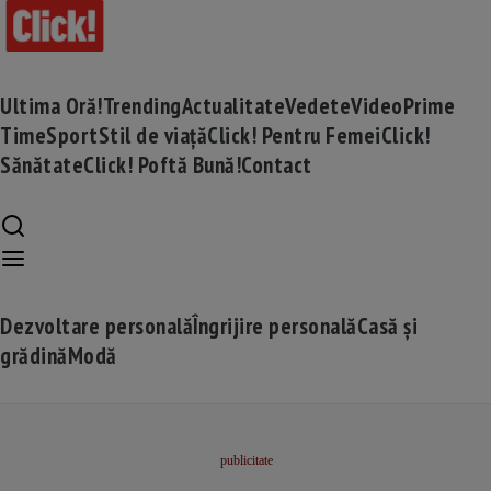
Ultima Oră!
Trending
Actualitate
Vedete
Video
Prime
Time
Sport
Stil de viață
Click! Pentru Femei
Click!
Sănătate
Click! Poftă Bună!
Contact
Dezvoltare personală
Îngrijire personală
Casă și
grădină
Modă