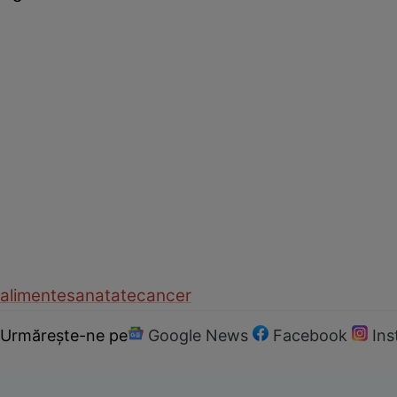
alimente
sanatate
cancer
Urmărește-ne pe
Google News
Facebook
In