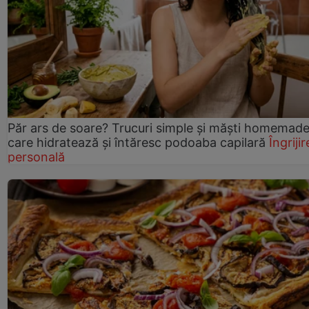
Păr ars de soare? Trucuri simple și măști homemad
care hidratează și întăresc podoaba capilară
Îngrijir
personală