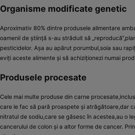
Organisme modificate genetic
Aproximativ 80% dintre produsele alimentare amba
oamenii de ştiinţă s-au străduit să „reproducă“,plan
pesticidelor. Aşa au apărut porumbul,soia sau rapi
eviţi aceste alimente şi să achiziţionezi numai pro
Produsele procesate
Cele mai multe produse din carne procesate,inclusi
care le fac să pară proaspete şi atrăgătoare,dar car
nitratul de sodiu,care se găsesc în acestea,au o le
cancerului de colon şi a altor forme de cancer. Pri