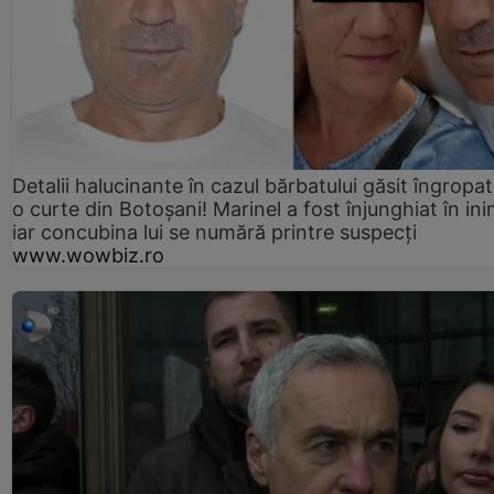
Detalii halucinante în cazul bărbatului găsit îngropat
o curte din Botoșani! Marinel a fost înjunghiat în ini
iar concubina lui se numără printre suspecți
www.wowbiz.ro