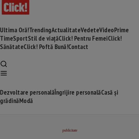
Ultima Oră!
Trending
Actualitate
Vedete
Video
Prime
Time
Sport
Stil de viață
Click! Pentru Femei
Click!
Sănătate
Click! Poftă Bună!
Contact
Dezvoltare personală
Îngrijire personală
Casă și
grădină
Modă