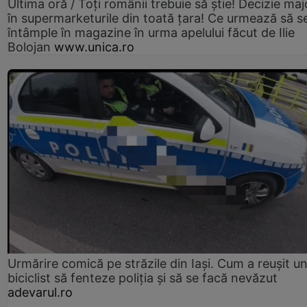
Ultima oră / Toți românii trebuie să știe! Decizie maj
în supermarketurile din toată țara! Ce urmează să s
întâmple în magazine în urma apelului făcut de Ilie
Bolojan
www.unica.ro
Urmărire comică pe străzile din Iași. Cum a reușit u
biciclist să fenteze poliția și să se facă nevăzut
adevarul.ro