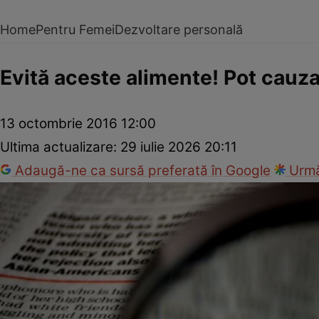
Home
Pentru Femei
Dezvoltare personală
Evită aceste alimente! Pot cauz
13 octombrie 2016 12:00
Ultima actualizare:
29 iulie 2026 20:11
Adaugă-ne ca sursă preferată în Google
Urmă