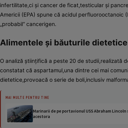
infertilitate,ci şi cancer de ficat,testicular şi panc
Americii (EPA) spune că acidul perfluorooctanoic 
„probabil“ cancerigen.
Alimentele şi băuturile dietetice
O analiză ştiinţifică a peste 20 de studii,realizat
constatat că aspartamul,una dintre cei mai comuni în
dietetice,provoacă o serie de boli,inclusiv malforma
MAI MULTE PENTRU TINE
Marinarii de pe portavionul USS Abraham Lincoln su
acestora