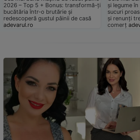
2026 – Top 5 + Bonus: transformă-ți
și legume în
bucătăria într-o brutărie și
sucuri proas
redescoperă gustul pâinii de casă
și renunți tr
adevarul.ro
comerț
adev