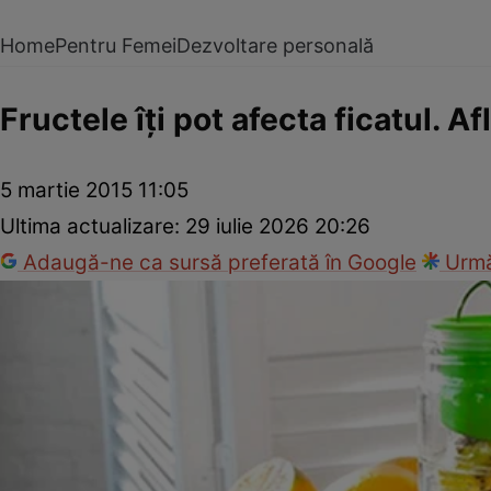
Home
Pentru Femei
Dezvoltare personală
Fructele îţi pot afecta ficatul. A
5 martie 2015 11:05
Ultima actualizare:
29 iulie 2026 20:26
Adaugă-ne ca sursă preferată în Google
Urmă