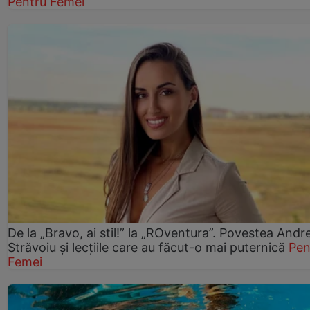
Pentru Femei
De la „Bravo, ai stil!” la „ROventura”. Povestea Andr
Străvoiu și lecțiile care au făcut-o mai puternică
Pen
Femei