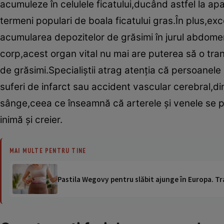
acumuleze în celulele ficatului,ducând astfel la a
termeni populari de boala ficatului gras.În plus,exc
acumularea depozitelor de grăsimi în jurul abdomen
corp,acest organ vital nu mai are puterea să o tr
de grăsimi.Specialiştii atrag atenţia că persoanele
suferi de infarct sau accident vascular cerebral,
sânge,ceea ce înseamnă că arterele şi venele se po
inimă şi creier.
MAI MULTE PENTRU TINE
Pastila Wegovy pentru slăbit ajunge în Europa. Tr