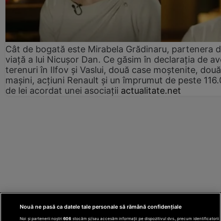
Cât de bogată este Mirabela Grădinaru, partenera 
viață a lui Nicușor Dan. Ce găsim în declarația de av
terenuri în Ilfov și Vaslui, două case moștenite, două
mașini, acțiuni Renault și un împrumut de peste 116
de lei acordat unei asociații
actualitate.net
Nouă ne pasă ca datele tale personale să rămână confidențiale
Noi și partenerii noștri
606
stocăm și/sau accesăm informații pe dispozitivul dvs., precum identificatorii