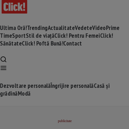
Ultima Oră!
Trending
Actualitate
Vedete
Video
Prime
Time
Sport
Stil de viață
Click! Pentru Femei
Click!
Sănătate
Click! Poftă Bună!
Contact
Dezvoltare personală
Îngrijire personală
Casă și
grădină
Modă