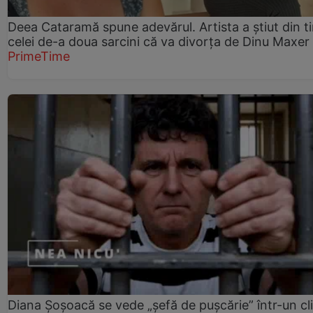
Deea Cataramă spune adevărul. Artista a știut din t
celei de-a doua sarcini că va divorța de Dinu Maxer
PrimeTime
Diana Șoșoacă se vede „șefă de pușcărie” într-un cl