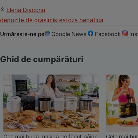
Elena Diaconu
depozite de grasimi
steatoza hepatica
Urmărește-ne pe
Google News
Facebook
In
Ghid de cumpărături
Cea mai bună mașină de făcut pâine
Cele mai bu