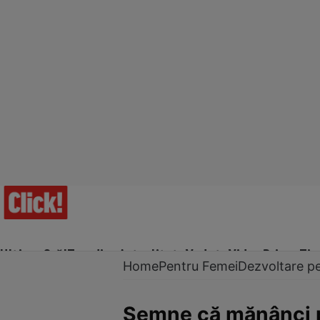
Ultima Oră!
Trending
Actualitate
Vedete
Video
Prime Ti
Home
Pentru Femei
Dezvoltare p
Semne că mănânci p