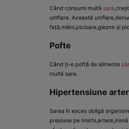
Când consumi multă
sare
,creşt
umflare. Această umflare,denum
faţă,mâini,picioare,glezne şi pi
Pofte
Când ţi-e poftă de alimente
să
multă sare.
Hipertensiune arter
Sarea în exces obligă organismu
presiune pe rinichi,artere,inim