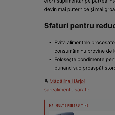
efort suplimentar pe partea inte
devin mai puternice şi mai groa
Sfaturi pentru redu
Evită alimentele procesate.
consumăm nu provine de la
Foloseşte condimente pentr
punând suc proaspăt stors
Mădălina Hârjoi
sare
alimente sarate
MAI MULTE PENTRU TINE