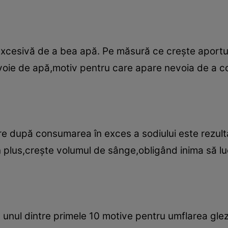
excesivă de a bea apă. Pe măsură ce creşte aportul
voie de apă,motiv pentru care apare nevoia de a 
e după consumarea în exces a sodiului este rezultat
 În plus,creşte volumul de sânge,obligând inima să l
nul dintre primele 10 motive pentru umflarea glezne