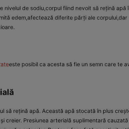
e nivelul de sodiu,corpul fiind nevoit să reţină apă 
ită edem,afectează diferite părţi ale corpului,dar
cioare.
rate
este posibil ca acesta să fie un semn care te 
ială
l să reţină apă. Această apă stocată în plus creşt
ă şi creier. Presiunea arterială suplimentară cauza