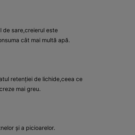
 de sare,creierul este
consuma cât mai multă apă.
ul retenţiei de lichide,ceea ce
ucreze mai greu.
lor şi a picioarelor.