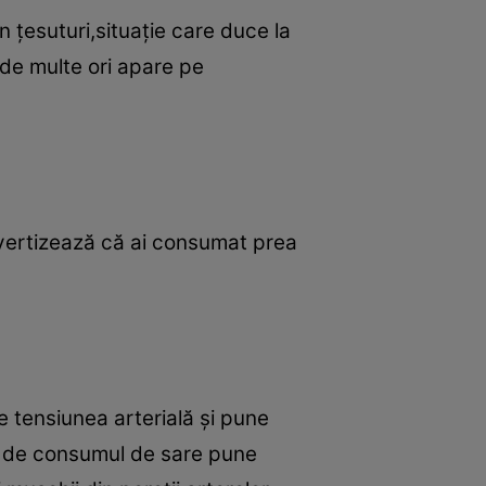
în ţesuturi,situaţie care duce la
 de multe ori apare pe
avertizează că ai consumat prea
e tensiunea arterială şi pune
tă de consumul de sare pune