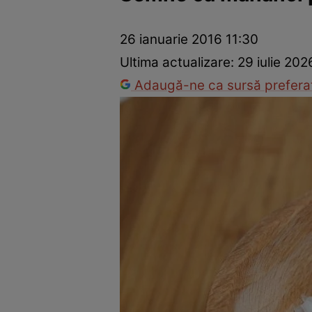
Dezvoltare personală
Îngrijire personală
Casă și grădină
26 ianuarie 2016 11:30
Ultima actualizare:
29 iulie 202
Adaugă-ne ca sursă preferat