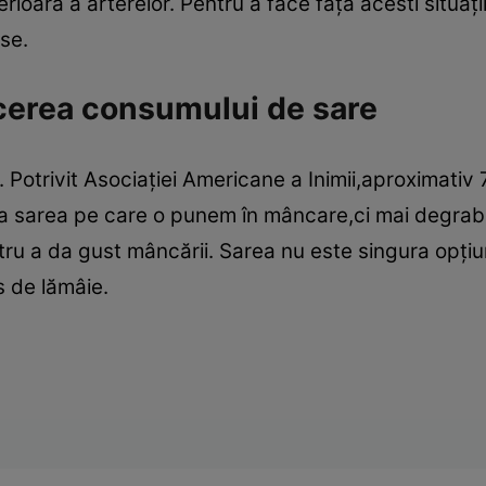
rioară a arterelor. Pentru a face faţă acesti situaţii
se.
cerea consumului de sare
 Potrivit Asociaţiei Americane a Inimii,aproximativ 
 sarea pe care o punem în mâncare,ci mai degrabă
u a da gust mâncării. Sarea nu este singura opţiu
 de lămâie.