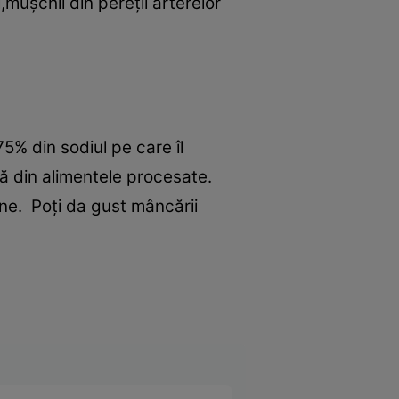
,muşchii din pereţii arterelor
75% din sodiul pe care îl
 din alimentele procesate.
ne. Poţi da gust mâncării