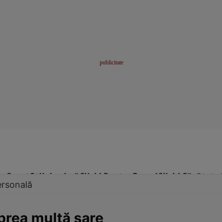
me
Sport
Stil de viață
Click! Pentru Femei
Click! Sănătate
ersonală
rea multă sare