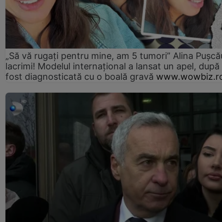
„Să vă rugați pentru mine, am 5 tumori” Alina Pușcău
lacrimi! Modelul internațional a lansat un apel, după
fost diagnosticată cu o boală gravă
www.wowbiz.r