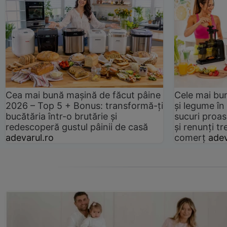
Cea mai bună mașină de făcut pâine
Cele mai bu
2026 – Top 5 + Bonus: transformă-ți
și legume în
bucătăria într-o brutărie și
sucuri proas
redescoperă gustul pâinii de casă
și renunți tr
adevarul.ro
comerț
adev