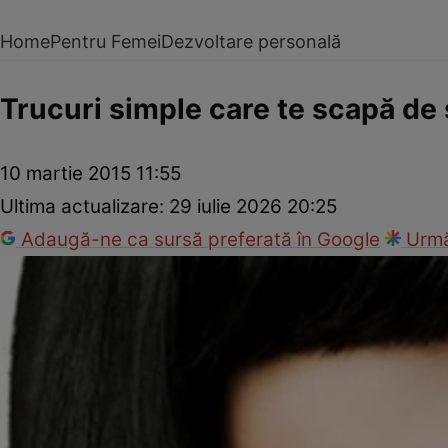
Home
Pentru Femei
Dezvoltare personală
Trucuri simple care te scapă de
10 martie 2015 11:55
Ultima actualizare:
29 iulie 2026 20:25
Adaugă-ne ca sursă preferată în Google
Urmă