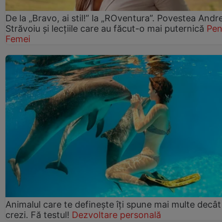
De la „Bravo, ai stil!” la „ROventura”. Povestea Andr
Străvoiu și lecțiile care au făcut-o mai puternică
Pen
Femei
Animalul care te definește îți spune mai multe decât
crezi. Fă testul!
Dezvoltare personală