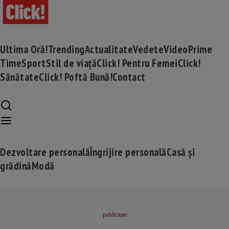
Ultima Oră!
Trending
Actualitate
Vedete
Video
Prime
Time
Sport
Stil de viață
Click! Pentru Femei
Click!
Sănătate
Click! Poftă Bună!
Contact
Dezvoltare personală
Îngrijire personală
Casă și
grădină
Modă