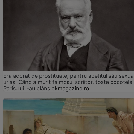
Era adorat de prostituate, pentru apetitul său sexua
uriaș. Când a murit faimosul scriitor, toate cocotele
Parisului l-au plâns
okmagazine.ro