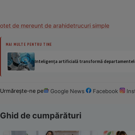
otet de mere
unt de arahide
trucuri simple
MAI MULTE PENTRU TINE
Inteligența artificială transformă departamentele
Urmărește-ne pe
Google News
Facebook
In
Ghid de cumpărături