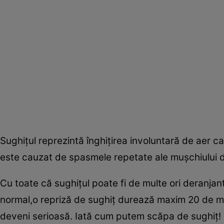
Sughiţul reprezintă înghiţirea involuntară de aer c
este cauzat de spasmele repetate ale muşchiului 
Cu toate că sughiţul poate fi de multe ori deranjant
normal,o repriză de sughiţ durează maxim 20 de mi
deveni serioasă. Iată cum putem scăpa de sughiţ!