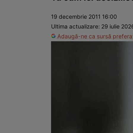
Dezvoltare personală
Îngrijire personală
Casă și grădină
19 decembrie 2011 16:00
Ultima actualizare:
29 iulie 202
Adaugă-ne ca sursă preferat