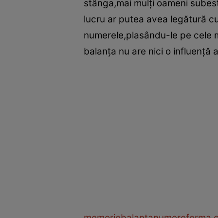
stânga,mai mulţi oameni subest
lucru ar putea avea legătură c
numerele,plasându-le pe cele mi
balanţa nu are nici o influenţă
memorie
balanta
numere
forma c