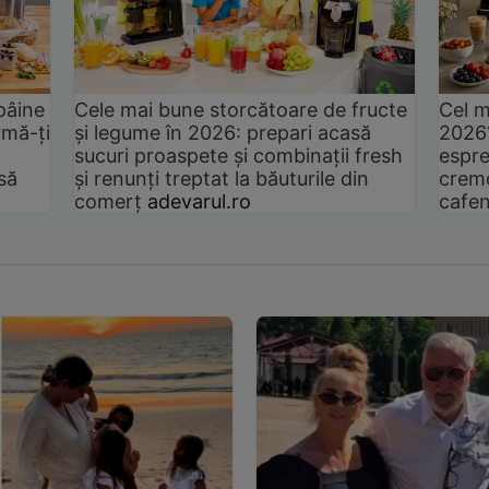
pâine
Cele mai bune storcătoare de fructe
Cel m
rmă-ți
și legume în 2026: prepari acasă
2026
sucuri proaspete și combinații fresh
espre
să
și renunți treptat la băuturile din
cremo
comerț
adevarul.ro
cafen