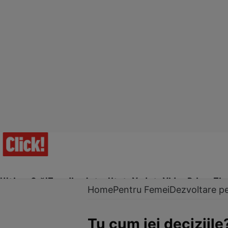
Ultima Oră!
Trending
Actualitate
Vedete
Video
Prime Ti
Home
Pentru Femei
Dezvoltare p
Tu cum iei deciziile