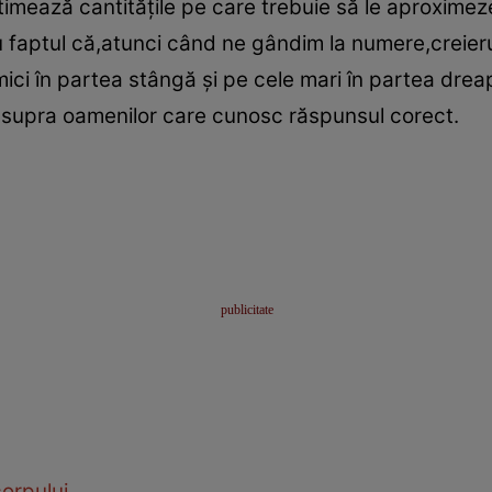
imează cantităţile pe care trebuie să le aproximeze
u faptul că,atunci când ne gândim la numere,creier
ci în partea stângă şi pe cele mari în partea drea
 asupra oamenilor care cunosc răspunsul corect.
orpului