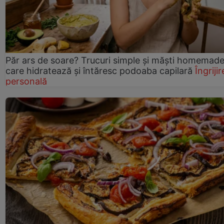
Păr ars de soare? Trucuri simple și măști homemad
care hidratează și întăresc podoaba capilară
Îngrijir
personală