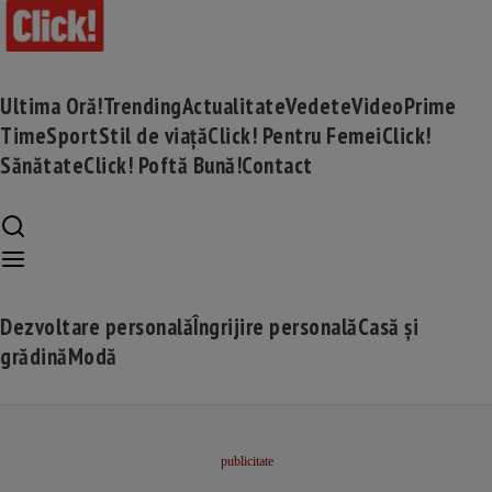
Ultima Oră!
Trending
Actualitate
Vedete
Video
Prime
Time
Sport
Stil de viață
Click! Pentru Femei
Click!
Sănătate
Click! Poftă Bună!
Contact
Dezvoltare personală
Îngrijire personală
Casă și
grădină
Modă