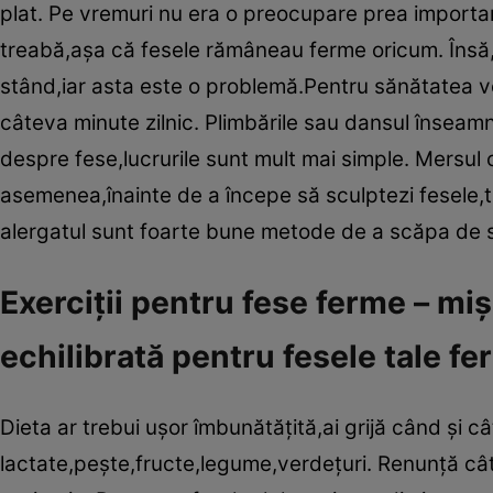
plat. Pe vremuri nu era o preocupare prea importa
treabă,aşa că fesele rămâneau ferme oricum. Însă,în
stând,iar asta este o problemă.Pentru sănătatea v
câteva minute zilnic. Plimbările sau dansul înseamnă
despre fese,lucrurile sunt mult mai simple. Mersul 
asemenea,înainte de a începe să sculptezi fesele,tr
alergatul sunt foarte bune metode de a scăpa de s
Exerciţii pentru fese ferme – miş
echilibrată pentru fesele tale f
Dieta ar trebui uşor îmbunătăţită,ai grijă când şi
lactate,peşte,fructe,legume,verdeţuri. Renunţă cât 