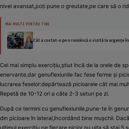
nivel avansat,poţi pune o greutate,pe care să o ridi
MAI MULTE PENTRU TINE
Cât a costat-o pe o româncă o vizită la urgențe în
Cel mai simplu exerciţiu,ştiut încă de la orele de s
enervante,dar genuflexiunile fac fese ferme şi picio
lucrarea feselor:depărtează picioarele cât mai mult,
Repetă de 10-12 ori a câte 2-3 seturi pe zi.
După ce termini cu genuflexiunile,pune-te în genun
din picioare în lateral,încordând bine muşchii. Dacă 
ultimul exerciţiu pe fiecare picior nu uita să stai 5