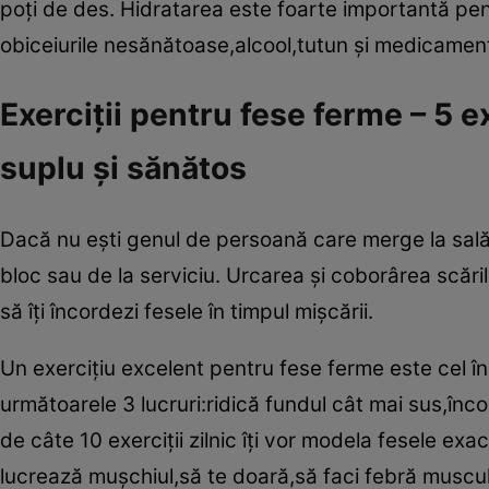
poţi de des. Hidratarea este foarte importantă pen
obiceiurile nesănătoase,alcool,tutun şi medicamen
Exerciţii pentru fese ferme – 5 e
suplu şi sănătos
Dacă nu eşti genul de persoană care merge la sală,p
bloc sau de la serviciu. Urcarea şi coborârea scăril
să îţi încordezi fesele în timpul mişcării.
Un exerciţiu excelent pentru fese ferme este cel în
următoarele 3 lucruri:ridică fundul cât mai sus,înc
de câte 10 exerciţii zilnic îţi vor modela fesele ex
lucrează muşchiul,să te doară,să faci febră muscula