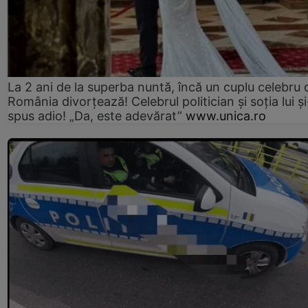
La 2 ani de la superba nuntă, încă un cuplu celebru 
România divorțează! Celebrul politician și soția lui ș
spus adio! „Da, este adevărat”
www.unica.ro