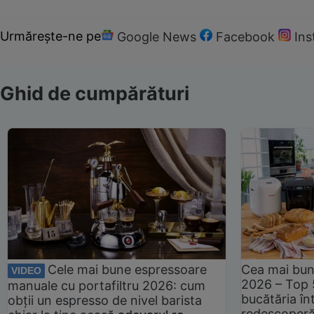
Urmărește-ne pe
Google News
Facebook
In
Ghid de cumpărături
Cele mai bune espressoare
Cea mai bun
VIDEO
2026 – Top 
manuale cu portafiltru 2026: cum
bucătăria înt
obții un espresso de nivel barista
redescoperă 