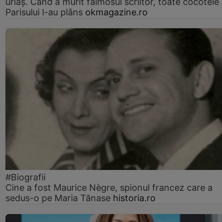
uriaș. Când a murit faimosul scriitor, toate cocotele
Parisului l-au plâns
okmagazine.ro
#Biografii
Cine a fost Maurice Nègre, spionul francez care a
sedus-o pe Maria Tănase
historia.ro