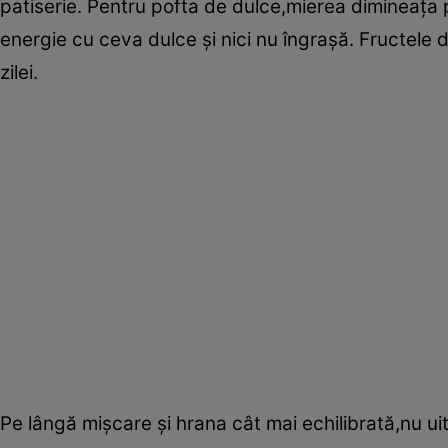
patiserie. Pentru pofta de dulce,mierea dimineaţa
energie cu ceva dulce şi nici nu îngraşă. Fructele d
zilei.
Pe lângă mişcare şi hrana cât mai echilibrată,nu uita