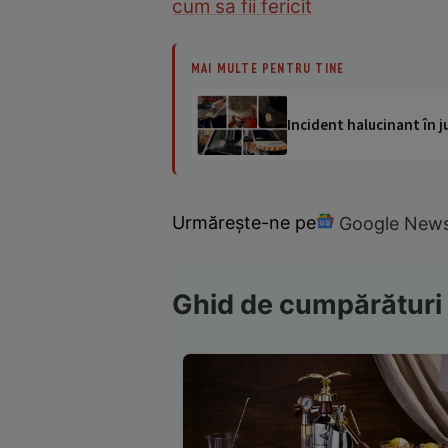
cum sa fii fericit
MAI MULTE PENTRU TINE
Incident halucinant în j
Urmărește-ne pe
Google New
Ghid de cumpărături