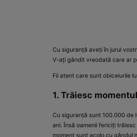
Cu siguranţă aveţi în jurul vost
V-aţi gândit vreodată care ar pute
Fii atent care sunt obiceiurile lu
1. Trăiesc momentu
Cu siguranţă sunt 100.000 de lu
ani. Însă oamenii fericiţi trăies
moment sunt acolo,cu gândul num