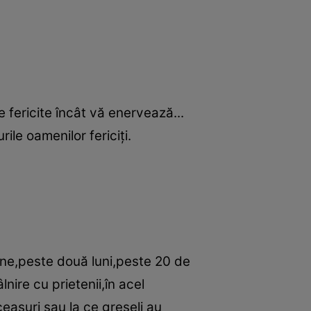
e fericite încât vă enervează...
rile oamenilor fericiţi.
âine,peste două luni,peste 20 de
lnire cu prietenii,în acel
easuri sau la ce greşeli au