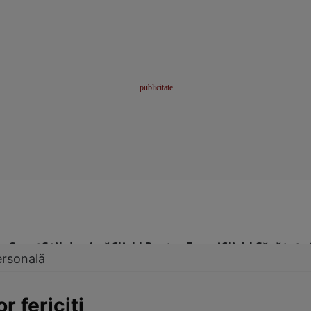
me
Sport
Stil de viață
Click! Pentru Femei
Click! Sănătate
ersonală
r fericiţi