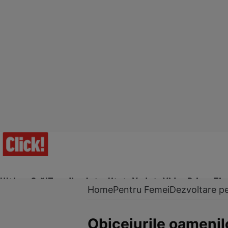
Ultima Oră!
Trending
Actualitate
Vedete
Video
Prime Ti
Home
Pentru Femei
Dezvoltare p
Obiceiurile oamenilo