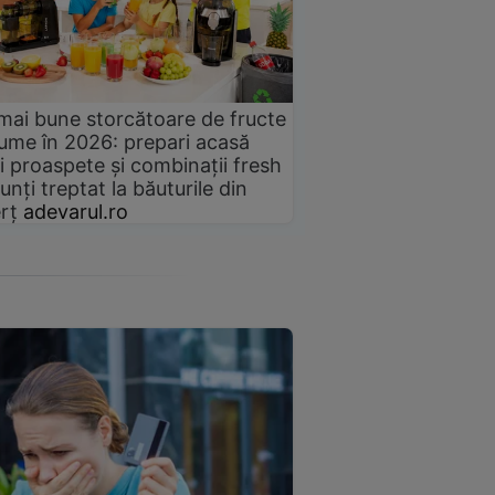
mai bune storcătoare de fructe
gume în 2026: prepari acasă
i proaspete și combinații fresh
unți treptat la băuturile din
rț
adevarul.ro