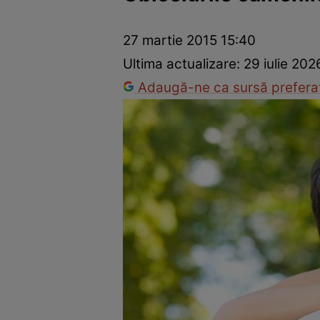
Dezvoltare personală
Îngrijire personală
Casă și grădină
27 martie 2015 15:40
Ultima actualizare:
29 iulie 20
Adaugă-ne ca sursă preferat