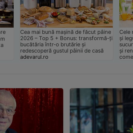
are
Cea mai bună mașină de făcut pâine
Cele 
2026 – Top 5 + Bonus: transformă-ți
și le
um
bucătăria într-o brutărie și
sucur
ta
redescoperă gustul pâinii de casă
și ren
adevarul.ro
come