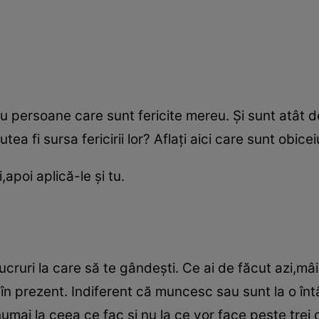
ru persoane care sunt fericite mereu. Şi sunt atât d
a fi sursa fericirii lor? Aflaţi aici care sunt obiceiu
i,apoi aplică-le şi tu.
l
cruri la care să te gândeşti. Ce ai de făcut azi,m
c în prezent. Indiferent că muncesc sau sunt la o întâ
ai la ceea ce fac şi nu la ce vor face peste trei c