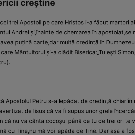
ricii creştine
 cei trei Apostoli pe care Hristos i-a făcut martori 
ântul Andrei şi,înainte de chemarea în apostolat,se
ii,avea puţină carte,dar multă credinţă în Dumnezeu
are Mântuitorul şi-a clădit Biserica:„Tu eşti Simon,
ru).
 Apostolul Petru s-a lepădat de credinţă chiar în 
vertizat de Iisus că va fi supus unor grele încercăr
un că nu va cânta cocoşul până ce tu de trei ori te v
eună cu Tine,nu mă voi lepăda de Tine. Dar aşa a fo