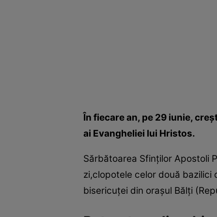
În fiecare an, pe 29 iunie, creş
ai Evangheliei lui Hristos.
Sărbătoarea Sfinţilor Apostoli P
zi,clopotele celor două bazilici
bisericuţei din oraşul Bălţi (Re