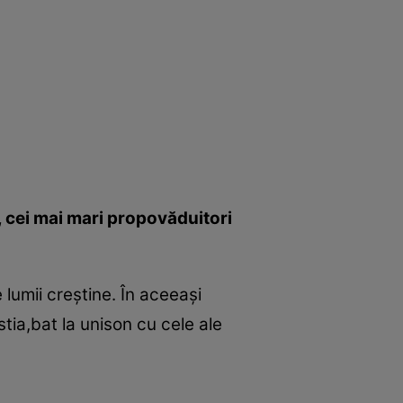
el, cei mai mari propovăduitori
 lumii creştine. În aceeaşi
tia,bat la unison cu cele ale