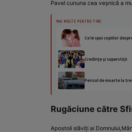
Pavel cununa cea veşnică a mu
MAI MULTE PENTRU TINE
Ce le spui copiilor despr
Credinţe şi superstiţii
Pericol de moarte la tre
Rugăciune către Sfin
Apostoli slăviţi ai Domnului,Mânt