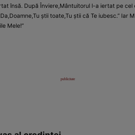
iertat însă. După Înviere,Mântuitorul l-a iertat pe ce
:„Da,Doamne,Tu ştii toate,Tu ştii că Te iubesc.” Iar M
ile Mele!”