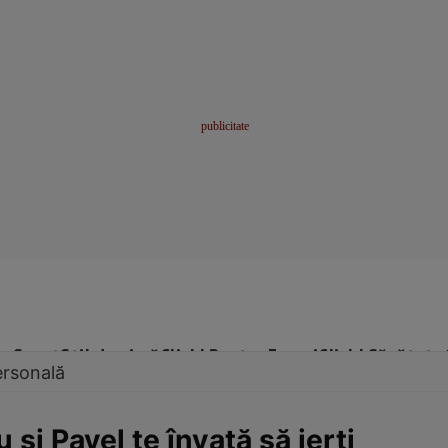
me
Sport
Stil de viață
Click! Pentru Femei
Click! Sănătate
ersonală
u şi Pavel te învaţă să ierţi