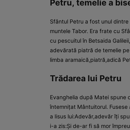
Petru, temelie a bise
Sfântul Petru a fost unul dintre
muntele Tabor. Era frate cu Sf
cu pescuitul în Betsaida Galile
adevărată piatră de temelie pe c
limba aramaică,piatră,adică Pet
Trădarea lui Petru
Evanghelia după Matei spune că
întemniţat Mântuitorul. Fusese a
a Iisus lui:Adevăr,adevăr îţi sp
i-a zis:Şi de-ar fi să mor împr