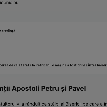
ceniciei.
e credinţă
cerea de cale ferată la Petricani: o mașină a fost prinsă între barier
ţii Apostoli Petru şi Pavel
uitorul v-a rânduit ca stâlpi ai Bisericii pe care a 