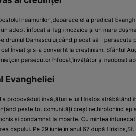
as al credinţei
apostolul neamurilor”,deoarece el a predicat Evangh
 un adept înfocat al legii mozaice şi un mare duşman a
 drumul Damascului,când,plecat să-i persecute pe
s cel Înviat şi s-a convertit la creştinism. Sfântul Au
miel,din persecutor înfocat,învăţător şi neobosit ap
al Evangheliei
a propovăduit învăţăturile lui Hristos străbătând în
fiinţând peste tot comunităţi creştine,hirotonind epis
închis şi condamnat la moarte. Cu mintea întunecat
erea capului. Pe 29 iunie,în anul 67 după Hristos,Sf