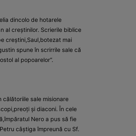
elia dincolo de hotarele
l creştinilor. Scrierile biblice
 creştini,Saul,botezat mai
gustin spune în scrirrile sale că
ostol al popoarelor”.
 călătoriile sale misionare
copi,preoţi şi diaconi. În cele
ă,împăratul Nero a pus să fie
. Petru câştiga împreună cu Sf.