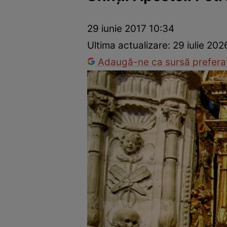
Dezvoltare personală
Îngrijire personală
Casă și grădină
29 iunie 2017 10:34
Ultima actualizare:
29 iulie 202
Adaugă-ne ca sursă preferat