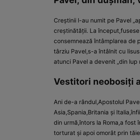
Pavel, din duşman, v
Creştinii l-au numit pe Pavel „
creştinătăţii. La început,fusese
consemnează întâmplarea de pe
târziu Pavel,s-a întâlnit cu Iisu
atunci Pavel a devenit „din lup 
Vestitori neobosiţi 
Ani de-a rândul,Apostolul Pavel 
Asia,Spania,Britania şi Italia,în
din urmă,întors la Roma,a fost 
torturat şi apoi omorât prin tăi