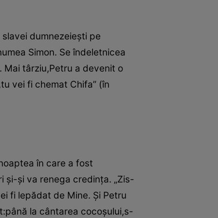
ai slavei dumnezeieşti pe
 numea Simon. Se îndeletnicea
. Mai târziu,Petru a devenit o
tu vei fi chemat Chifa” (în
noaptea în care a fost
i şi-şi va renega credinţa. „Zis-
ei fi lepădat de Mine. Şi Petru
st:până la cântarea cocoşului,s-