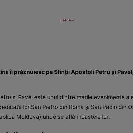
tinii îi prăznuiesc pe Sfinţii Apostoli Petru şi Pav
etru şi Pavel este unul dintre marile evenimente ale
 dedicate lor,San Pietro din Roma şi San Paolo din Os
publica Moldova),unde se află moaştele lor.