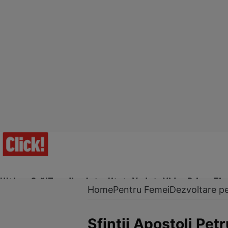
Ultima Oră!
Trending
Actualitate
Vedete
Video
Prime Ti
Home
Pentru Femei
Dezvoltare p
Sfinţii Apostoli Petr