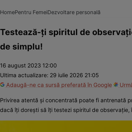
Home
Pentru Femei
Dezvoltare personală
Testează-ți spiritul de observați
de simplu!
16 august 2023 12:00
Ultima actualizare:
29 iulie 2026 21:05
Adaugă-ne ca sursă preferată în Google
Urmă
Privirea atentă și concentrată poate fi antrenată pr
dacă îți dorești să îți testezi spiritul de observație