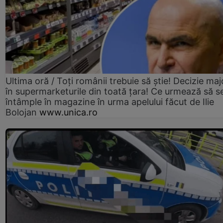
Ultima oră / Toți românii trebuie să știe! Decizie maj
în supermarketurile din toată țara! Ce urmează să s
întâmple în magazine în urma apelului făcut de Ilie
Bolojan
www.unica.ro