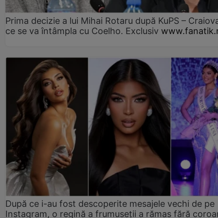
Prima decizie a lui Mihai Rotaru după KuPS – Craiova
ce se va întâmpla cu Coelho. Exclusiv
www.fanatik.
După ce i-au fost descoperite mesajele vechi de pe
Instagram, o regină a frumuseții a rămas fără coro