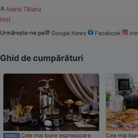
Ioana Tătaru
test
Urmărește-ne pe
Google News
Facebook
In
Ghid de cumpărături
Cele mai bune espressoare
Cea mai bun
VIDEO