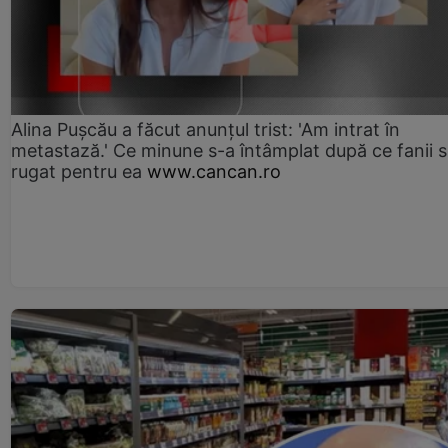
Alina Pușcău a făcut anunțul trist: 'Am intrat în
metastază.' Ce minune s-a întâmplat după ce fanii 
rugat pentru ea
www.cancan.ro