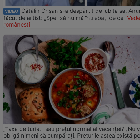
Cătălin Crișan s-a despărțit de iubita sa. Anu
VIDEO
făcut de artist: „Sper să nu mă întrebați de ce”
Vede
românești
„Taxa de turist” sau prețul normal al vacanței? „Nu 
obligă nimeni să cumpărați. Prețurile astea există p