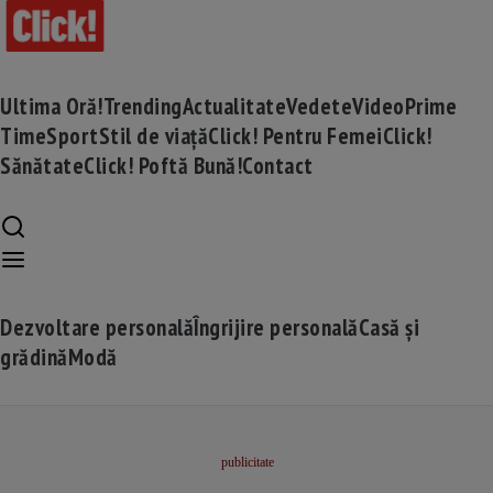
Ultima Oră!
Trending
Actualitate
Vedete
Video
Prime
Time
Sport
Stil de viață
Click! Pentru Femei
Click!
Sănătate
Click! Poftă Bună!
Contact
Dezvoltare personală
Îngrijire personală
Casă și
grădină
Modă