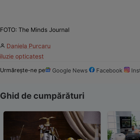
FOTO: The Minds Journal
Daniela Purcaru
iluzie optica
test
Urmărește-ne pe
Google News
Facebook
In
Ghid de cumpărături