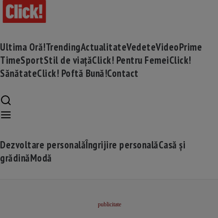
Ultima Oră!
Trending
Actualitate
Vedete
Video
Prime
Time
Sport
Stil de viață
Click! Pentru Femei
Click!
Sănătate
Click! Poftă Bună!
Contact
Dezvoltare personală
Îngrijire personală
Casă și
grădină
Modă