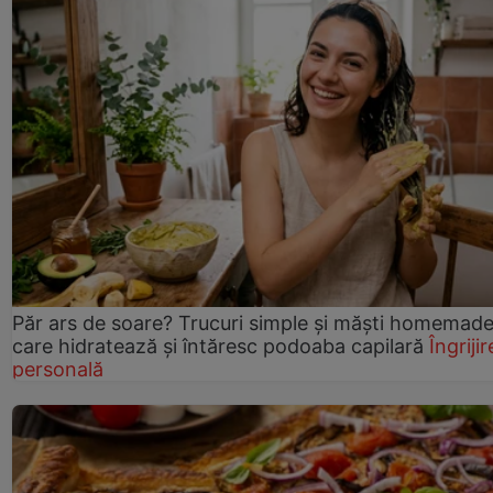
Păr ars de soare? Trucuri simple și măști homemad
care hidratează și întăresc podoaba capilară
Îngrijir
personală