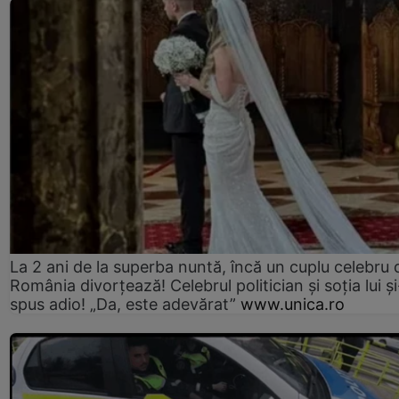
La 2 ani de la superba nuntă, încă un cuplu celebru 
România divorțează! Celebrul politician și soția lui ș
spus adio! „Da, este adevărat”
www.unica.ro