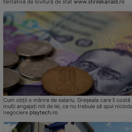
tentativă de lovitură de stat
www.stirilekanald.ro
Cum obții o mărire de salariu. Greșeala care îi costă
mulți angajați mii de lei, ce nu trebuie să spui nicioda
negociere
playtech.ro