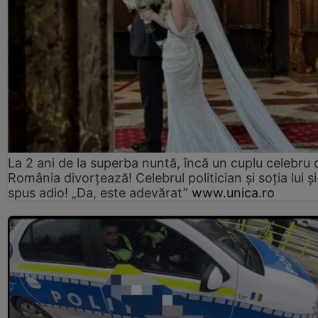
La 2 ani de la superba nuntă, încă un cuplu celebru 
România divorțează! Celebrul politician și soția lui ș
spus adio! „Da, este adevărat”
www.unica.ro