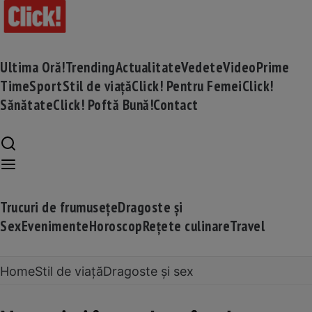
Ultima Oră!
Trending
Actualitate
Vedete
Video
Prime
Time
Sport
Stil de viață
Click! Pentru Femei
Click!
Sănătate
Click! Poftă Bună!
Contact
Trucuri de frumusețe
Dragoste și
Sex
Evenimente
Horoscop
Rețete culinare
Travel
Home
Stil de viață
Dragoste și sex