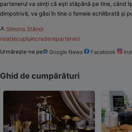
partenerul va simţi că eşti stăpână pe tine, când 
dimpotrivă, va găsi în tine o femeie echilibrată şi p
Simona Stănoi
relatie
cuplu
incredere
parteneri
Urmărește-ne pe
Google News
Facebook
In
Ghid de cumpărături