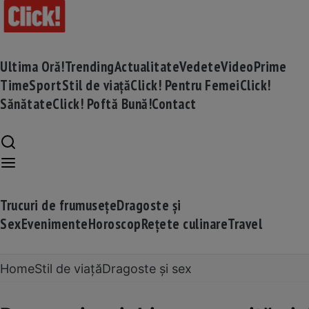
Ultima Oră!
Trending
Actualitate
Vedete
Video
Prime
Time
Sport
Stil de viață
Click! Pentru Femei
Click!
Sănătate
Click! Poftă Bună!
Contact
Trucuri de frumusețe
Dragoste și
Sex
Evenimente
Horoscop
Rețete culinare
Travel
Home
Stil de viață
Dragoste și sex