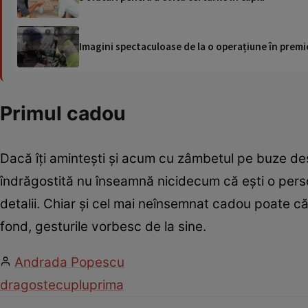
Imagini spectaculoase de la o operațiune în premie
Primul cadou
Dacă îţi aminteşti şi acum cu zâmbetul pe buze des
îndrăgostită nu înseamnă nicidecum că eşti o pers
detalii. Chiar şi cel mai neînsemnat cadou poate că
fond, gesturile vorbesc de la sine.
Andrada Popescu
dragoste
cuplu
prima