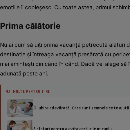
emoţiile îi copleşesc. Cu toate astea, primul schimb 
Prima călătorie
Nu ai cum să uiţi prima vacanţă petrecută alături de
destinaţie şi întreaga vacanţă presărată cu peripeţi
mai aminteşti din când în când. Dacă vei alege să î
adunată peste ani.
MAI MULTE PENTRU TINE
O iubire adevărată. Care sunt semnele ce te ajută
5 sfaturi pentru a evita certurile în cuplu