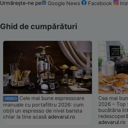
Urmărește-ne pe
Google News
Facebook
In
Ghid de cumpărături
Cele mai bune espressoare
Cea mai bun
VIDEO
2026 – Top 
manuale cu portafiltru 2026: cum
bucătăria înt
obții un espresso de nivel barista
redescoperă 
chiar la tine acasă
adevarul.ro
adevarul.ro