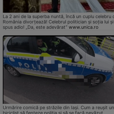
La 2 ani de la superba nuntă, încă un cuplu celebru 
România divorțează! Celebrul politician și soția lui ș
spus adio! „Da, este adevărat”
www.unica.ro
Urmărire comică pe străzile din Iași. Cum a reușit u
biciclist să fenteze poliția și să se facă nevăzut