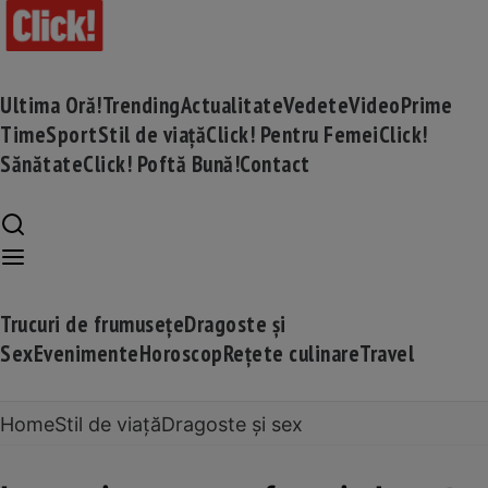
Ultima Oră!
Trending
Actualitate
Vedete
Video
Prime
Time
Sport
Stil de viață
Click! Pentru Femei
Click!
Sănătate
Click! Poftă Bună!
Contact
Trucuri de frumusețe
Dragoste și
Sex
Evenimente
Horoscop
Rețete culinare
Travel
Home
Stil de viață
Dragoste și sex