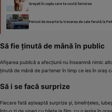
Greşeli în cuplu care te costă fericirea
Pericol de moarte la trecerea de cale ferată la Pet
Să fie ţinută de mână în public
Afişarea publică a afecţiunii nu înseamnă nimic al
ţinută de mână de partener în timp ce ies în oraş c
Să i se facă surprize
Fiecare fată aşteaptă surprize şi, bineînţeles, iub
într-o zi de vineri cu bilete la film, cu o ieşire în