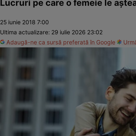
Lucruri pe care o femeie le aşte
25 iunie 2018 7:00
Ultima actualizare:
29 iulie 2026 23:02
Adaugă-ne ca sursă preferată în Google
Urmă