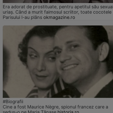
Era adorat de prostituate, pentru apetitul său sexua
uriaș. Când a murit faimosul scriitor, toate cocotele
Parisului l-au plâns
okmagazine.ro
#Biografii
Cine a fost Maurice Nègre, spionul francez care a
sedus-o pe Maria Tănase
historia.ro