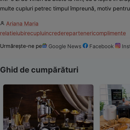
multe cupluri petrec timpul împreună, motiv pentru 
Ariana Maria
relatie
iubire
cuplu
incredere
parteneri
complimente
Urmărește-ne pe
Google News
Facebook
In
Ghid de cumpărături