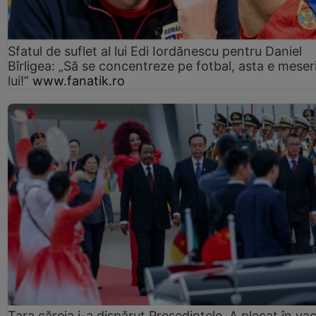
Sfatul de suflet al lui Edi Iordănescu pentru Daniel
Bîrligea: „Să se concentreze pe fotbal, asta e meser
lui!”
www.fanatik.ro
Țara căreia i-a dispărut Președintele. A plecat în va