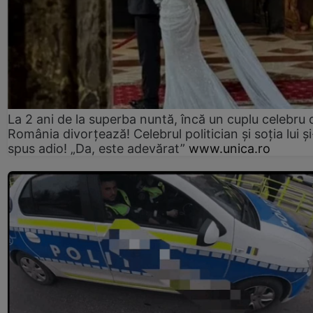
La 2 ani de la superba nuntă, încă un cuplu celebru 
România divorțează! Celebrul politician și soția lui ș
spus adio! „Da, este adevărat”
www.unica.ro