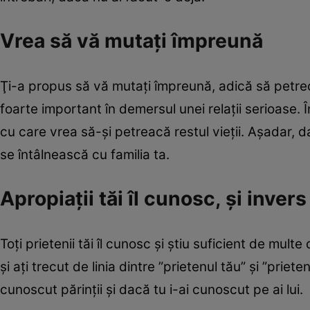
Vrea să vă mutaţi împreună
Ţi-a propus să vă mutaţi împreună, adică să petrec
foarte important în demersul unei relaţii serioase. 
cu care vrea să-şi petreacă restul vieţii. Aşadar, 
se întâlnească cu familia ta.
Apropiaţii tăi îl cunosc, şi invers
Toţi prietenii tăi îl cunosc şi ştiu suficient de multe 
şi aţi trecut de linia dintre ”prietenul tău” şi ”prie
cunoscut părinţii şi dacă tu i-ai cunoscut pe ai lui.