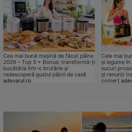
Cea mai bună mașină de făcut pâine
Cele mai bu
2026 – Top 5 + Bonus: transformă-ți
și legume în
bucătăria într-o brutărie și
sucuri proas
redescoperă gustul pâinii de casă
și renunți tr
adevarul.ro
comerț
adev