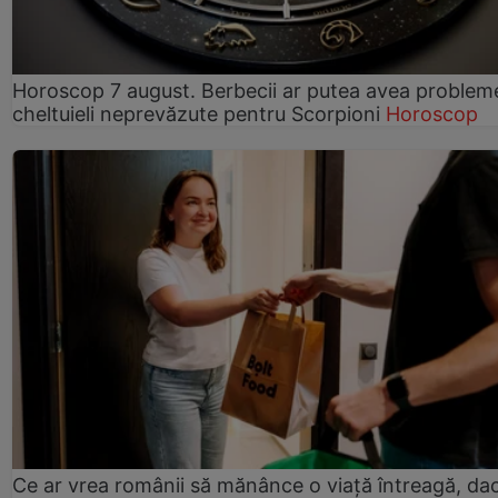
Horoscop 7 august. Berbecii ar putea avea problem
cheltuieli neprevăzute pentru Scorpioni
Horoscop
Ce ar vrea românii să mănânce o viață întreagă, da