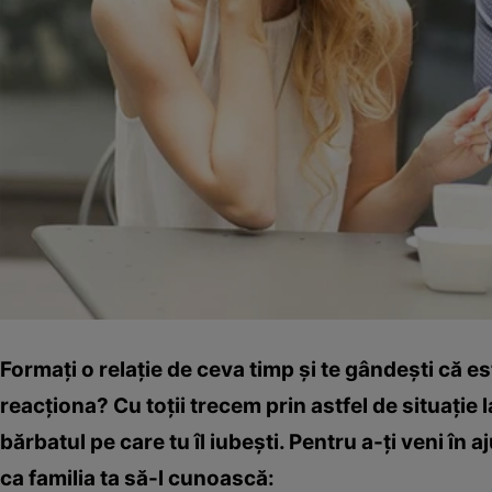
Formaţi o relaţie de ceva timp şi te gândeşti că est
reacţiona? Cu toţii trecem prin astfel de situaţie
bărbatul pe care tu îl iubeşti. Pentru a-ţi veni în 
ca familia ta să-l cunoască: