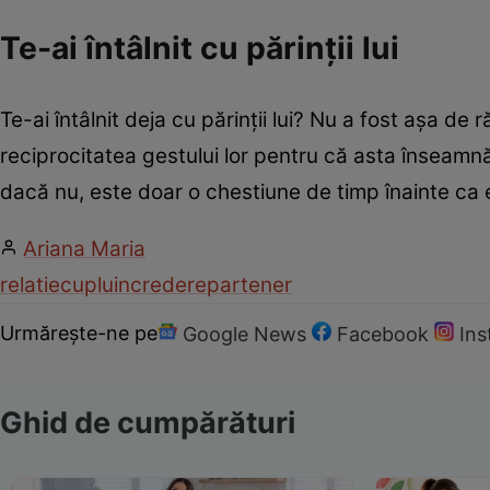
Te-ai întâlnit cu părinţii lui
Te-ai întâlnit deja cu părinţii lui? Nu a fost aşa de 
reciprocitatea gestului lor pentru că asta înseamnă p
dacă nu, este doar o chestiune de timp înainte ca 
Ariana Maria
relatie
cuplu
incredere
partener
Urmărește-ne pe
Google News
Facebook
In
Ghid de cumpărături