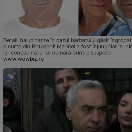
Detalii halucinante în cazul bărbatului găsit îngropat
o curte din Botoșani! Marinel a fost înjunghiat în ini
iar concubina lui se numără printre suspecți
www.wowbiz.ro