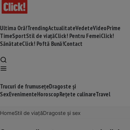
Ultima Oră!
Trending
Actualitate
Vedete
Video
Prime
Time
Sport
Stil de viață
Click! Pentru Femei
Click!
Sănătate
Click! Poftă Bună!
Contact
Trucuri de frumusețe
Dragoste și
Sex
Evenimente
Horoscop
Rețete culinare
Travel
Home
Stil de viață
Dragoste și sex