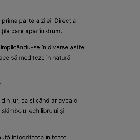
prima parte a zilei. Direcţia
ţile care apar în drum.
implicându-se în diverse astfel
lace să mediteze în natură
r
din jur, ca şi când ar avea o
kimbolul echilibrului şi
aută integritatea în toate