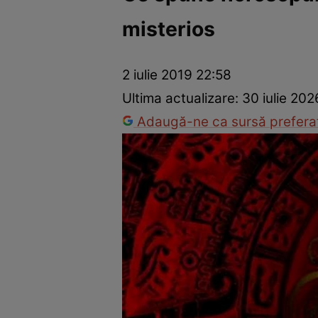
misterios
Dezvoltare personală
Îngrijire personală
Casă și grădină
2 iulie 2019 22:58
Ultima actualizare:
30 iulie 202
Adaugă-ne ca sursă preferat