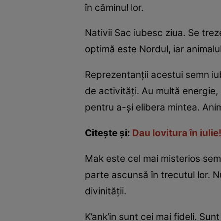
în căminul lor.
Nativii Sac iubesc ziua. Se trez
optimă este Nordul, iar animalu
Reprezentanţii acestui semn iu
de activităţi. Au multă energie
pentru a-şi elibera mintea. Ani
Citeşte şi:
Dau lovitura în iulie
Mak este cel mai misterios semn
parte ascunsă în trecutul lor. N
divinităţii.
K’ank’in sunt cei mai fideli. Su