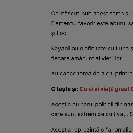
Cei născuţi sub acest semn sunt l
Elementul favorit este aburul sa
şi Foc.
Kayabii au o afinitate cu Luna şi
fiecare amănunt al vieţii lor.
Au capacitatea de a citi printre
Citeşte şi:
Cu ei ai viaţă grea!
Aceştia au harul politicii din na
care sunt extrem de cultivaţi. S
Aceştia reprezintă o "anomalie" 