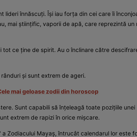
ideri înnăscuţi. Îşi iau forţa din cei care îi înconjo
u, mai ştiinţific, vaporii de apă, care reprezintă u
 tot ce ţine de spirit. Au o înclinare către descifrar
 rânduri şi sunt extrem de ageri.
 Cele mai geloase zodii din horoscop
ştere. Sunt capabili să înţeleagă toate poziţiile une
unt extrem de rapizi în orice mişcare.
a Zodiacului Mayaş, întrucât calendarul lor este foa