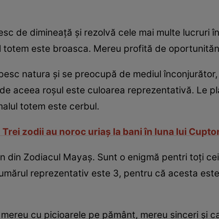
esc de dimineaţă şi rezolvă cele mai multe lucruri în 
l totem este broasca. Mereu profită de oportunităni
besc natura şi se preocupă de mediul înconjurător, 
, de aceea roşul este culoarea reprezentativă. Le p
malul totem este cerbul.
! Trei zodii au noroc uriaş la bani în luna lui Cupto
 din Zodiacul Mayaş. Sunt o enigmă pentri toţi cei 
umărul reprezentativ este 3, pentru că acesta este s
nt mereu cu picioarele pe pământ, mereu sinceri şi c