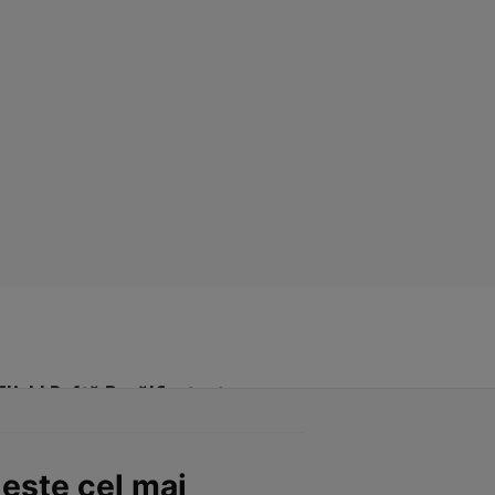
Click! Poftă Bună!
Contact
este cel mai