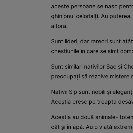
aceste persoane se nasc pentru 
ghinionul celorlalţi. Au puterea
altora.
Sunt lideri, dar rareori sunt at
chestiunile în care se simt como
Sunt similari nativilor Sac şi Ch
preocupaţi să rezolve misterele
Nativii Sip sunt nobili şi eleganţ
Aceştia cresc pe treapta desăvâr
Aceştia au două animale- totem:
cât şi în apă. Au o viaţă extre