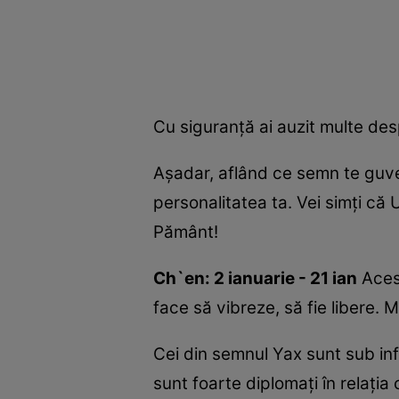
Cu siguranţă ai auzit multe de
Aşadar, aflând ce semn te guve
personalitatea ta. Vei simţi că 
Pământ!
Ch`en: 2 ianuarie - 21 ian
Acest
face să vibreze, să fie libere.
Cei din semnul Yax sunt sub infl
sunt foarte diplomaţi în relaţia