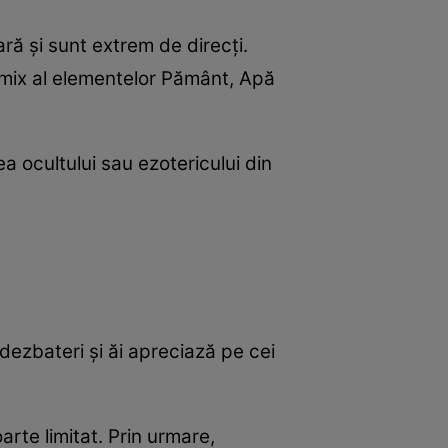
ară şi sunt extrem de direcţi.
n mix al elementelor Pământ, Apă
ea ocultului sau ezotericului din
i dezbateri şi ăi apreciază pe cei
rte limitat. Prin urmare,