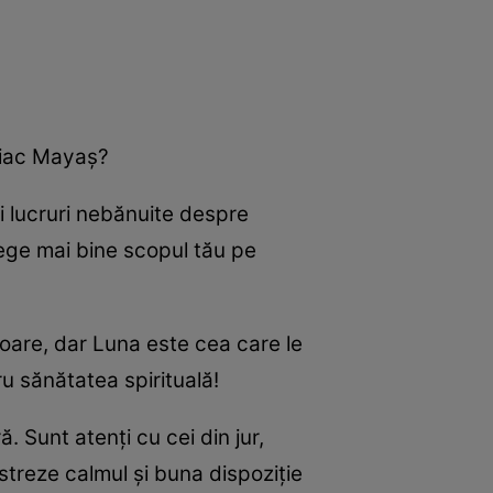
odiac Mayaş?
 lucruri nebănuite despre
elege mai bine scopul tău pe
oare, dar Luna este cea care le
u sănătatea spirituală!
 Sunt atenţi cu cei din jur,
ăstreze calmul şi buna dispoziţie