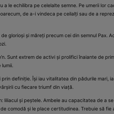
a le echilibra pe celelalte semne. Pe umerii lor ca
, oarecum, de a-i vindeca pe ceilalţi sau de a repre
ât de glorioşi şi măreţi precum cei din semnul Pax. A
zi.
e’n. Sunt extrem de activi şi prolifici înaiante de pri
 lumii.
i prin definiţie. Îşi iau vitalitatea din pădurile mari,
şirii cu fiecare triumf din viaţă.
 liliacul şi peştele. Ambele au capacitatea de a se 
m de comodă şi le place certitudinea. Trebuie să fie