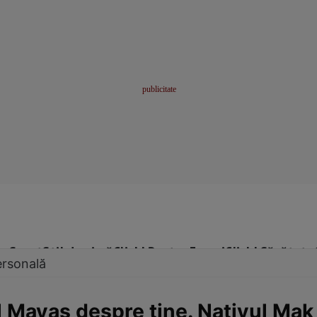
me
Sport
Stil de viață
Click! Pentru Femei
Click! Sănătate
ersonală
Mayaş despre tine. Nativul Mak 