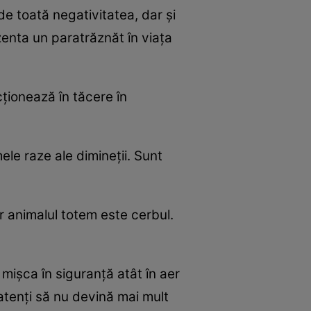
de toată negativitatea, dar şi
zenta un paratrăznăt în viaţa
cţionează în tăcere în
mele raze ale dimineţii. Sunt
 iar animalul totem este cerbul.
mişca în siguranţă atât în aer
 atenţi să nu devină mai mult