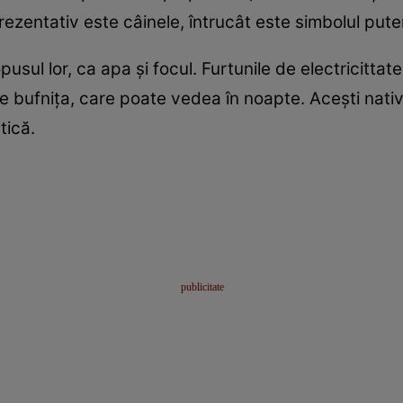
rezentativ este câinele, întrucât este simbolul puteri
sul lor, ca apa şi focul. Furtunile de electricittat
te bufniţa, care poate vedea în noapte. Aceşti nativ
tică.