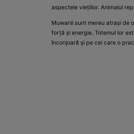
aspectele vieţiilor. Animalul rep
Muwanii sunt mereu atraşi de opu
forţă şi energie. Totemul lor es
înconjoară şi pe cei care o prac