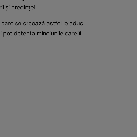
i şi credinţei.
e care se creează astfel le aduc
i pot detecta minciunile care îi