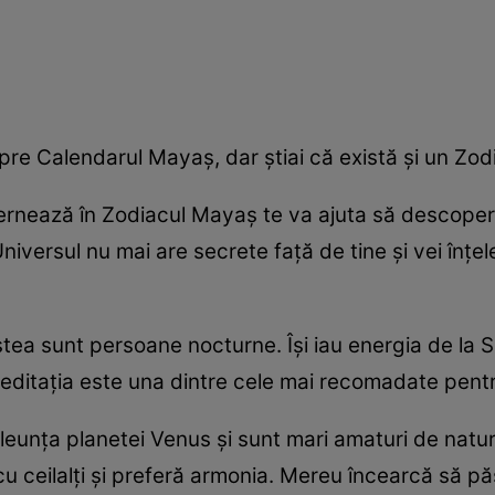
spre Calendarul Mayaş, dar ştiai că există şi un Z
rnează în Zodiacul Mayaş te va ajuta să descoperi
Universul nu mai are secrete faţă de tine şi vei înţ
ea sunt persoane nocturne. Îşi iau energia de la S
 Meditaţia este una dintre cele mai recomadate pentr
eunţa planetei Venus şi sunt mari amaturi de natură.
 cu ceilalţi şi preferă armonia. Mereu încearcă să p