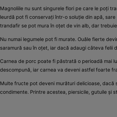
Magnoliile nu sunt singurele flori pe care le poţi t
leurdă pot fi conservaţi într-o soluţie din apă, sare
trandafir se pot mura în oţet de vin alb, dar treb
Nu numai legumele pot fi murate. Ouăle fierte devi
saramură sau în oţet, iar dacă adaugi câteva felii 
Carnea de porc poate fi păstrată o perioadă mai l
descompună, iar carnea va deveni astfel foarte fr
Multe fructe pot deveni murături delicioase, dacă s
condimente. Printre acestea, piersicile, gutuile şi st