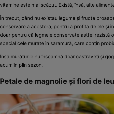
vitamine este mai scăzut. Există, însă, alte alimen
În trecut, când nu existau legume şi fructe proaspe
conservare a acestora, pentru a profita de ele şi î
doar pentru că legmele conservate astfel rezistă o
special cele murate în saramură, care conţin probio
Însă murăturile nu înseamnă doar castraveţi şi gogo
acum în plin sezon.
Petale de magnolie şi flori de le