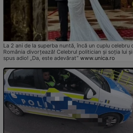
La 2 ani de la superba nuntă, încă un cuplu celebru 
România divorțează! Celebrul politician și soția lui ș
spus adio! „Da, este adevărat”
www.unica.ro