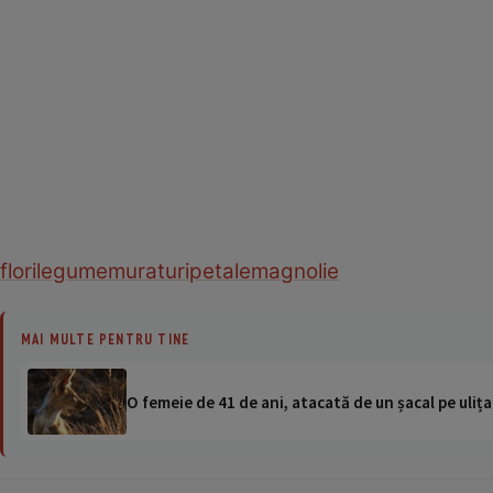
flori
legume
muraturi
petale
magnolie
MAI MULTE PENTRU TINE
O femeie de 41 de ani, atacată de un șacal pe ulița