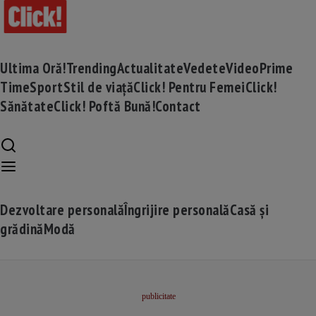
Ultima Oră!
Trending
Actualitate
Vedete
Video
Prime
Time
Sport
Stil de viață
Click! Pentru Femei
Click!
Sănătate
Click! Poftă Bună!
Contact
Dezvoltare personală
Îngrijire personală
Casă și
grădină
Modă