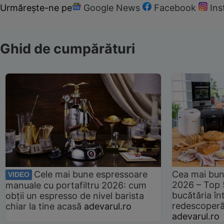
Urmărește-ne pe
Google News
Facebook
In
Ghid de cumpărături
Cele mai bune espressoare
Cea mai bun
VIDEO
2026 – Top 
manuale cu portafiltru 2026: cum
bucătăria înt
obții un espresso de nivel barista
redescoperă 
chiar la tine acasă
adevarul.ro
adevarul.ro