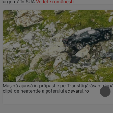
urgență în SUA
Vedete românești
Mașină ajunsă în prăpastie pe Transfăgărășan, dup
clipă de neatenție a șoferului
adevarul.ro