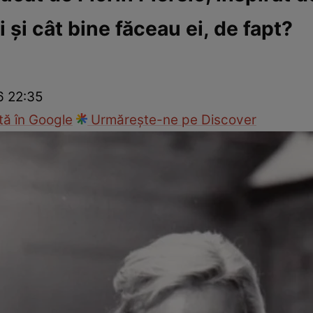
 şi cât bine făceau ei, de fapt?
Modă
6 22:35
ă în Google
Urmărește-ne pe Discover