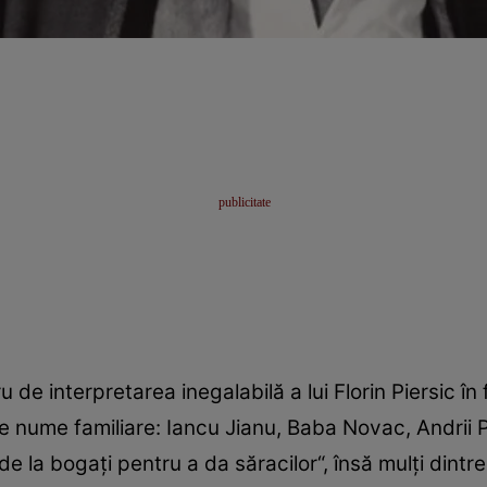
 de interpretarea inegalabilă a lui Florin Piersic în
lte nume familiare: Iancu Jianu, Baba Novac, Andrii
t de la bogaţi pentru a da săracilor“, însă mulţi dintr