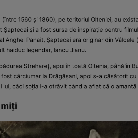
(între 1560 şi 1860), pe teritoriul Olteniei, au exis
t Şaptecai şi a fost sursa de inspiraţie pentru filmu
l Anghel Panait, Şaptecai era originar din Vâlcele (O
 alt haiduc legendar, Iancu Jianu.
în pădurea Strehareţ, apoi în toată Oltenia, până în
a fost cârciumar la Drăgăşani, apoi s-a căsătorit c
l lui, căci soţia l-a otrăvit când a aflat că o amantă
umiţi