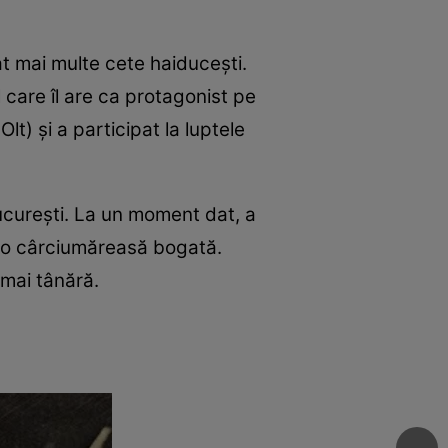
tat mai multe cete haiduceşti.
l care îl are ca protagonist pe
lt) şi a participat la luptele
 Bucureşti. La un moment dat, a
u o cârciumăreasă bogată.
 mai tânără.