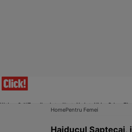
Ultima Oră!
Trending
Actualitate
Vedete
Video
Prime Ti
Home
Pentru Femei
Haiducul Şaptecai, j