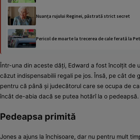
Nuanța rujului Reginei, păstrată strict secret
Pericol de moarte la trecerea de cale ferată la Pet
Într-una din aceste dăți, Edward a fost încolțit de u
căzut indispensabilii regali pe jos. Însă, pe cât de
pentru că până și judecătorul care se ocupa de caz
încât de-abia dacă se putea hotărî la o pedeapsă.
Pedeapsa primită
Jones a ajuns la închisoare, dar nu pentru mult timp