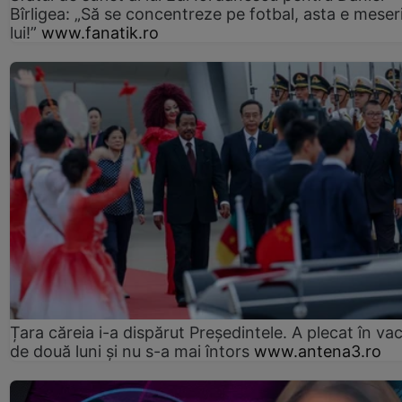
Bîrligea: „Să se concentreze pe fotbal, asta e meser
lui!”
www.fanatik.ro
Țara căreia i-a dispărut Președintele. A plecat în va
de două luni și nu s-a mai întors
www.antena3.ro