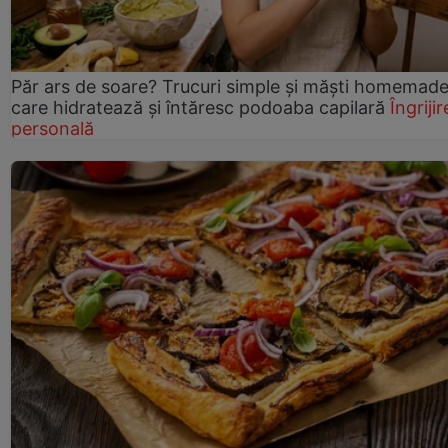
Păr ars de soare? Trucuri simple și măști homemad
care hidratează și întăresc podoaba capilară
Îngrijir
personală