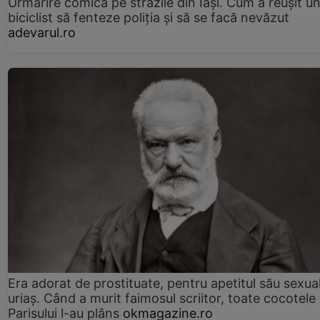
Urmărire comică pe străzile din Iași. Cum a reușit u
biciclist să fenteze poliția și să se facă nevăzut
adevarul.ro
Era adorat de prostituate, pentru apetitul său sexua
uriaș. Când a murit faimosul scriitor, toate cocotele
Parisului l-au plâns
okmagazine.ro