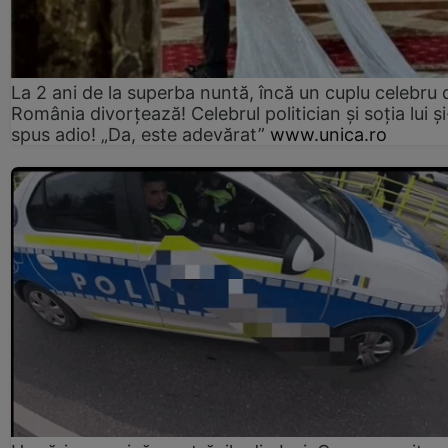
La 2 ani de la superba nuntă, încă un cuplu celebru 
România divorțează! Celebrul politician și soția lui ș
spus adio! „Da, este adevărat”
www.unica.ro