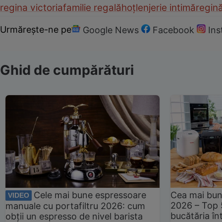
regina victoria
familie regală
hoț
lenjerie intimă
regin
Urmărește-ne pe
Google News
Facebook
In
Ghid de cumpărături
Cele mai bune espressoare
Cea mai bun
VIDEO
2026 – Top 
manuale cu portafiltru 2026: cum
bucătăria înt
obții un espresso de nivel barista