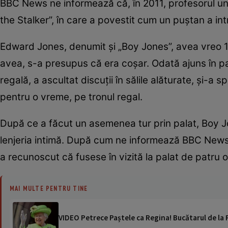
BBC News ne informează că, în 2011, profesorul un
the Stalker”, în care a povestit cum un puștan a intra
Edward Jones, denumit și „Boy Jones”, avea vreo 1
avea, s-a presupus că era coșar. Odată ajuns în pa
regală, a ascultat discuții în sălile alăturate, și-a 
pentru o vreme, pe tronul regal.
După ce a făcut un asemenea tur prin palat, Boy Jon
lenjeria intimă. După cum ne informează BBC News din 
a recunoscut că fusese în vizită la palat de patru 
MAI MULTE PENTRU TINE
VIDEO Petrece Paștele ca Regina! Bucătarul de la 