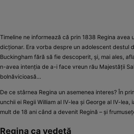
Timeline ne informează că prin 1838 Regina avea un
dicționar. Era vorba despre un adolescent destul d
Buckingham fără să fie descoperit, și, mai ales, afl
n-avea intenția de a-i face vreun rău Majestății Sa
bolnăvicioasă…
De ce stârnea Regina un asemenea interes? În primul
unchii ei Regii William al IV-lea și George al IV-lea,
mult de 18 ani când a devenit Regină – și frumusețe
Regina ca vedetă