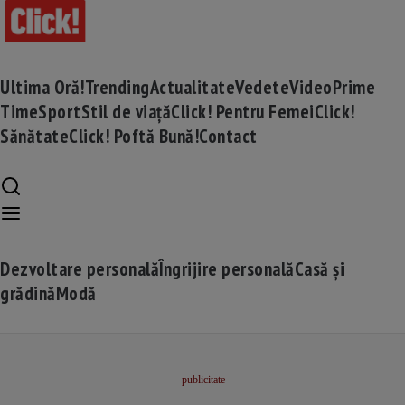
Ultima Oră!
Trending
Actualitate
Vedete
Video
Prime
Time
Sport
Stil de viață
Click! Pentru Femei
Click!
Sănătate
Click! Poftă Bună!
Contact
Dezvoltare personală
Îngrijire personală
Casă și
grădină
Modă