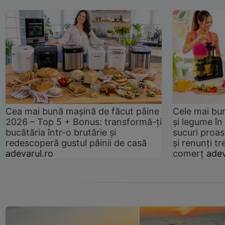
Cea mai bună mașină de făcut pâine
Cele mai bu
2026 – Top 5 + Bonus: transformă-ți
și legume în
bucătăria într-o brutărie și
sucuri proas
redescoperă gustul pâinii de casă
și renunți tr
adevarul.ro
comerț
adev