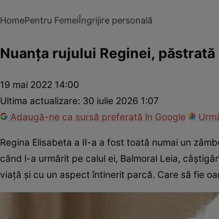
Home
Pentru Femei
Îngrijire personală
Nuanța rujului Reginei, păstrată 
19 mai 2022 14:00
Ultima actualizare:
30 iulie 2026 1:07
Adaugă-ne ca sursă preferată în Google
Urmă
Regina Elisabeta a II-a a fost toată numai un zâmbe
când l-a urmărit pe calul ei, Balmoral Leia, câștigân
viață și cu un aspect întinerit parcă. Care să fie oar