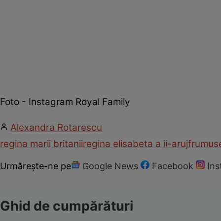
Foto - Instagram Royal Family
Alexandra Rotarescu
regina marii britanii
regina elisabeta a ii-a
ruj
frumus
Urmărește-ne pe
Google News
Facebook
In
Ghid de cumpărături