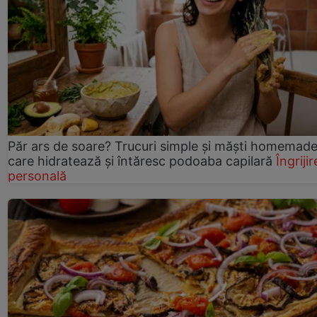
Păr ars de soare? Trucuri simple și măști homemad
care hidratează și întăresc podoaba capilară
Îngrijir
personală