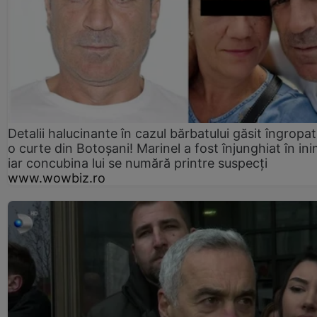
Detalii halucinante în cazul bărbatului găsit îngropat
o curte din Botoșani! Marinel a fost înjunghiat în ini
iar concubina lui se numără printre suspecți
www.wowbiz.ro