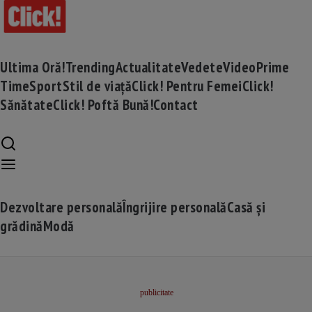
Ultima Oră!
Trending
Actualitate
Vedete
Video
Prime
Time
Sport
Stil de viață
Click! Pentru Femei
Click!
Sănătate
Click! Poftă Bună!
Contact
Dezvoltare personală
Îngrijire personală
Casă și
grădină
Modă