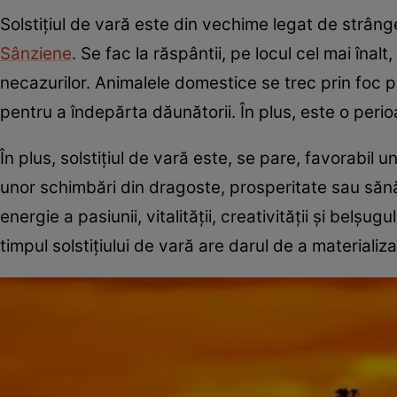
Solstiţiul de vară este din vechime legat de strâng
Sânziene
. Se fac la răspântii, pe locul cel mai înal
necazurilor. Animalele domestice se trec prin foc p
pentru a îndepărta dăunătorii. În plus, este o peri
În plus, solstiţiul de vară este, se pare, favorabil
unor schimbări din dragoste, prosperitate sau sănăt
energie a pasiunii, vitalităţii, creativităţii şi belşu
timpul solstiţiului de vară are darul de a materializ