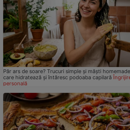
Păr ars de soare? Trucuri simple și măști homemad
care hidratează și întăresc podoaba capilară
Îngrijir
personală