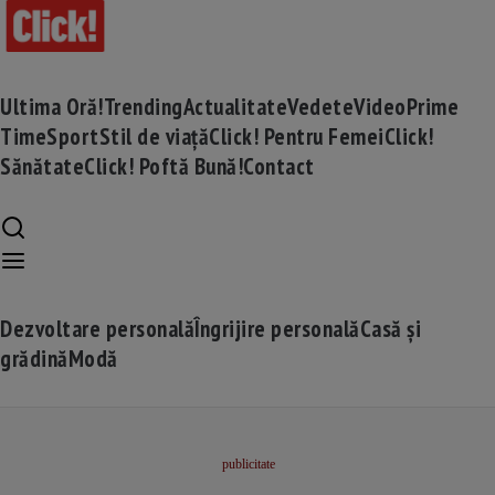
Ultima Oră!
Trending
Actualitate
Vedete
Video
Prime
Time
Sport
Stil de viață
Click! Pentru Femei
Click!
Sănătate
Click! Poftă Bună!
Contact
Dezvoltare personală
Îngrijire personală
Casă și
grădină
Modă