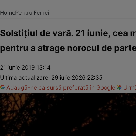
Home
Pentru Femei
Solstiţiul de vară. 21 iunie, cea m
pentru a atrage norocul de parte
21 iunie 2019 13:14
Ultima actualizare:
29 iulie 2026 22:35
Adaugă-ne ca sursă preferată în Google
Urmă