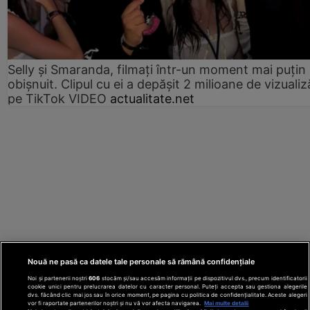
Selly și Smaranda, filmați într-un moment mai puțin
obișnuit. Clipul cu ei a depășit 2 milioane de vizualiz
pe TikTok VIDEO
actualitate.net
Nouă ne pasă ca datele tale personale să rămână confidențiale
Noi și partenerii noștri
606
stocăm și/sau accesăm informații pe dispozitivul dvs., precum identificatorii
cookie unici pentru prelucrarea datelor cu caracter personal. Puteți accepta sau gestiona alegerile
dvs. făcând clic mai jos sau în orice moment, pe pagina cu politica de confidențialitate. Aceste alegeri
vor fi raportate partenerilor noștri și nu vă vor afecta navigarea.
Mai multe detalii