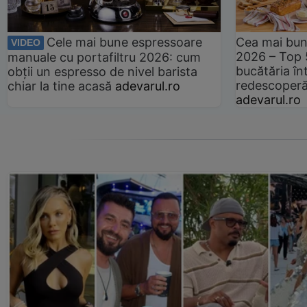
Cele mai bune espressoare
Cea mai bun
VIDEO
2026 – Top 
manuale cu portafiltru 2026: cum
bucătăria înt
obții un espresso de nivel barista
redescoperă 
chiar la tine acasă
adevarul.ro
adevarul.ro