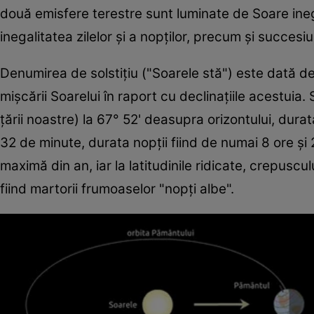
două emisfere terestre sunt luminate de Soare inega
inegalitatea zilelor şi a nopţilor, precum şi succesi
Denumirea de solstiţiu ("Soarele stă") este dată d
mişcării Soarelui în raport cu declinaţiile acestuia
ţării noastre) la 67° 52' deasupra orizontului, dura
32 de minute, durata nopţii fiind de numai 8 ore şi
maximă din an, iar la latitudinile ridicate, crepuscu
fiind martorii frumoaselor "nopţi albe".