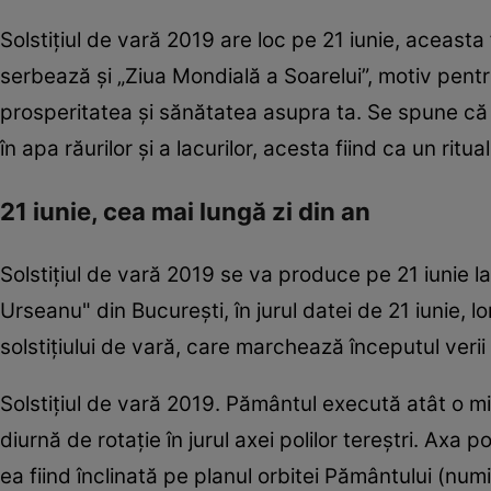
Solstiţiul de vară 2019 are loc pe 21 iunie, aceasta
serbează şi „Ziua Mondială a Soarelui”, motiv pentr
prosperitatea şi sănătatea asupra ta. Se spune că d
în apa răurilor şi a lacurilor, acesta fiind ca un ritu
21 iunie, cea mai lungă zi din an
Solstiţiul de vară 2019 se va produce pe 21 iunie la
Urseanu" din Bucureşti, în jurul datei de 21 iunie,
solstiţiului de vară, care marchează începutul veri
​Solstiţiul de vară 2019. Pământul execută atât o mi
diurnă de rotaţie în jurul axei polilor tereştri. Axa p
ea fiind înclinată pe planul orbitei Pământului (num