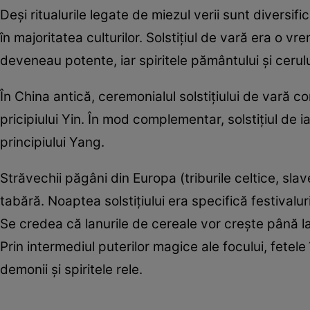
Deşi ritualurile legate de miezul verii sunt divers
în majoritatea culturilor. Solstiţiul de vară era o vr
deveneau potente, iar spiritele pământului şi cerul
În China antică, ceremonialul solstiţiului de vară c
pricipiului Yin. În mod complementar, solstiţiul de ia
principiului Yang.
Străvechii păgâni din Europa (triburile celtice, sla
tabără. Noaptea solstiţiului era specifică festivaluril
Se credea că lanurile de cereale vor creşte până la
Prin intermediul puterilor magice ale focului, fetele î
demonii şi spiritele rele.