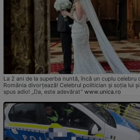
La 2 ani de la superba nuntă, încă un cuplu celebru 
România divorțează! Celebrul politician și soția lui ș
spus adio! „Da, este adevărat”
www.unica.ro