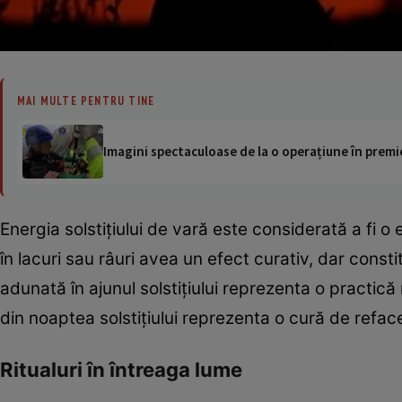
MAI MULTE PENTRU TINE
Imagini spectaculoase de la o operațiune în premie
Energia solstiţiului de vară este considerată a fi o en
în lacuri sau râuri avea un efect curativ, dar constit
adunată în ajunul solstiţiului reprezenta o practică
din noaptea solstiţiului reprezenta o cură de refacer
Ritualuri în întreaga lume