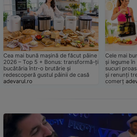
Cea mai bună mașină de făcut pâine
Cele mai bu
2026 – Top 5 + Bonus: transformă-ți
și legume în
bucătăria într-o brutărie și
sucuri proas
redescoperă gustul pâinii de casă
și renunți tr
adevarul.ro
comerț
adev