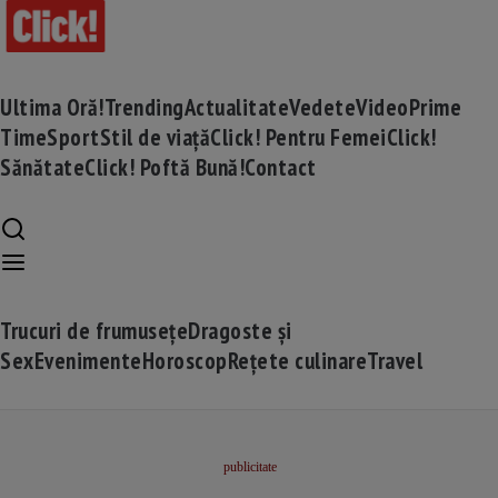
Ultima Oră!
Trending
Actualitate
Vedete
Video
Prime
Time
Sport
Stil de viață
Click! Pentru Femei
Click!
Sănătate
Click! Poftă Bună!
Contact
Trucuri de frumusețe
Dragoste și
Sex
Evenimente
Horoscop
Rețete culinare
Travel