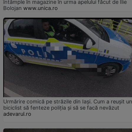
întâmple în magazine în urma apelului făcut de Ilie
Bolojan
www.unica.ro
Urmărire comică pe străzile din Iași. Cum a reușit u
biciclist să fenteze poliția și să se facă nevăzut
adevarul.ro