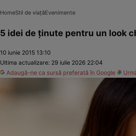
Home
Stil de viață
Evenimente
5 idei de ţinute pentru un look c
10 iunie 2015 13:10
Ultima actualizare:
29 iulie 2026 22:04
Adaugă-ne ca sursă preferată în Google
Urmă