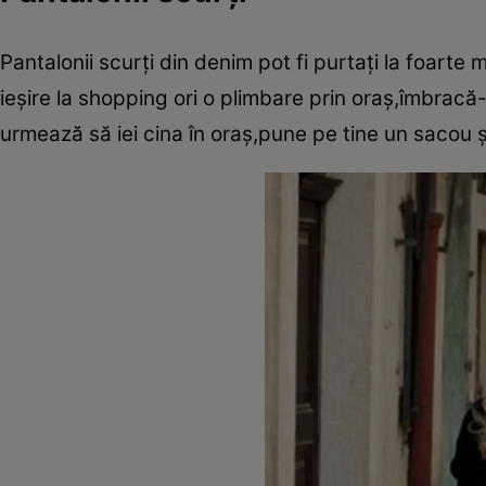
Pantalonii scurţi din denim pot fi purtaţi la foarte 
ieşire la shopping ori o plimbare prin oraş,îmbracă
urmează să iei cina în oraş,pune pe tine un sacou 