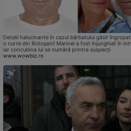
Detalii halucinante în cazul bărbatului găsit îngropat
o curte din Botoșani! Marinel a fost înjunghiat în ini
iar concubina lui se numără printre suspecți
www.wowbiz.ro