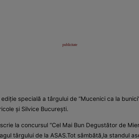
 ediţie specială a târgului de “Mucenici ca la bunici”
cole şi Silvice Bucureşti.
crie la concursul “Cel Mai Bun Degustător de Miere
agul târgului de la ASAS.Tot sâmbătă,la standul asoc