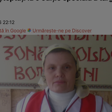
cop
Rețete culinare
Travel
6 22:12
ă în Google
Urmărește-ne pe Discover