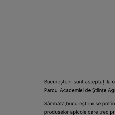
Bucureştenii sunt aşteptaţi la o
Parcul Academiei de Ştiinţe Agri
Sâmbătă,bucureştenii se pot îns
produselor apicole care trec pr