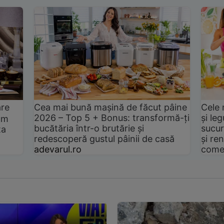
are
Cea mai bună mașină de făcut pâine
Cele 
2026 – Top 5 + Bonus: transformă-ți
și le
um
bucătăria într-o brutărie și
sucur
ta
redescoperă gustul pâinii de casă
și ren
adevarul.ro
come