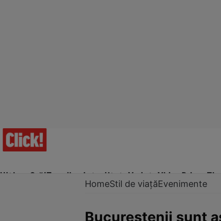
Ultima Oră!
Trending
Actualitate
Vedete
Video
Prime Ti
Home
Stil de viață
Evenimente
Bucureştenii sunt aş