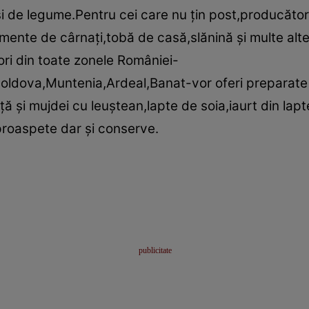
şi de legume.Pentru cei care nu ţin post,producăt
mente de cârnaţi,tobă de casă,slănină şi multe alte 
ri din toate zonele României-
dova,Muntenia,Ardeal,Banat-vor oferi preparate tr
ţă şi mujdei cu leuştean,lapte de soia,iaurt din lap
roaspete dar şi conserve.