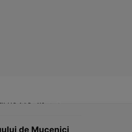
Click! Poftă Bună!
Contact
rgului de Mucenici