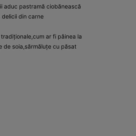
orii aduc pastramă ciobănească
delicii din carne
adiţionale,cum ar fi pâinea la
te de soia,sărmăluţe cu păsat