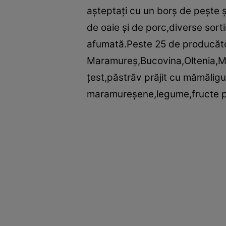
aşteptaţi cu un borş de peşte 
de oaie şi de porc,diverse sorti
afumată.Peste 25 de producăto
Maramureş,Bucovina,Oltenia,Mol
ţest,păstrăv prăjit cu mămăligu
maramureşene,legume,fructe p