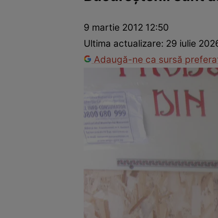
Trucuri de frumusețe
Dragoste și Sex
Evenimente
Horos
9 martie 2012 12:50
Ultima actualizare:
29 iulie 202
Adaugă-ne ca sursă preferat