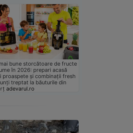
mai bune storcătoare de fructe
gume în 2026: prepari acasă
i proaspete și combinații fresh
unți treptat la băuturile din
rț
adevarul.ro