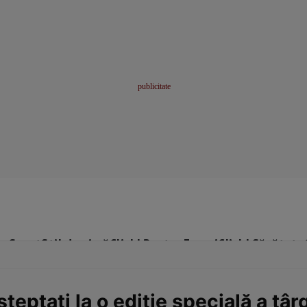
me
Sport
Stil de viață
Click! Pentru Femei
Click! Sănătate
teptaţi la o ediţie specială a tâ