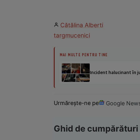
Cătălina Alberti
targ
mucenici
MAI MULTE PENTRU TINE
Incident halucinant în j
Urmărește-ne pe
Google New
Ghid de cumpărături