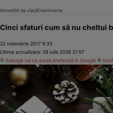
Home
Stil de viață
Evenimente
Cinci sfaturi cum să nu cheltui 
22 noiembrie 2017 9:33
Ultima actualizare:
29 iulie 2026 21:57
Adaugă-ne ca sursă preferată în Google
Urmă