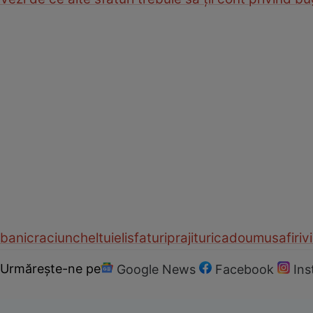
bani
craciun
cheltuieli
sfaturi
prajituri
cadou
musafiri
vi
Urmărește-ne pe
Google News
Facebook
In