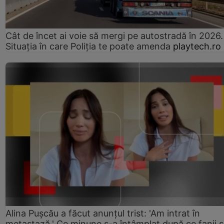
Cât de încet ai voie să mergi pe autostradă în 2026.
Situația în care Poliția te poate amenda
playtech.ro
Alina Pușcău a făcut anunțul trist: 'Am intrat în
metastază.' Ce minune s-a întâmplat după ce fanii 