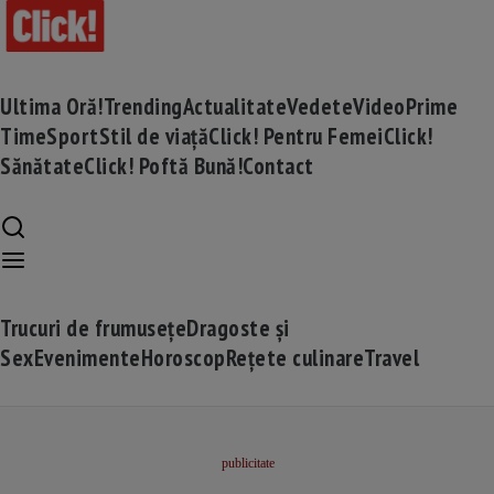
Ultima Oră!
Trending
Actualitate
Vedete
Video
Prime
Time
Sport
Stil de viață
Click! Pentru Femei
Click!
Sănătate
Click! Poftă Bună!
Contact
Trucuri de frumusețe
Dragoste și
Sex
Evenimente
Horoscop
Rețete culinare
Travel