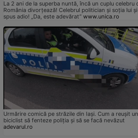
La 2 ani de la superba nuntă, încă un cuplu celebru 
România divorțează! Celebrul politician și soția lui ș
spus adio! „Da, este adevărat”
www.unica.ro
Urmărire comică pe străzile din Iași. Cum a reușit u
biciclist să fenteze poliția și să se facă nevăzut
adevarul.ro