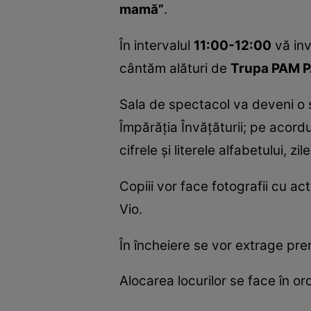
mamă”
.
În intervalul
11:00-12:00
vă in
cântăm alături de
Trupa PAM 
Sala de spectacol va deveni o 
Împărăţia Învăţăturii; pe acordur
cifrele şi literele alfabetului, z
Copiii vor face fotografii cu act
Vio.
În încheiere se vor extrage prem
Alocarea locurilor se face în ordi