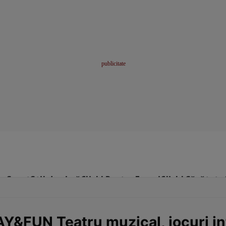
me
Sport
Stil de viață
Click! Pentru Femei
Click! Sănătate
&FUN Teatru muzical, jocuri int