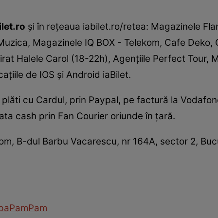
let.ro
şi în reţeaua iabilet.ro/retea: Magazinele Fl
Muzica, Magazinele IQ BOX - Telekom, Cafe Deko, 
irat Halele Carol (18-22h), Agenţiile Perfect Tour,
aţiile de IOS şi Android iaBilet.
i plăti cu Cardul, prin Paypal, pe factură la Vodafo
lata cash prin Fan Courier oriunde în ţară.
oom, B-dul Barbu Vacarescu, nr 164A, sector 2, Bucu
rupaPamPam