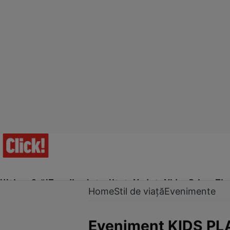
Ultima Oră!
Trending
Actualitate
Vedete
Video
Prime Ti
Home
Stil de viață
Evenimente
Eveniment KIDS PLAY