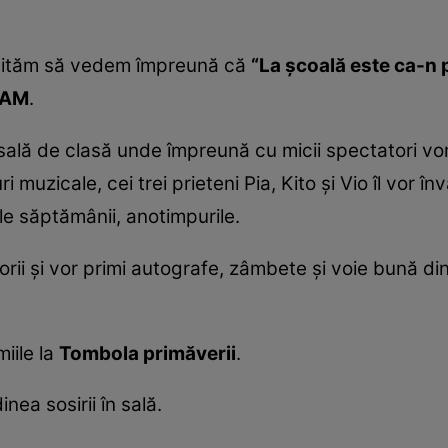
vităm să vedem împreună că
“La şcoală este ca-n 
PAM
.
sală de clasă unde împreună cu micii spectatori v
i muzicale, cei trei prieteni Pia, Kito şi Vio îl vor 
ilele săptămânii, anotimpurile.
orii şi vor primi autografe, zâmbete şi voie bună din 
iile la
Tombola primăverii
.
nea sosirii în sală.