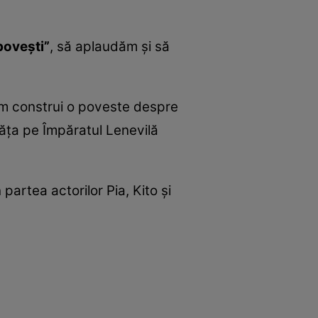
poveşti”
, să aplaudăm şi să
om construi o poveste despre
învăţa pe Împăratul Lenevilă
partea actorilor Pia, Kito şi