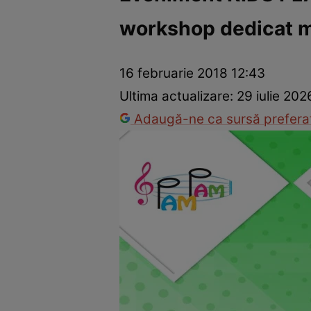
workshop dedicat 
Trucuri de frumusețe
Dragoste și Sex
Evenimente
Horos
16 februarie 2018 12:43
Ultima actualizare:
29 iulie 202
Adaugă-ne ca sursă preferat