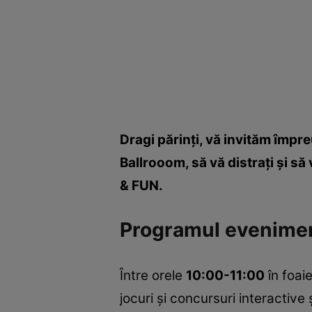
Dragi părinţi, vă invităm împre
Ballrooom, să vă distraţi şi s
& FUN.
Programul eveniment
Între orele
10:00-11:00
în foai
jocuri şi concursuri interactiv