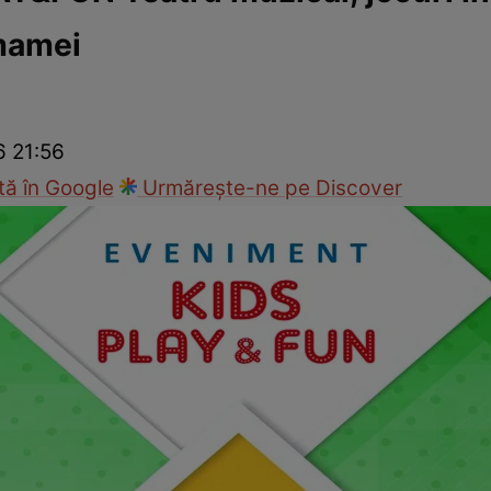
mamei
cop
Rețete culinare
Travel
6 21:56
ă în Google
Urmărește-ne pe Discover