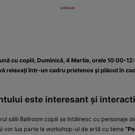
ună cu copiii, Duminică, 4 Martie, orele 10:00-12:
ă vă relaxaţi într-un cadru prietenos şi plăcut în 
ului este interesant şi interacti
erul sălii Ballroom copiii se întâlnesc cu personaje 
e şi vor lua parte la workshop-ul de artă cu tema
“Pe