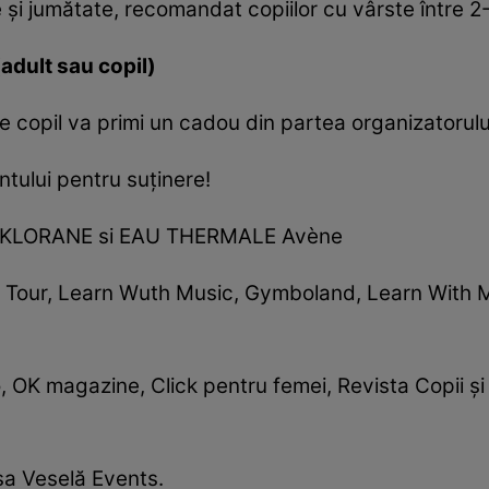
şi jumătate, recomandat copiilor cu vârste între 2-
adult sau copil)
e copil va primi un cadou din partea organizatorulu
tului pentru suţinere!
ébé KLORANE si EAU THERMALE Avène
an Tour, Learn Wuth Music, Gymboland, Learn With 
 OK magazine, Click pentru femei, Revista Copii şi P
sa Veselă Events.